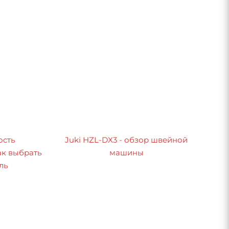
ость
Juki HZL-DX3 - обзор швейной
к выбрать
машины
ль