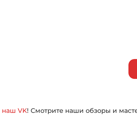
исаться на бесплатный тест-д
внить машины в работе,
лать свой выбор
а
наш VK
! Смотрите наши обзоры и маст