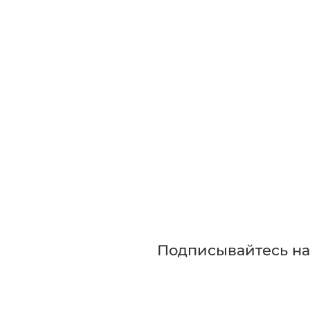
Зап
Приглашаем сра
прежде чем сде
Подписывайтесь н