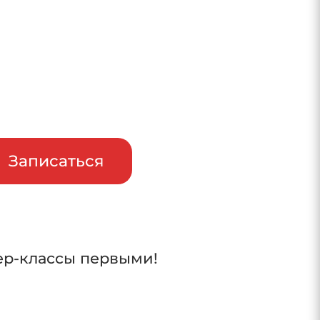
райв
Записаться
ер-классы первыми!