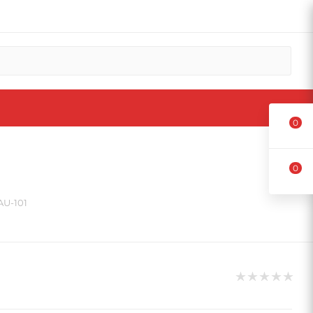
0
0
AU-101