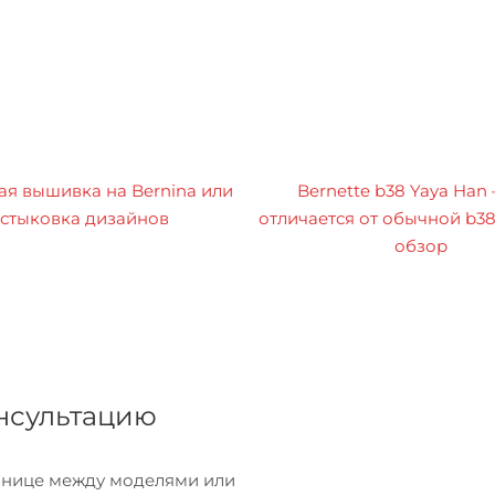
я вышивка на Bernina или
Bernette b38 Yaya Han
стыковка дизайнов
отличается от обычной b3
обзор
онсультацию
азнице между моделями или