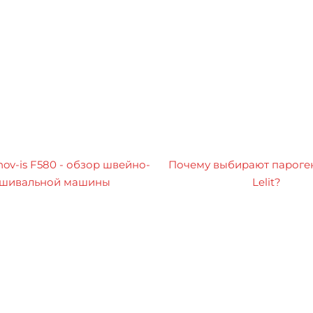
nov-is F580 - обзор швейно-
Почему выбирают пароге
шивальной машины
Lelit?