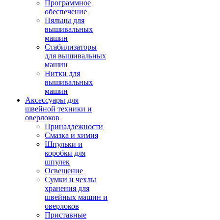
Программное
обеспечение
Пяльцы для
вышивальных
машин
Стабилизаторы
для вышивальных
машин
Нитки для
вышивальных
машин
Аксессуары для
швейной техники и
оверлоков
Принадлежности
Смазка и химия
Шпульки и
коробки для
шпулек
Освещение
Сумки и чехлы
хранения для
швейных машин и
оверлоков
Приставные