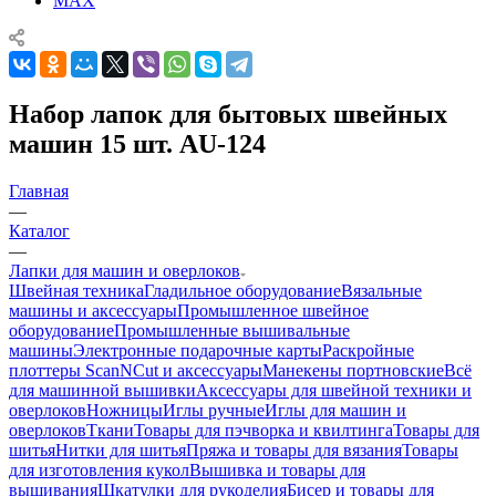
MAX
Набор лапок для бытовых швейных
машин 15 шт. AU-124
Главная
—
Каталог
—
Лапки для машин и оверлоков
Швейная техника
Гладильное оборудование
Вязальные
машины и аксессуары
Промышленное швейное
оборудование
Промышленные вышивальные
машины
Электронные подарочные карты
Раскройные
плоттеры ScanNCut и аксессуары
Манекены портновские
Всё
для машинной вышивки
Аксессуары для швейной техники и
оверлоков
Ножницы
Иглы ручные
Иглы для машин и
оверлоков
Ткани
Товары для пэчворка и квилтинга
Товары для
шитья
Нитки для шитья
Пряжа и товары для вязания
Товары
для изготовления кукол
Вышивка и товары для
вышивания
Шкатулки для рукоделия
Бисер и товары для