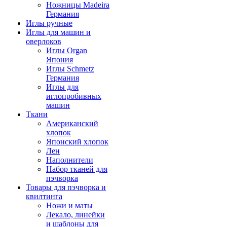
Ножницы Madeira
Германия
Иглы ручные
Иглы для машин и
оверлоков
Иглы Organ
Япония
Иглы Schmetz
Германия
Иглы для
иглопробивных
машин
Ткани
Американский
хлопок
Японский хлопок
Лен
Наполнители
Набор тканей для
пэчворка
Товары для пэчворка и
квилтинга
Ножи и маты
Лекало, линейки
и шаблоны для