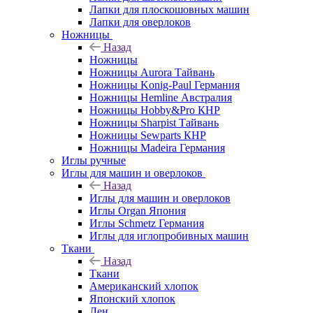
Лапки для плоскошовных машин
Лапки для оверлоков
Ножницы
Назад
Ножницы
Ножницы Aurora Тайвань
Ножницы Konig-Paul Германия
Ножницы Hemline Австралия
Ножницы Hobby&Pro КНР
Ножницы Sharpist Тайвань
Ножницы Sewparts КНР
Ножницы Madeira Германия
Иглы ручные
Иглы для машин и оверлоков
Назад
Иглы для машин и оверлоков
Иглы Organ Япония
Иглы Schmetz Германия
Иглы для иглопробивных машин
Ткани
Назад
Ткани
Американский хлопок
Японский хлопок
Лен