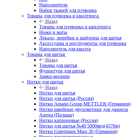
Наполнители
Набор тканей для пэчворка
Товары для пэчворка и квилтинга
Назад
Товары для пэчворка и квилтинга
Ножи и маты
Лекало, линейки и шаблоны для шитья
Аксессуары и инструменты для пэчворка
Наполнитель для квилта
Товары для шитья
Назад
Товары для шитья
Фурнитура для шитья
Замки-молнии
Нитки для шитья
Назад
Нитки для шитья
Нитки для шитья (Россия)
Нитки Amann Group METTLER (Германия)
Нитки швейные двухцветные для джинсы
Aurora (Польша)
Нитки капроновые (Россия)
Нитки для шитья №40 5000ярд(4570м)
Нитки Gutermann Mara 30 (Германия)
Нитки текстурированные