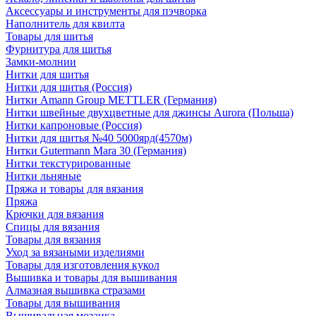
Аксессуары и инструменты для пэчворка
Наполнитель для квилта
Товары для шитья
Фурнитура для шитья
Замки-молнии
Нитки для шитья
Нитки для шитья (Россия)
Нитки Amann Group METTLER (Германия)
Нитки швейные двухцветные для джинсы Aurora (Польша)
Нитки капроновые (Россия)
Нитки для шитья №40 5000ярд(4570м)
Нитки Gutermann Mara 30 (Германия)
Нитки текстурированные
Нитки льняные
Пряжа и товары для вязания
Пряжа
Крючки для вязания
Спицы для вязания
Товары для вязания
Уход за вязаными изделиями
Товары для изготовления кукол
Вышивка и товары для вышивания
Алмазная вышивка стразами
Товары для вышивания
Вышивальная мозаика