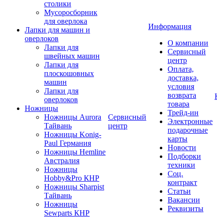
столики
Мусоросборник
для оверлока
Информация
Лапки для машин и
оверлоков
О компании
Лапки для
Сервисный
швейных машин
центр
Лапки для
Оплата,
плоскошовных
доставка,
машин
условия
Лапки для
возврата
оверлоков
товара
Ножницы
Трейд-ин
Ножницы Aurora
Сервисный
Электронные
Тайвань
центр
подарочные
Ножницы Konig-
карты
Paul Германия
Новости
Ножницы Hemline
Подборки
Австралия
техники
Ножницы
Соц.
Hobby&Pro КНР
контракт
Ножницы Sharpist
Статьи
Тайвань
Вакансии
Ножницы
Реквизиты
Sewparts КНР