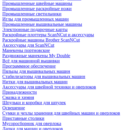
Промышленные швейные машины
Промышленные раскройные ножи
Промышленные светильники
Иглы для промышленных машин
Промышленные вышивальные машины
Электронные подарочные карты
Раскройные плоттеры ScanNCut и аксессуары
Раскройные машины Brother ScanNCut
Аксессуары для ScanNCut
Манекены портновские
Раздвижные манекены My Double
Всё для машинной вышивки
Программное обеспечение
Пяльцы для вышивальных машин
Стабилизаторы для вышивальных машин
Нитки для вышивальных машин
Аксессуары для швейной техники и оверлоков
Принадлежности
Смазка и химия
Шпульки и коробки для шпулек
Освещение
Сумки и чехлы хранения для швейных машин и оверлоков
Приставные столики
Мусоросборник для оверлока
Лапки для машин и оверлоков