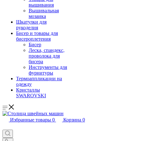
вышивания
Вышивальная
мозаика
Шкатулки для
рукоделия
Бисер и товары для
бисероплетения
Бисер
Леска, спандекс,
проволока для
бисера
Инструменты для
фурнитуры
Термоаппликации на
одежду
Кристаллы
SWAROVSKI
Избранные товары
0
Корзина
0