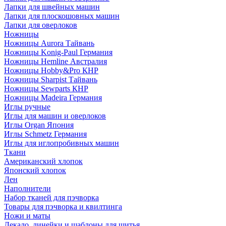
Лапки для швейных машин
Лапки для плоскошовных машин
Лапки для оверлоков
Ножницы
Ножницы Aurora Тайвань
Ножницы Konig-Paul Германия
Ножницы Hemline Австралия
Ножницы Hobby&Pro КНР
Ножницы Sharpist Тайвань
Ножницы Sewparts КНР
Ножницы Madeira Германия
Иглы ручные
Иглы для машин и оверлоков
Иглы Organ Япония
Иглы Schmetz Германия
Иглы для иглопробивных машин
Ткани
Американский хлопок
Японский хлопок
Лен
Наполнители
Набор тканей для пэчворка
Товары для пэчворка и квилтинга
Ножи и маты
Лекало, линейки и шаблоны для шитья