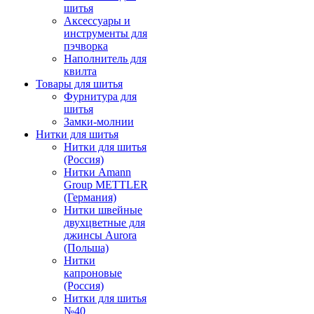
шитья
Аксессуары и
инструменты для
пэчворка
Наполнитель для
квилта
Товары для шитья
Фурнитура для
шитья
Замки-молнии
Нитки для шитья
Нитки для шитья
(Россия)
Нитки Amann
Group METTLER
(Германия)
Нитки швейные
двухцветные для
джинсы Aurora
(Польша)
Нитки
капроновые
(Россия)
Нитки для шитья
№40