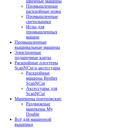
швейные машины
Промышленные
раскройные ножи
Промышленные
светильники
Иглы для
промышленных
машин
Промышленные
вышивальные машины
Электронные
подарочные карты
Раскройные плоттеры
ScanNCut и аксессуары
Раскройные
машины Brother
ScanNCut
Аксессуары для
ScanNCut
Манекены портновские
Раздвижные
манекены My
Double
Всё для машинной
вышивки