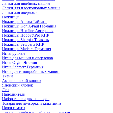
Лапки для швейных машин
Лапки для плоскошовных машин
Лапки для оверлоков
Ножницы
Ножницы Aurora Тайвань
Ножницы Konig-Paul Германия
Ножницы Hemline Австралия
Ножницы Hobby&Pro КНР
Ножницы Sharpist Тайвань
Ножницы Sewparts КНР
Ножницы Madeira Германия
Иглы ручные
Иглы для машин и оверлоков
Иглы Organ Япония
Иглы Schmetz Германия
Иглы для иглопробивных машин
Ткани
Американский хлопок
Японский хлопок
Лен
Наполнители
Набор тканей для пэчворка
Товары для пэчворка и квилтинга
Ножи и маты
Лекало, линейки и шаблоны для шитья