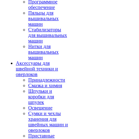
Программное
обеспечение
Пяльцы для
вышивальных
машин
Стабилизаторы
для вышивальных
машин
Нитки для
вышивальных
машин
Аксессуары для
швейной техники и
оверлоков
Принадлежности
Смазка и химия
Шпульки и
коробки для
шпулек
Освещение
Сумки и чехлы
хранения для
швейных машин и
оверлоков
Приставные