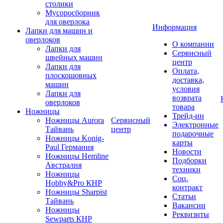
столики
Мусоросборник
для оверлока
Информация
Лапки для машин и
оверлоков
О компании
Лапки для
Сервисный
швейных машин
центр
Лапки для
Оплата,
плоскошовных
доставка,
машин
условия
Лапки для
возврата
оверлоков
товара
Ножницы
Трейд-ин
Ножницы Aurora
Сервисный
Электронные
Тайвань
центр
подарочные
Ножницы Konig-
карты
Paul Германия
Новости
Ножницы Hemline
Подборки
Австралия
техники
Ножницы
Соц.
Hobby&Pro КНР
контракт
Ножницы Sharpist
Статьи
Тайвань
Вакансии
Ножницы
Реквизиты
Sewparts КНР