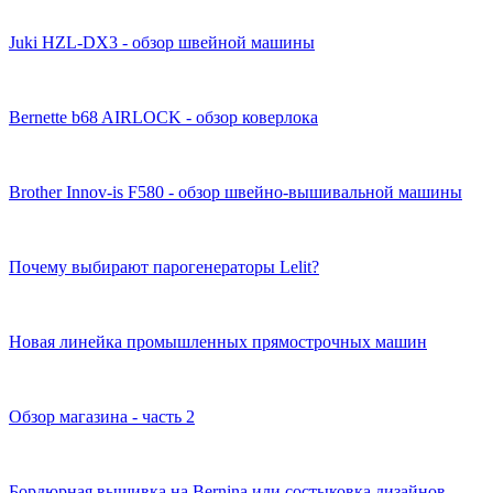
Juki HZL-DX3 - обзор швейной машины
Bernette b68 AIRLOCK - обзор коверлока
Brother Innov-is F580 - обзор швейно-вышивальной машины
Почему выбирают парогенераторы Lelit?
Новая линейка промышленных прямострочных машин
Обзор магазина - часть 2
Бордюрная вышивка на Bernina или состыковка дизайнов