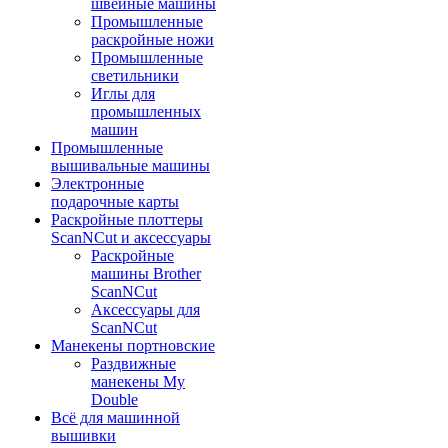
швейные машины
Промышленные
раскройные ножи
Промышленные
светильники
Иглы для
промышленных
машин
Промышленные
вышивальные машины
Электронные
подарочные карты
Раскройные плоттеры
ScanNCut и аксессуары
Раскройные
машины Brother
ScanNCut
Аксессуары для
ScanNCut
Манекены портновские
Раздвижные
манекены My
Double
Всё для машинной
вышивки