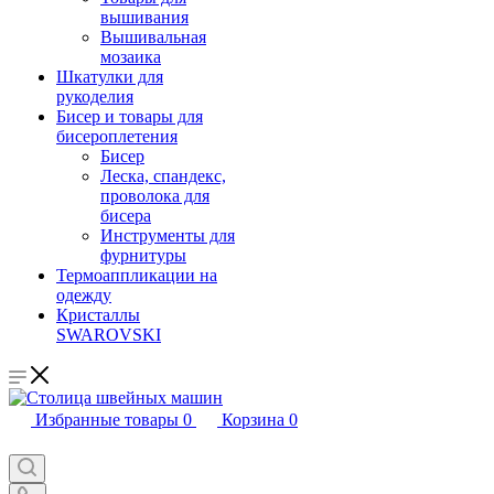
вышивания
Вышивальная
мозаика
Шкатулки для
рукоделия
Бисер и товары для
бисероплетения
Бисер
Леска, спандекс,
проволока для
бисера
Инструменты для
фурнитуры
Термоаппликации на
одежду
Кристаллы
SWAROVSKI
Избранные товары
0
Корзина
0