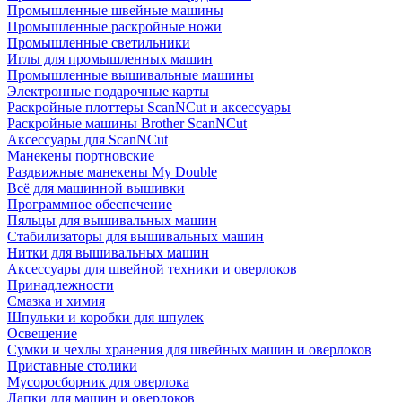
Промышленные швейные машины
Промышленные раскройные ножи
Промышленные светильники
Иглы для промышленных машин
Промышленные вышивальные машины
Электронные подарочные карты
Раскройные плоттеры ScanNCut и аксессуары
Раскройные машины Brother ScanNCut
Аксессуары для ScanNCut
Манекены портновские
Раздвижные манекены My Double
Всё для машинной вышивки
Программное обеспечение
Пяльцы для вышивальных машин
Стабилизаторы для вышивальных машин
Нитки для вышивальных машин
Аксессуары для швейной техники и оверлоков
Принадлежности
Смазка и химия
Шпульки и коробки для шпулек
Освещение
Сумки и чехлы хранения для швейных машин и оверлоков
Приставные столики
Мусоросборник для оверлока
Лапки для машин и оверлоков