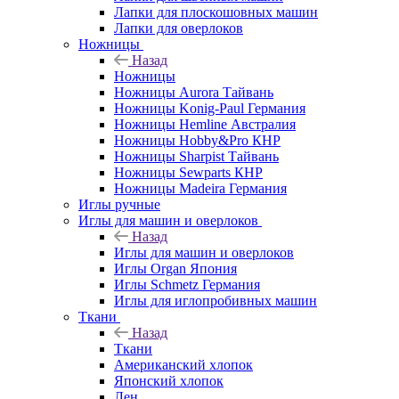
Лапки для плоскошовных машин
Лапки для оверлоков
Ножницы
Назад
Ножницы
Ножницы Aurora Тайвань
Ножницы Konig-Paul Германия
Ножницы Hemline Австралия
Ножницы Hobby&Pro КНР
Ножницы Sharpist Тайвань
Ножницы Sewparts КНР
Ножницы Madeira Германия
Иглы ручные
Иглы для машин и оверлоков
Назад
Иглы для машин и оверлоков
Иглы Organ Япония
Иглы Schmetz Германия
Иглы для иглопробивных машин
Ткани
Назад
Ткани
Американский хлопок
Японский хлопок
Лен