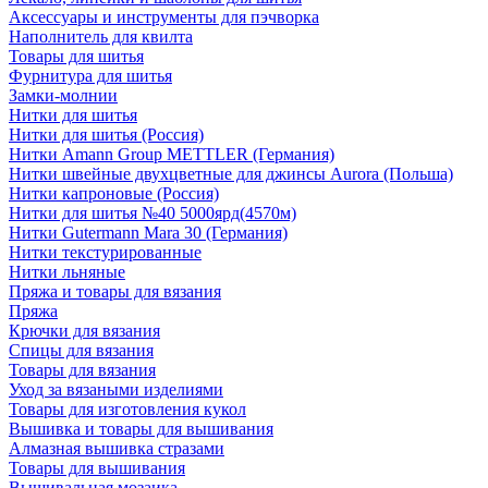
Аксессуары и инструменты для пэчворка
Наполнитель для квилта
Товары для шитья
Фурнитура для шитья
Замки-молнии
Нитки для шитья
Нитки для шитья (Россия)
Нитки Amann Group METTLER (Германия)
Нитки швейные двухцветные для джинсы Aurora (Польша)
Нитки капроновые (Россия)
Нитки для шитья №40 5000ярд(4570м)
Нитки Gutermann Mara 30 (Германия)
Нитки текстурированные
Нитки льняные
Пряжа и товары для вязания
Пряжа
Крючки для вязания
Спицы для вязания
Товары для вязания
Уход за вязаными изделиями
Товары для изготовления кукол
Вышивка и товары для вышивания
Алмазная вышивка стразами
Товары для вышивания
Вышивальная мозаика