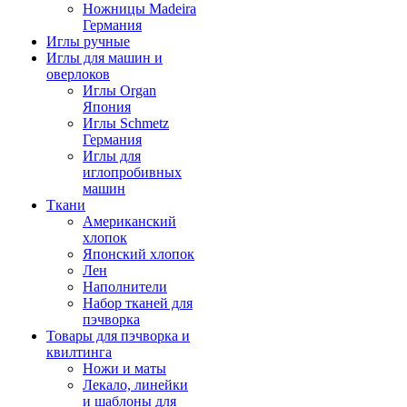
Ножницы Madeira
Германия
Иглы ручные
Иглы для машин и
оверлоков
Иглы Organ
Япония
Иглы Schmetz
Германия
Иглы для
иглопробивных
машин
Ткани
Американский
хлопок
Японский хлопок
Лен
Наполнители
Набор тканей для
пэчворка
Товары для пэчворка и
квилтинга
Ножи и маты
Лекало, линейки
и шаблоны для