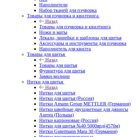
Наполнители
Набор тканей для пэчворка
Товары для пэчворка и квилтинга
Назад
Товары для пэчворка и квилтинга
Ножи и маты
Лекало, линейки и шаблоны для шитья
Аксессуары и инструменты для пэчворка
Наполнитель для квилта
Товары для шитья
Назад
Товары для шитья
Фурнитура для шитья
Замки-молнии
Нитки для шитья
Назад
Нитки для шитья
Нитки для шитья (Россия)
Нитки Amann Group METTLER (Германия)
Нитки швейные двухцветные для джинсы
Aurora (Польша)
Нитки капроновые (Россия)
Нитки для шитья №40 5000ярд(4570м)
Нитки Gutermann Mara 30 (Германия)
Нитки текстурированные