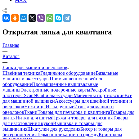
MAX
Открытая лапка для квилтинга
Главная
—
Каталог
—
Лапки для машин и оверлоков
Швейная техника
Гладильное оборудование
Вязальные
машины и аксессуары
Промышленное швейное
оборудование
Промышленные вышивальные
машины
Электронные подарочные карты
Раскройные
плоттеры ScanNCut и аксессуары
Манекены портновские
Всё
для машинной вышивки
Аксессуары для швейной техники и
оверлоков
Ножницы
Иглы ручные
Иглы для машин и
оверлоков
Ткани
Товары для пэчворка и квилтинга
Товары для
шитья
Нитки для шитья
Пряжа и товары для вязания
Товары
для изготовления кукол
Вышивка и товары для
вышивания
Шкатулки для рукоделия
Бисер и товары для
бисероплетения
Термоаппликации на одежду
Кристаллы