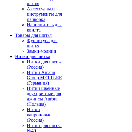
шитья
Аксессуары и
инструменты для
пэчворка
Наполнитель для
квилта
Товары для шитья
Фурнитура для
шитья
Замки-молнии
Нитки для шитья
Нитки для шитья
(Россия)
Нитки Amann
Group METTLER
(Германия)
Нитки швейные
двухцветные для
джинсы Aurora
(Польша)
Нитки
капроновые
(Россия)
Нитки для шитья
№40