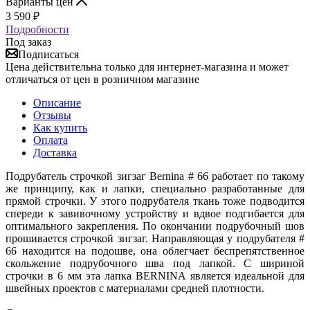
Варианты цен
3 590
₽
Подробности
Под заказ
Подписаться
Цена действительна только для интернет-магазина и может
отличаться от цен в розничном магазине
Описание
Отзывы
Как купить
Оплата
Доставка
Подрубатель строчкой зигзаг Bernina # 66 работает по такому
же принципу, как и лапки, специально разработанные для
прямой строчки. У этого подрубателя ткань тоже подводится
спереди к завивочному устройству и вдвое подгибается для
оптимального закрепления. По окончании подрубочный шов
прошивается строчкой зигзаг. Направляющая у подрубателя #
66 находится на подошве, она облегчает беспрепятственное
скольжение подрубочного шва под лапкой. С шириной
строчки в 6 мм эта лапка BERNINA является идеальной для
швейных проектов с материалами средней плотности.