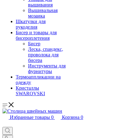
вышивания
Вышивальная
мозаика
Шкатулки для
рукоделия
Бисер и товары для
бисероплетения
Бисер
Леска, спандекс,
проволока для
бисера
Инструменты для
фурнитуры
Термоаппликации на
одежду
Кристаллы
SWAROVSKI
Избранные товары
0
Корзина
0