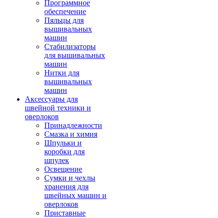
Программное
обеспечение
Пяльцы для
вышивальных
машин
Стабилизаторы
для вышивальных
машин
Нитки для
вышивальных
машин
Аксессуары для
швейной техники и
оверлоков
Принадлежности
Смазка и химия
Шпульки и
коробки для
шпулек
Освещение
Сумки и чехлы
хранения для
швейных машин и
оверлоков
Приставные