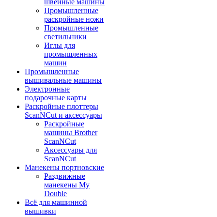
швейные машины
Промышленные
раскройные ножи
Промышленные
светильники
Иглы для
промышленных
машин
Промышленные
вышивальные машины
Электронные
подарочные карты
Раскройные плоттеры
ScanNCut и аксессуары
Раскройные
машины Brother
ScanNCut
Аксессуары для
ScanNCut
Манекены портновские
Раздвижные
манекены My
Double
Всё для машинной
вышивки