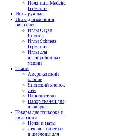
Ножницы Madeira
Германия
Иглы ручные
Иглы для машин и
оверлоков
Иглы Organ
Япония
Иглы Schmetz
Германия
Иглы для
иглопробивных
машин
Ткани
Американский
хлопок
Японский хлопок
Лен
Наполнители
Набор тканей для
пэчворка
Товары для пэчворка и
квилтинга
Ножи и маты
Лекало, линейки
и шаблоны для