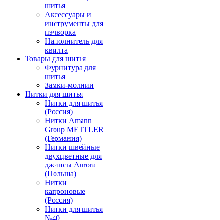
шитья
Аксессуары и
инструменты для
пэчворка
Наполнитель для
квилта
Товары для шитья
Фурнитура для
шитья
Замки-молнии
Нитки для шитья
Нитки для шитья
(Россия)
Нитки Amann
Group METTLER
(Германия)
Нитки швейные
двухцветные для
джинсы Aurora
(Польша)
Нитки
капроновые
(Россия)
Нитки для шитья
№40