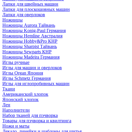
Лапки для швейных машин
Лапки для плоскошовных машин
Лапки для оверлоков
Ножницы
Ножницы Aurora Тайвань
Ножницы Konig-Paul Германия
Ножницы Hemline Австралия
Ножницы Hobby&Pro КНР
Ножницы Sharpist Тайвань
Ножницы Sewparts КНР
Ножницы Madeira Германия
Иглы ручные
Иглы для машин и оверлоков
Иглы Organ Япония
Иглы Schmetz Германия
Иглы для иглопробивных машин
Ткани
Американский хлопок
Японский хлопок
Лен
Наполнители
Набор тканей для пэчворка
Товары для пэчворка и квилтинга
Ножи и маты
Лекало, линейки и шаблоны для шитья