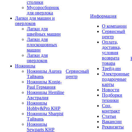
столики
Мусоросборник
для оверлока
Информация
Лапки для машин и
оверлоков
О компании
Лапки для
Сервисный
швейных машин
центр
Лапки для
Оплата,
плоскошовных
доставка,
машин
условия
Лапки для
возврата
оверлоков
товара
Ножницы
Трейд-ин
Ножницы Aurora
Сервисный
Электронные
Тайвань
центр
подарочные
Ножницы Konig-
карты
Paul Германия
Новости
Ножницы Hemline
Подборки
Австралия
техники
Ножницы
Соц.
Hobby&Pro КНР
контракт
Ножницы Sharpist
Статьи
Тайвань
Вакансии
Ножницы
Реквизиты
Sewparts КНР