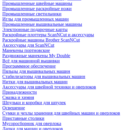
Промышленные швейные машины
Промышленные раскройные ножи
Промышленные светильники
Иглы для промышленных машин
Промышленные вышивальные машины
Электронные подарочные карты
Раскройные плоттеры ScanNCut и аксессуары
Раскройные машины Brother ScanNCut
Аксессуары для ScanNCut
Манекены портновские
Раздвижные манекены My Double
Всё для машинной вышивки
Программное обеспечение
Пяльцы для вышивальных машин
Стабилизаторы для вышивальных машин
Нитки для вышивальных машин
Аксессуары для швейной техники и оверлоков
Принадлежности
Смазка и химия
Шпульки и коробки для шпулек
Освещение
Сумки и чехлы хранения для швейных машин и оверлоков
Приставные столики
Мусоросборник для оверлока
Лапки для машин и оверлоков