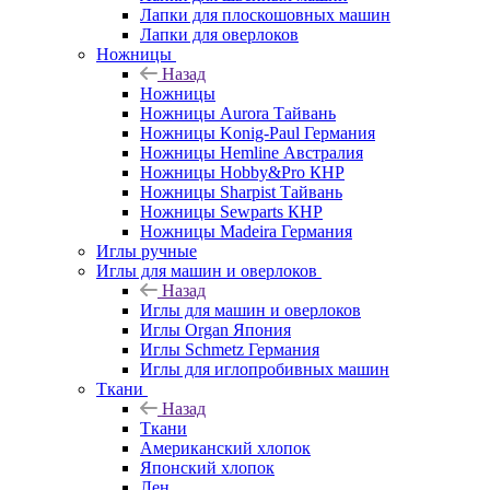
Лапки для плоскошовных машин
Лапки для оверлоков
Ножницы
Назад
Ножницы
Ножницы Aurora Тайвань
Ножницы Konig-Paul Германия
Ножницы Hemline Австралия
Ножницы Hobby&Pro КНР
Ножницы Sharpist Тайвань
Ножницы Sewparts КНР
Ножницы Madeira Германия
Иглы ручные
Иглы для машин и оверлоков
Назад
Иглы для машин и оверлоков
Иглы Organ Япония
Иглы Schmetz Германия
Иглы для иглопробивных машин
Ткани
Назад
Ткани
Американский хлопок
Японский хлопок
Лен