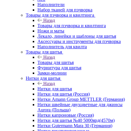
Наполнители
Набор тканей для пэчворка
Товары для пэчворка и квилтинга
Назад
Товары для пэчворка и квилтинга
Ножи и маты
Лекало, линейки и шаблоны для шитья
Аксессуары и инструменты для пэчворка
Наполнитель для квилта
Товары для шитья
Назад
Товары для шитья
Фурнитура для шитья
Замки-молнии
Нитки для шитья
Назад
Нитки для шитья
Нитки для шитья (Россия)
Нитки Amann Group METTLER (Германия)
Нитки швейные двухцветные для джинсы
Aurora (Польша)
Нитки капроновые (Россия)
Нитки для шитья №40 5000ярд(4570м)
Нитки Gutermann Mara 30 (Германия)
Нитки текстурированные