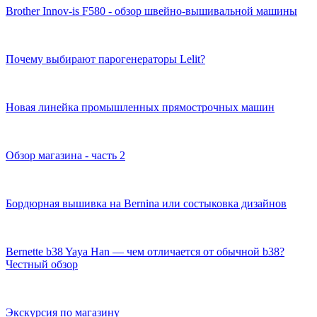
Brother Innov-is F580 - обзор швейно-вышивальной машины
Почему выбирают парогенераторы Lelit?
Новая линейка промышленных прямострочных машин
Обзор магазина - часть 2
Бордюрная вышивка на Bernina или состыковка дизайнов
Bernette b38 Yaya Han — чем отличается от обычной b38?
Честный обзор
Экскурсия по магазину