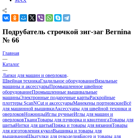
MAX
Подрубатель строчкой зиг-заг Bernina
№ 66
Главная
—
Каталог
—
Лапки для машин и оверлоков
Швейная техника
Гладильное оборудование
Вязальные
машины и аксессуары
Промышленное швейное
оборудование
Промышленные вышивальные
машины
Электронные подарочные карты
Раскройные
плоттеры ScanNCut и аксессуары
Манекены портновские
Всё
для машинной вышивки
Аксессуары для швейной техники и
оверлоков
Ножницы
Иглы ручные
Иглы для машин и
оверлоков
Ткани
Товары для пэчворка и квилтинга
Товары для
шитья
Нитки для шитья
Пряжа и товары для вязания
Товары
для изготовления кукол
Вышивка и товары для
вышивания
Шкатулки для рукоделия
Бисер и товары для