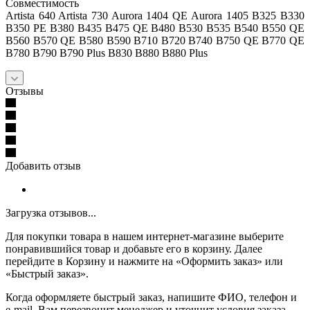
Совместимость
Artista 640 Artista 730 Aurora 1404 QE Aurora 1405 B325 B330
B350 PE B380 B435 B475 QE B480 B530 B535 B540 B550 QE
B560 B570 QE B580 B590 B710 B720 B740 B750 QE B770 QE
B780 B790 B790 Plus B830 B880 B880 Plus
Отзывы
Добавить отзыв
Загрузка отзывов...
Для покупки товара в нашем интернет-магазине выберите
понравившийся товар и добавьте его в корзину. Далее
перейдите в Корзину и нажмите на «Оформить заказ» или
«Быстрый заказ».
Когда оформляете быстрый заказ, напишите ФИО, телефон и
e-mail. Вам перезвонит менеджер и уточнит условия заказа.