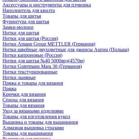
Аксессуары и инструменты для пэчворка
Наполнитель для квилта
Товары для шитья
Фурнитура для шитья
Замки-молнии
Нитки для шитья
Нитки для шитья (Россия)
Нитки Amann Group METTLER (Германия)
Нитки швейные двухцветные для джинсы Aurora (Польша)
Нитки капроновые (Россия)
Нитки для шитья №40 5000ярд(4570м)
Нитки Gutermann Mara 30 (Германия)
Нитки текстурированные
Нитки льняные
Пряжа и товары для вязания
Пряжа
Крючки для вязания
Спицы для вязания
Товары для вязания
Уход за вязаными изделиями
Товары для изготовления кукол
Вышивка и товары для вышивания
Алмазная вышивка стразами
Товары для вышивания
Вышивальная мозаика