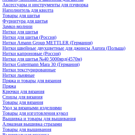
Аксессуары и инструменты для пэчворка
Наполнитель для квилта
Товары для шитья
Фурнитура для шитья
Замки-молнии
Нитки для шитья
Нитки для шитья (Россия)
Нитки Amann Group METTLER (Германия)
Нитки швейные двухцветные для джинсы Aurora (Польша)
Нитки капроновые (Россия)
Нитки для шитья №40 5000ярд(4570м)
Нитки Gutermann Mara 30 (Германия)
Нитки текстурированные
Нитки льняные
Пряжа и товары для вязания
Пряжа
Крючки для вязания
Спицы для вязания
Товары для вязания
Уход за вязаными изделиями
Товары для изготовления кукол
Вышивка и товары для вышивания
Алмазная вышивка стразами
Товары для вышивания
Вышивальная мозаика