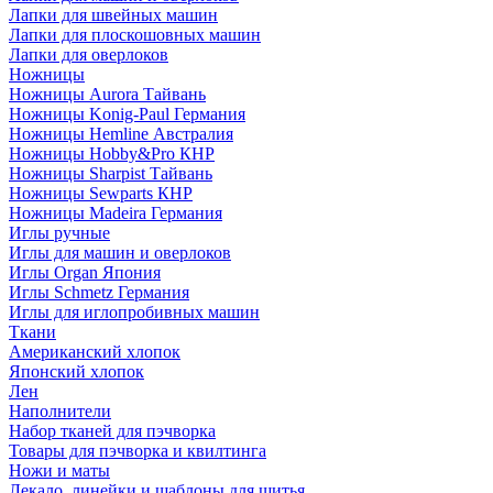
Лапки для швейных машин
Лапки для плоскошовных машин
Лапки для оверлоков
Ножницы
Ножницы Aurora Тайвань
Ножницы Konig-Paul Германия
Ножницы Hemline Австралия
Ножницы Hobby&Pro КНР
Ножницы Sharpist Тайвань
Ножницы Sewparts КНР
Ножницы Madeira Германия
Иглы ручные
Иглы для машин и оверлоков
Иглы Organ Япония
Иглы Schmetz Германия
Иглы для иглопробивных машин
Ткани
Американский хлопок
Японский хлопок
Лен
Наполнители
Набор тканей для пэчворка
Товары для пэчворка и квилтинга
Ножи и маты
Лекало, линейки и шаблоны для шитья