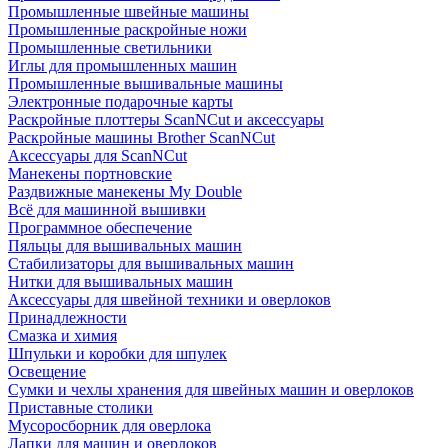
Промышленные швейные машины
Промышленные раскройные ножи
Промышленные светильники
Иглы для промышленных машин
Промышленные вышивальные машины
Электронные подарочные карты
Раскройные плоттеры ScanNCut и аксессуары
Раскройные машины Brother ScanNCut
Аксессуары для ScanNCut
Манекены портновские
Раздвижные манекены My Double
Всё для машинной вышивки
Программное обеспечение
Пяльцы для вышивальных машин
Стабилизаторы для вышивальных машин
Нитки для вышивальных машин
Аксессуары для швейной техники и оверлоков
Принадлежности
Смазка и химия
Шпульки и коробки для шпулек
Освещение
Сумки и чехлы хранения для швейных машин и оверлоков
Приставные столики
Мусоросборник для оверлока
Лапки для машин и оверлоков