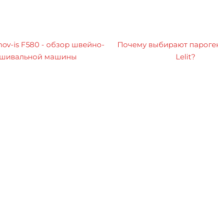
nov-is F580 - обзор швейно-
Почему выбирают пароге
шивальной машины
Lelit?