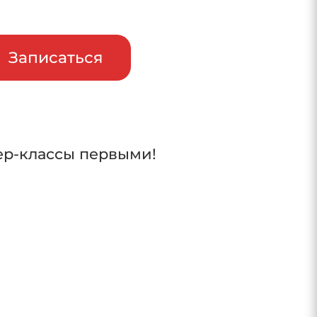
райв
Записаться
ер-классы первыми!