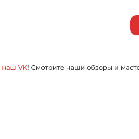
исаться на бесплатный тест-д
внить машины в работе,
лать свой выбор
а
наш VK
! Смотрите наши обзоры и маст