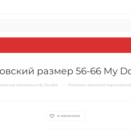
вский размер 56-66 My Do
—
вижные манекены My Double
Манекен женский портновский 
В ИЗБРАННОЕ