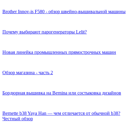
Brother Innov-is F580 - обзор швейно-вышивальной машины
Почему выбирают парогенераторы Lelit?
Новая линейка промышленных прямострочных машин
Обзор магазина - часть 2
Бордюрная вышивка на Bernina или состыковка дизайнов
Bernette b38 Yaya Han — чем отличается от обычной b38?
Честный обзор