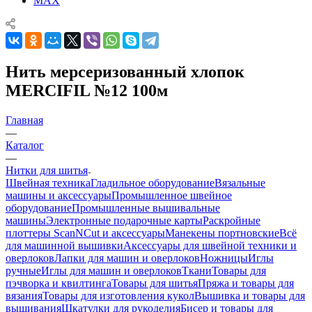
MAX
Нить мерсеризованный хлопок
MERCIFIL №12 100м
Главная
—
Каталог
—
Нитки для шитья
Швейная техника
Гладильное оборудование
Вязальные
машины и аксессуары
Промышленное швейное
оборудование
Промышленные вышивальные
машины
Электронные подарочные карты
Раскройные
плоттеры ScanNCut и аксессуары
Манекены портновские
Всё
для машинной вышивки
Аксессуары для швейной техники и
оверлоков
Лапки для машин и оверлоков
Ножницы
Иглы
ручные
Иглы для машин и оверлоков
Ткани
Товары для
пэчворка и квилтинга
Товары для шитья
Пряжа и товары для
вязания
Товары для изготовления кукол
Вышивка и товары для
вышивания
Шкатулки для рукоделия
Бисер и товары для