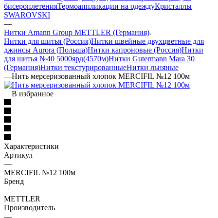
бисероплетения
Термоаппликации на одежду
Кристаллы
SWAROVSKI
—
Нитки Amann Group METTLER (Германия)
Нитки для шитья (Россия)
Нитки швейные двухцветные для
джинсы Aurora (Польша)
Нитки капроновые (Россия)
Нитки
для шитья №40 5000ярд(4570м)
Нитки Gutermann Mara 30
(Германия)
Нитки текстурированные
Нитки льняные
—
Нить мерсеризованный хлопок MERCIFIL №12 100м
В избранное
Характеристики
Артикул
—
MERCIFIL №12 100м
Бренд
—
METTLER
Производитель
—