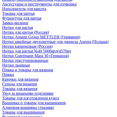
Аксессуары и инструменты для пэчворка
Наполнитель для квилта
Товары для шитья
Фурнитура для шитья
Замки-молнии
Нитки для шитья
Нитки для шитья (Россия)
Нитки Amann Group METTLER (Германия)
Нитки швейные двухцветные для джинсы Aurora (Польша)
Нитки капроновые (Россия)
Нитки для шитья №40 5000ярд(4570м)
Нитки Gutermann Mara 30 (Германия)
Нитки текстурированные
Нитки льняные
Пряжа и товары для вязания
Пряжа
Крючки для вязания
Спицы для вязания
Товары для вязания
Уход за вязаными изделиями
Товары для изготовления кукол
Вышивка и товары для вышивания
Алмазная вышивка стразами
Товары для вышивания
Вышивальная мозаика