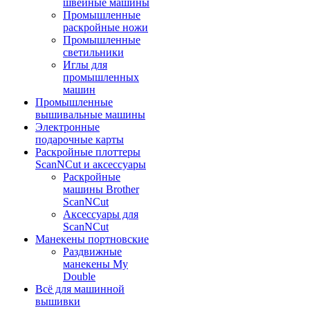
швейные машины
Промышленные
раскройные ножи
Промышленные
светильники
Иглы для
промышленных
машин
Промышленные
вышивальные машины
Электронные
подарочные карты
Раскройные плоттеры
ScanNCut и аксессуары
Раскройные
машины Brother
ScanNCut
Аксессуары для
ScanNCut
Манекены портновские
Раздвижные
манекены My
Double
Всё для машинной
вышивки