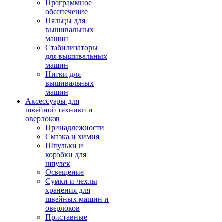
Программное
обеспечение
Пяльцы для
вышивальных
машин
Стабилизаторы
для вышивальных
машин
Нитки для
вышивальных
машин
Аксессуары для
швейной техники и
оверлоков
Принадлежности
Смазка и химия
Шпульки и
коробки для
шпулек
Освещение
Сумки и чехлы
хранения для
швейных машин и
оверлоков
Приставные