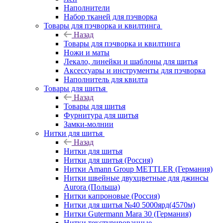
Наполнители
Набор тканей для пэчворка
Товары для пэчворка и квилтинга
Назад
Товары для пэчворка и квилтинга
Ножи и маты
Лекало, линейки и шаблоны для шитья
Аксессуары и инструменты для пэчворка
Наполнитель для квилта
Товары для шитья
Назад
Товары для шитья
Фурнитура для шитья
Замки-молнии
Нитки для шитья
Назад
Нитки для шитья
Нитки для шитья (Россия)
Нитки Amann Group METTLER (Германия)
Нитки швейные двухцветные для джинсы
Aurora (Польша)
Нитки капроновые (Россия)
Нитки для шитья №40 5000ярд(4570м)
Нитки Gutermann Mara 30 (Германия)
Нитки текстурированные