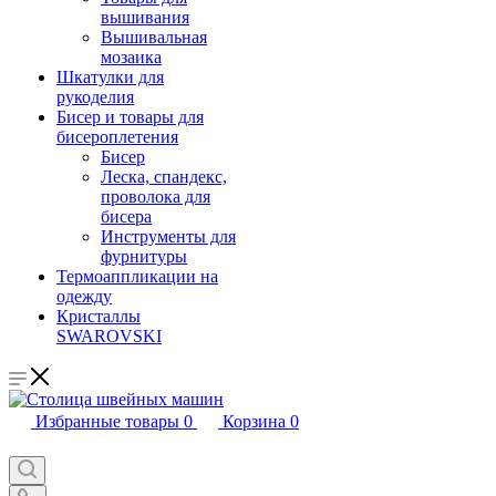
вышивания
Вышивальная
мозаика
Шкатулки для
рукоделия
Бисер и товары для
бисероплетения
Бисер
Леска, спандекс,
проволока для
бисера
Инструменты для
фурнитуры
Термоаппликации на
одежду
Кристаллы
SWAROVSKI
Избранные товары
0
Корзина
0