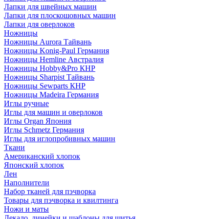
Лапки для швейных машин
Лапки для плоскошовных машин
Лапки для оверлоков
Ножницы
Ножницы Aurora Тайвань
Ножницы Konig-Paul Германия
Ножницы Hemline Австралия
Ножницы Hobby&Pro КНР
Ножницы Sharpist Тайвань
Ножницы Sewparts КНР
Ножницы Madeira Германия
Иглы ручные
Иглы для машин и оверлоков
Иглы Organ Япония
Иглы Schmetz Германия
Иглы для иглопробивных машин
Ткани
Американский хлопок
Японский хлопок
Лен
Наполнители
Набор тканей для пэчворка
Товары для пэчворка и квилтинга
Ножи и маты
Лекало, линейки и шаблоны для шитья