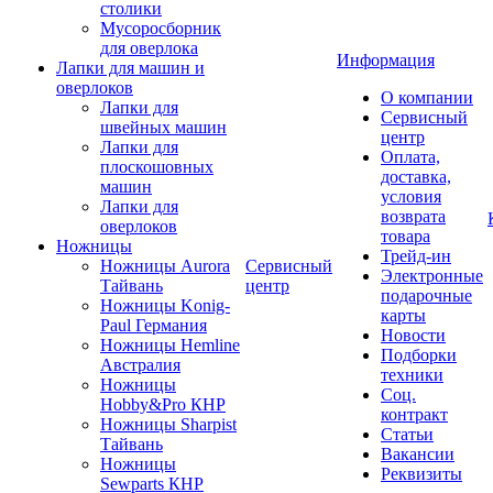
столики
Мусоросборник
для оверлока
Информация
Лапки для машин и
оверлоков
О компании
Лапки для
Сервисный
швейных машин
центр
Лапки для
Оплата,
плоскошовных
доставка,
машин
условия
Лапки для
возврата
оверлоков
товара
Ножницы
Трейд-ин
Ножницы Aurora
Сервисный
Электронные
Тайвань
центр
подарочные
Ножницы Konig-
карты
Paul Германия
Новости
Ножницы Hemline
Подборки
Австралия
техники
Ножницы
Соц.
Hobby&Pro КНР
контракт
Ножницы Sharpist
Статьи
Тайвань
Вакансии
Ножницы
Реквизиты
Sewparts КНР