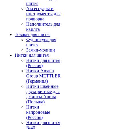
шитья
Аксессуары и
инструменты для
пэчворка
Наполнитель для
квилта
Товары для шитья
Фурнитура для
шитья
Замки-молнии
Нитки для шитья
Нитки для шитья
(Россия)
Нитки Amann
Group METTLER
(Германия)
Нитки швейные
двухцветные для
джинсы Aurora
(Польша)
Нитки
капроновые
(Россия)
Нитки для шитья
№40