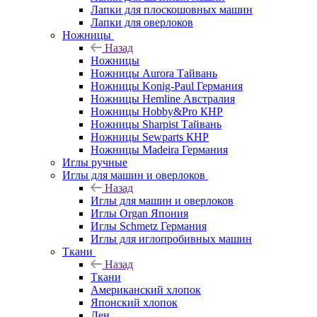
Лапки для плоскошовных машин
Лапки для оверлоков
Ножницы
Назад
Ножницы
Ножницы Aurora Тайвань
Ножницы Konig-Paul Германия
Ножницы Hemline Австралия
Ножницы Hobby&Pro КНР
Ножницы Sharpist Тайвань
Ножницы Sewparts КНР
Ножницы Madeira Германия
Иглы ручные
Иглы для машин и оверлоков
Назад
Иглы для машин и оверлоков
Иглы Organ Япония
Иглы Schmetz Германия
Иглы для иглопробивных машин
Ткани
Назад
Ткани
Американский хлопок
Японский хлопок
Лен