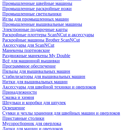
Промышленные швейные машины
Промышленные раскройные ножи
Промышленные светильники
Иглы для промышленных машин
Промышленные вышивальные машины
Электронные подарочные карты
Раскройные плоттеры ScanNCut и аксессуары
Раскройные машины Brother ScanNCut
Аксессуары для ScanNCut
Манекены портновские
Раздвижные манекены My Double
Всё для машинной вышивки
Программное обеспечение
Пяльцы для вышивальных машин
Стабилизаторы для вышивальных машин
Нитки для вышивальных машин
Аксессуары для швейной техники и оверлоков
Принадлежности
Смазка и химия
Шпульки и коробки для шпулек
Освещение
Сумки и чехлы хранения для швейных машин и оверлоков
Приставные столики
Мусоросборник для оверлока
Лапки для машин и оверлоков