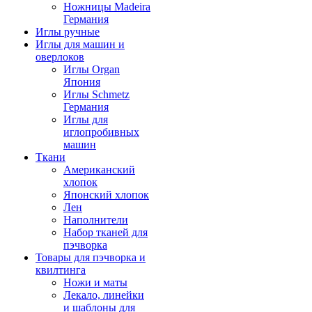
Ножницы Madeira
Германия
Иглы ручные
Иглы для машин и
оверлоков
Иглы Organ
Япония
Иглы Schmetz
Германия
Иглы для
иглопробивных
машин
Ткани
Американский
хлопок
Японский хлопок
Лен
Наполнители
Набор тканей для
пэчворка
Товары для пэчворка и
квилтинга
Ножи и маты
Лекало, линейки
и шаблоны для