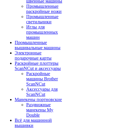
швейные машины
Промышленные
раскройные ножи
Промышленные
светильники
Иглы для
промышленных
машин
Промышленные
вышивальные машины
Электронные
подарочные карты
Раскройные плоттеры
ScanNCut и аксессуары
Раскройные
машины Brother
ScanNCut
Аксессуары для
ScanNCut
Манекены портновские
Раздвижные
манекены My
Double
Всё для машинной
вышивки