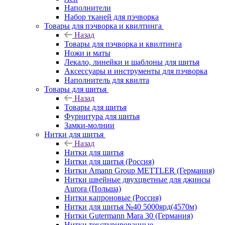
Наполнители
Набор тканей для пэчворка
Товары для пэчворка и квилтинга
Назад
Товары для пэчворка и квилтинга
Ножи и маты
Лекало, линейки и шаблоны для шитья
Аксессуары и инструменты для пэчворка
Наполнитель для квилта
Товары для шитья
Назад
Товары для шитья
Фурнитура для шитья
Замки-молнии
Нитки для шитья
Назад
Нитки для шитья
Нитки для шитья (Россия)
Нитки Amann Group METTLER (Германия)
Нитки швейные двухцветные для джинсы
Aurora (Польша)
Нитки капроновые (Россия)
Нитки для шитья №40 5000ярд(4570м)
Нитки Gutermann Mara 30 (Германия)
Нитки текстурированные