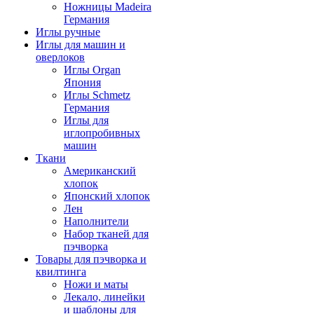
Ножницы Madeira
Германия
Иглы ручные
Иглы для машин и
оверлоков
Иглы Organ
Япония
Иглы Schmetz
Германия
Иглы для
иглопробивных
машин
Ткани
Американский
хлопок
Японский хлопок
Лен
Наполнители
Набор тканей для
пэчворка
Товары для пэчворка и
квилтинга
Ножи и маты
Лекало, линейки
и шаблоны для