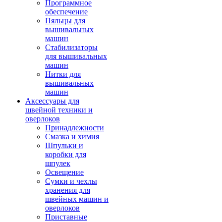
Программное
обеспечение
Пяльцы для
вышивальных
машин
Стабилизаторы
для вышивальных
машин
Нитки для
вышивальных
машин
Аксессуары для
швейной техники и
оверлоков
Принадлежности
Смазка и химия
Шпульки и
коробки для
шпулек
Освещение
Сумки и чехлы
хранения для
швейных машин и
оверлоков
Приставные