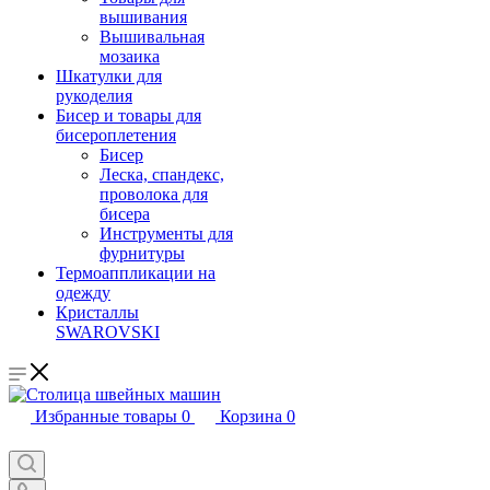
вышивания
Вышивальная
мозаика
Шкатулки для
рукоделия
Бисер и товары для
бисероплетения
Бисер
Леска, спандекс,
проволока для
бисера
Инструменты для
фурнитуры
Термоаппликации на
одежду
Кристаллы
SWAROVSKI
Избранные товары
0
Корзина
0