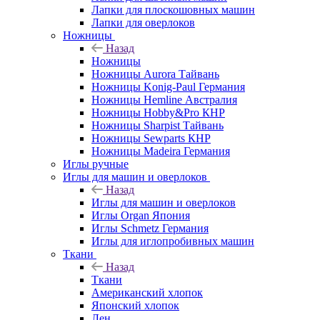
Лапки для плоскошовных машин
Лапки для оверлоков
Ножницы
Назад
Ножницы
Ножницы Aurora Тайвань
Ножницы Konig-Paul Германия
Ножницы Hemline Австралия
Ножницы Hobby&Pro КНР
Ножницы Sharpist Тайвань
Ножницы Sewparts КНР
Ножницы Madeira Германия
Иглы ручные
Иглы для машин и оверлоков
Назад
Иглы для машин и оверлоков
Иглы Organ Япония
Иглы Schmetz Германия
Иглы для иглопробивных машин
Ткани
Назад
Ткани
Американский хлопок
Японский хлопок
Лен