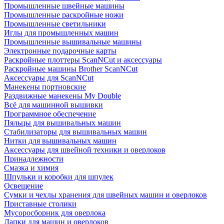
Промышленные швейные машины
Промышленные раскройные ножи
Промышленные светильники
Иглы для промышленных машин
Промышленные вышивальные машины
Электронные подарочные карты
Раскройные плоттеры ScanNCut и аксессуары
Раскройные машины Brother ScanNCut
Аксессуары для ScanNCut
Манекены портновские
Раздвижные манекены My Double
Всё для машинной вышивки
Программное обеспечение
Пяльцы для вышивальных машин
Стабилизаторы для вышивальных машин
Нитки для вышивальных машин
Аксессуары для швейной техники и оверлоков
Принадлежности
Смазка и химия
Шпульки и коробки для шпулек
Освещение
Сумки и чехлы хранения для швейных машин и оверлоков
Приставные столики
Мусоросборник для оверлока
Лапки для машин и оверлоков