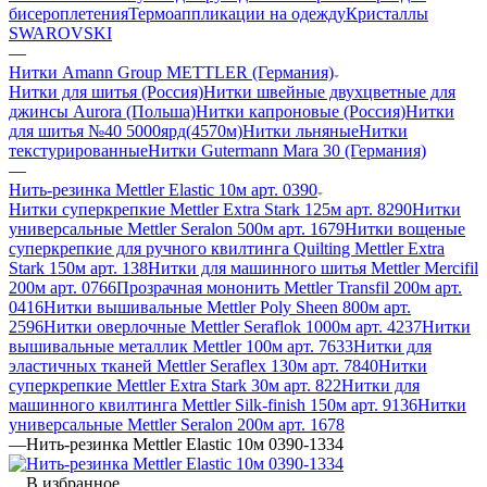
бисероплетения
Термоаппликации на одежду
Кристаллы
SWAROVSKI
—
Нитки Amann Group METTLER (Германия)
Нитки для шитья (Россия)
Нитки швейные двухцветные для
джинсы Aurora (Польша)
Нитки капроновые (Россия)
Нитки
для шитья №40 5000ярд(4570м)
Нитки льняные
Нитки
текстурированные
Нитки Gutermann Mara 30 (Германия)
—
Нить-резинка Mettler Elastic 10м арт. 0390
Нитки суперкрепкие Mettler Extra Stark 125м арт. 8290
Нитки
универсальные Mettler Seralon 500м арт. 1679
Нитки вощеные
суперкрепкие для ручного квилтинга Quilting Mettler Extra
Stark 150м арт. 138
Нитки для машинного шитья Mettler Mercifil
200м арт. 0766
Прозрачная мононить Mettler Transfil 200м арт.
0416
Нитки вышивальные Mettler Poly Sheen 800м арт.
2596
Нитки оверлочные Mettler Seraflok 1000м арт. 4237
Нитки
вышивальные металлик Mettler 100м арт. 7633
Нитки для
эластичных тканей Mettler Seraflex 130м арт. 7840
Нитки
суперкрепкие Mettler Extra Stark 30м арт. 822
Нитки для
машинного квилтинга Mettler Silk-finish 150м арт. 9136
Нитки
универсальные Mettler Seralon 200м арт. 1678
—
Нить-резинка Mettler Elastic 10м 0390-1334
В избранное