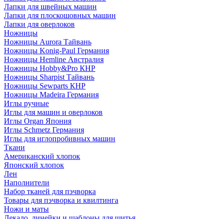
Лапки для швейных машин
Лапки для плоскошовных машин
Лапки для оверлоков
Ножницы
Ножницы Aurora Тайвань
Ножницы Konig-Paul Германия
Ножницы Hemline Австралия
Ножницы Hobby&Pro КНР
Ножницы Sharpist Тайвань
Ножницы Sewparts КНР
Ножницы Madeira Германия
Иглы ручные
Иглы для машин и оверлоков
Иглы Organ Япония
Иглы Schmetz Германия
Иглы для иглопробивных машин
Ткани
Американский хлопок
Японский хлопок
Лен
Наполнители
Набор тканей для пэчворка
Товары для пэчворка и квилтинга
Ножи и маты
Лекало, линейки и шаблоны для шитья