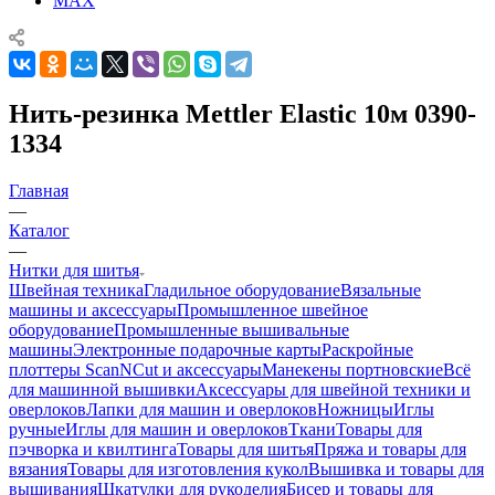
MAX
Нить-резинка Mettler Elastic 10м 0390-
1334
Главная
—
Каталог
—
Нитки для шитья
Швейная техника
Гладильное оборудование
Вязальные
машины и аксессуары
Промышленное швейное
оборудование
Промышленные вышивальные
машины
Электронные подарочные карты
Раскройные
плоттеры ScanNCut и аксессуары
Манекены портновские
Всё
для машинной вышивки
Аксессуары для швейной техники и
оверлоков
Лапки для машин и оверлоков
Ножницы
Иглы
ручные
Иглы для машин и оверлоков
Ткани
Товары для
пэчворка и квилтинга
Товары для шитья
Пряжа и товары для
вязания
Товары для изготовления кукол
Вышивка и товары для
вышивания
Шкатулки для рукоделия
Бисер и товары для