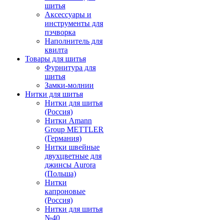
шитья
Аксессуары и
инструменты для
пэчворка
Наполнитель для
квилта
Товары для шитья
Фурнитура для
шитья
Замки-молнии
Нитки для шитья
Нитки для шитья
(Россия)
Нитки Amann
Group METTLER
(Германия)
Нитки швейные
двухцветные для
джинсы Aurora
(Польша)
Нитки
капроновые
(Россия)
Нитки для шитья
№40