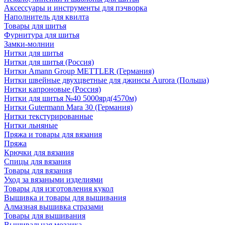
Аксессуары и инструменты для пэчворка
Наполнитель для квилта
Товары для шитья
Фурнитура для шитья
Замки-молнии
Нитки для шитья
Нитки для шитья (Россия)
Нитки Amann Group METTLER (Германия)
Нитки швейные двухцветные для джинсы Aurora (Польша)
Нитки капроновые (Россия)
Нитки для шитья №40 5000ярд(4570м)
Нитки Gutermann Mara 30 (Германия)
Нитки текстурированные
Нитки льняные
Пряжа и товары для вязания
Пряжа
Крючки для вязания
Спицы для вязания
Товары для вязания
Уход за вязаными изделиями
Товары для изготовления кукол
Вышивка и товары для вышивания
Алмазная вышивка стразами
Товары для вышивания
Вышивальная мозаика