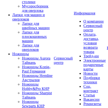
столики
Мусоросборник
для оверлока
Информация
Лапки для машин и
оверлоков
О компании
Лапки для
Сервисный
швейных машин
центр
Лапки для
Оплата,
плоскошовных
доставка,
машин
условия
Лапки для
возврата
оверлоков
товара
Ножницы
Трейд-ин
Ножницы Aurora
Сервисный
Электронные
Тайвань
центр
подарочные
Ножницы Konig-
карты
Paul Германия
Новости
Ножницы Hemline
Подборки
Австралия
техники
Ножницы
Соц.
Hobby&Pro КНР
контракт
Ножницы Sharpist
Статьи
Тайвань
Вакансии
Ножницы
Реквизиты
Sewparts КНР