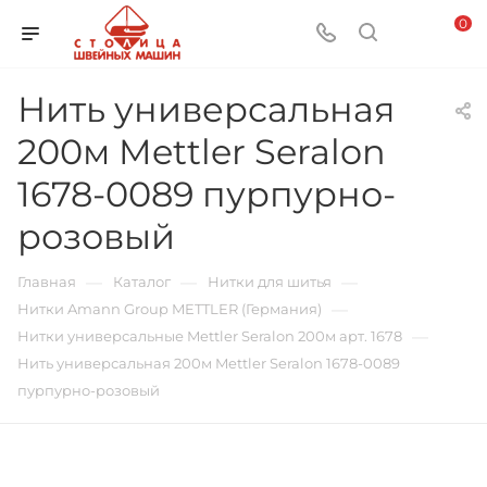
0
Нить универсальная
200м Mettler Seralon
1678-0089 пурпурно-
розовый
—
—
—
Главная
Каталог
Нитки для шитья
—
Нитки Amann Group METTLER (Германия)
—
Нитки универсальные Mettler Seralon 200м арт. 1678
Нить универсальная 200м Mettler Seralon 1678-0089
пурпурно-розовый