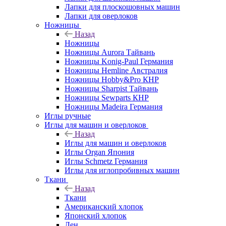
Лапки для плоскошовных машин
Лапки для оверлоков
Ножницы
Назад
Ножницы
Ножницы Aurora Тайвань
Ножницы Konig-Paul Германия
Ножницы Hemline Австралия
Ножницы Hobby&Pro КНР
Ножницы Sharpist Тайвань
Ножницы Sewparts КНР
Ножницы Madeira Германия
Иглы ручные
Иглы для машин и оверлоков
Назад
Иглы для машин и оверлоков
Иглы Organ Япония
Иглы Schmetz Германия
Иглы для иглопробивных машин
Ткани
Назад
Ткани
Американский хлопок
Японский хлопок
Лен