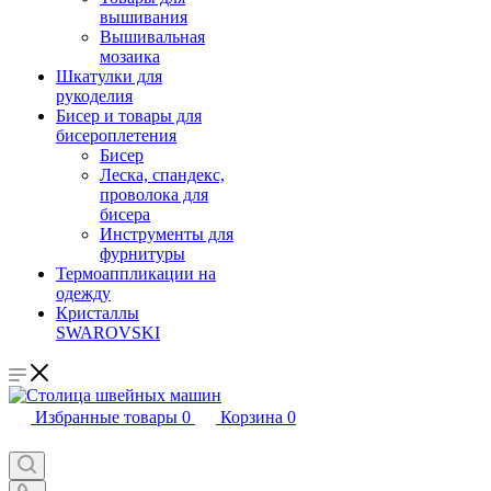
вышивания
Вышивальная
мозаика
Шкатулки для
рукоделия
Бисер и товары для
бисероплетения
Бисер
Леска, спандекс,
проволока для
бисера
Инструменты для
фурнитуры
Термоаппликации на
одежду
Кристаллы
SWAROVSKI
Избранные товары
0
Корзина
0