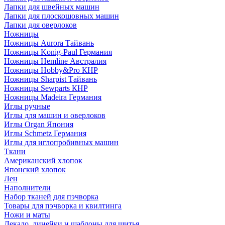
Лапки для швейных машин
Лапки для плоскошовных машин
Лапки для оверлоков
Ножницы
Ножницы Aurora Тайвань
Ножницы Konig-Paul Германия
Ножницы Hemline Австралия
Ножницы Hobby&Pro КНР
Ножницы Sharpist Тайвань
Ножницы Sewparts КНР
Ножницы Madeira Германия
Иглы ручные
Иглы для машин и оверлоков
Иглы Organ Япония
Иглы Schmetz Германия
Иглы для иглопробивных машин
Ткани
Американский хлопок
Японский хлопок
Лен
Наполнители
Набор тканей для пэчворка
Товары для пэчворка и квилтинга
Ножи и маты
Лекало, линейки и шаблоны для шитья