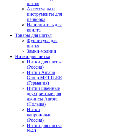
шитья
Аксессуары и
инструменты для
пэчворка
Наполнитель для
квилта
Товары для шитья
Фурнитура для
шитья
Замки-молнии
Нитки для шитья
Нитки для шитья
(Россия)
Нитки Amann
Group METTLER
(Германия)
Нитки швейные
двухцветные для
джинсы Aurora
(Польша)
Нитки
капроновые
(Россия)
Нитки для шитья
№40