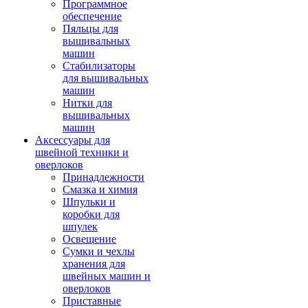
Программное
обеспечение
Пяльцы для
вышивальных
машин
Стабилизаторы
для вышивальных
машин
Нитки для
вышивальных
машин
Аксессуары для
швейной техники и
оверлоков
Принадлежности
Смазка и химия
Шпульки и
коробки для
шпулек
Освещение
Сумки и чехлы
хранения для
швейных машин и
оверлоков
Приставные