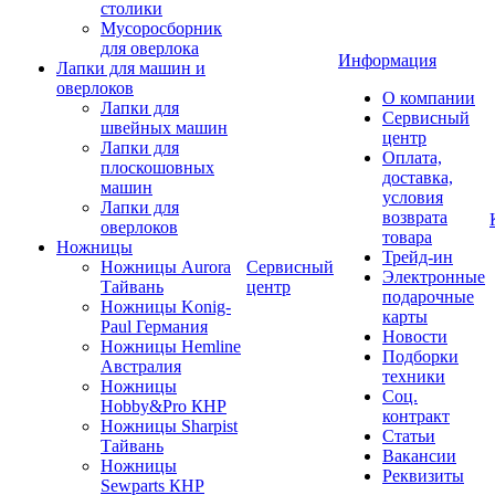
столики
Мусоросборник
для оверлока
Информация
Лапки для машин и
оверлоков
О компании
Лапки для
Сервисный
швейных машин
центр
Лапки для
Оплата,
плоскошовных
доставка,
машин
условия
Лапки для
возврата
оверлоков
товара
Ножницы
Трейд-ин
Ножницы Aurora
Сервисный
Электронные
Тайвань
центр
подарочные
Ножницы Konig-
карты
Paul Германия
Новости
Ножницы Hemline
Подборки
Австралия
техники
Ножницы
Соц.
Hobby&Pro КНР
контракт
Ножницы Sharpist
Статьи
Тайвань
Вакансии
Ножницы
Реквизиты
Sewparts КНР