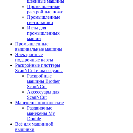
швейные машины
Промышленные
раскройные ножи
Промышленные
светильники
Иглы для
промышленных
машин
Промышленные
вышивальные машины
Электронные
подарочные карты
Раскройные плоттеры
ScanNCut и аксессуары
Раскройные
машины Brother
ScanNCut
Аксессуары для
ScanNCut
Манекены портновские
Раздвижные
манекены My
Double
Всё для машинной
вышивки