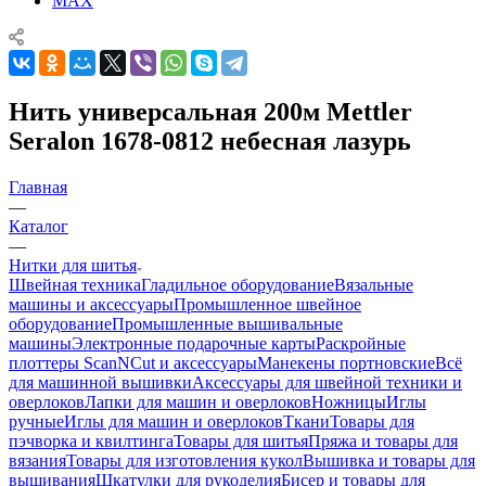
MAX
Нить универсальная 200м Mettler
Seralon 1678-0812 небесная лазурь
Главная
—
Каталог
—
Нитки для шитья
Швейная техника
Гладильное оборудование
Вязальные
машины и аксессуары
Промышленное швейное
оборудование
Промышленные вышивальные
машины
Электронные подарочные карты
Раскройные
плоттеры ScanNCut и аксессуары
Манекены портновские
Всё
для машинной вышивки
Аксессуары для швейной техники и
оверлоков
Лапки для машин и оверлоков
Ножницы
Иглы
ручные
Иглы для машин и оверлоков
Ткани
Товары для
пэчворка и квилтинга
Товары для шитья
Пряжа и товары для
вязания
Товары для изготовления кукол
Вышивка и товары для
вышивания
Шкатулки для рукоделия
Бисер и товары для