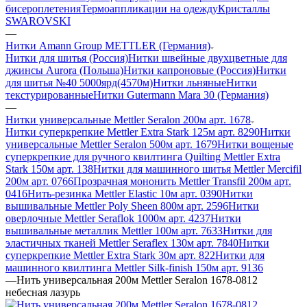
бисероплетения
Термоаппликации на одежду
Кристаллы
SWAROVSKI
—
Нитки Amann Group METTLER (Германия)
Нитки для шитья (Россия)
Нитки швейные двухцветные для
джинсы Aurora (Польша)
Нитки капроновые (Россия)
Нитки
для шитья №40 5000ярд(4570м)
Нитки льняные
Нитки
текстурированные
Нитки Gutermann Mara 30 (Германия)
—
Нитки универсальные Mettler Seralon 200м арт. 1678
Нитки суперкрепкие Mettler Extra Stark 125м арт. 8290
Нитки
универсальные Mettler Seralon 500м арт. 1679
Нитки вощеные
суперкрепкие для ручного квилтинга Quilting Mettler Extra
Stark 150м арт. 138
Нитки для машинного шитья Mettler Mercifil
200м арт. 0766
Прозрачная мононить Mettler Transfil 200м арт.
0416
Нить-резинка Mettler Elastic 10м арт. 0390
Нитки
вышивальные Mettler Poly Sheen 800м арт. 2596
Нитки
оверлочные Mettler Seraflok 1000м арт. 4237
Нитки
вышивальные металлик Mettler 100м арт. 7633
Нитки для
эластичных тканей Mettler Seraflex 130м арт. 7840
Нитки
суперкрепкие Mettler Extra Stark 30м арт. 822
Нитки для
машинного квилтинга Mettler Silk-finish 150м арт. 9136
—
Нить универсальная 200м Mettler Seralon 1678-0812
небесная лазурь