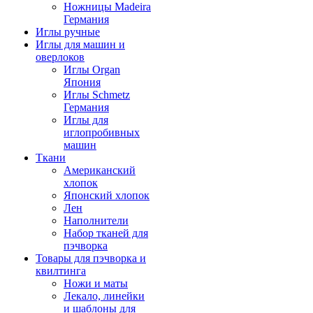
Ножницы Madeira
Германия
Иглы ручные
Иглы для машин и
оверлоков
Иглы Organ
Япония
Иглы Schmetz
Германия
Иглы для
иглопробивных
машин
Ткани
Американский
хлопок
Японский хлопок
Лен
Наполнители
Набор тканей для
пэчворка
Товары для пэчворка и
квилтинга
Ножи и маты
Лекало, линейки
и шаблоны для