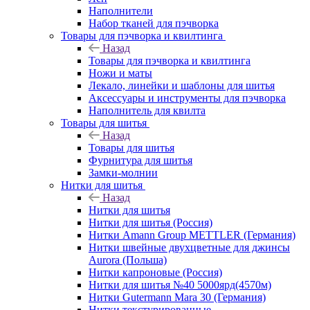
Наполнители
Набор тканей для пэчворка
Товары для пэчворка и квилтинга
Назад
Товары для пэчворка и квилтинга
Ножи и маты
Лекало, линейки и шаблоны для шитья
Аксессуары и инструменты для пэчворка
Наполнитель для квилта
Товары для шитья
Назад
Товары для шитья
Фурнитура для шитья
Замки-молнии
Нитки для шитья
Назад
Нитки для шитья
Нитки для шитья (Россия)
Нитки Amann Group METTLER (Германия)
Нитки швейные двухцветные для джинсы
Aurora (Польша)
Нитки капроновые (Россия)
Нитки для шитья №40 5000ярд(4570м)
Нитки Gutermann Mara 30 (Германия)
Нитки текстурированные