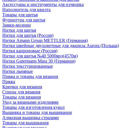
Аксессуары и инструменты для пэчворка
Наполнитель для квилта
Товары для шитья
Фурнитура для шитья
Замки-молнии
Нитки для шитья
Нитки для шитья (Россия)
Нитки Amann Group METTLER (Германия)
Нитки швейные двухцветные для джинсы Aurora (Польша)
Нитки капроновые (Россия)
Нитки для шитья №40 5000ярд(4570м)
Нитки Gutermann Mara 30 (Германия)
Нитки текстурированные
Нитки льняные
Пряжа и товары для вязания
Пряжа
Крючки для вязания
Спицы для вязания
Товары для вязания
Уход за вязаными изделиями
Товары для изготовления кукол
Вышивка и товары для вышивания
Алмазная вышивка стразами
Товары для вышивания
Вышивальная мозаика