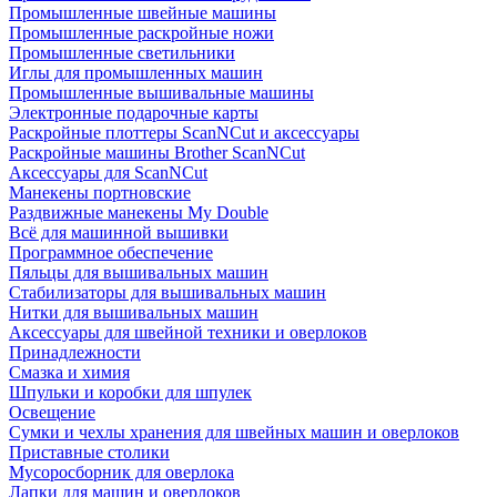
Промышленные швейные машины
Промышленные раскройные ножи
Промышленные светильники
Иглы для промышленных машин
Промышленные вышивальные машины
Электронные подарочные карты
Раскройные плоттеры ScanNCut и аксессуары
Раскройные машины Brother ScanNCut
Аксессуары для ScanNCut
Манекены портновские
Раздвижные манекены My Double
Всё для машинной вышивки
Программное обеспечение
Пяльцы для вышивальных машин
Стабилизаторы для вышивальных машин
Нитки для вышивальных машин
Аксессуары для швейной техники и оверлоков
Принадлежности
Смазка и химия
Шпульки и коробки для шпулек
Освещение
Сумки и чехлы хранения для швейных машин и оверлоков
Приставные столики
Мусоросборник для оверлока
Лапки для машин и оверлоков