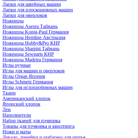
Лапки для швейных машин
Лапки для плоскошовных машин
Лапки для оверлоков
Ножницы
Ножницы Aurora Тайвань
Ножницы Konig-Paul Германия
Ножницы Hemline Австралия
Ножницы Hobby&Pro КНР
Ножницы Sharpist Тайвань
Ножницы Sewparts КНР
Ножницы Madeira Германия
Иглы ручные
Иглы для машин и оверлоков
Иглы Organ Япония
Иглы Schmetz Германия
Иглы для иглопробивных машин
Ткани
Американский хлопок
Японский хлопок
Лен
Наполнители
Набор тканей для пэчворка
Товары для пэчворка и квилтинга
Ножи и маты
Лекало, линейки и шаблоны для шитья