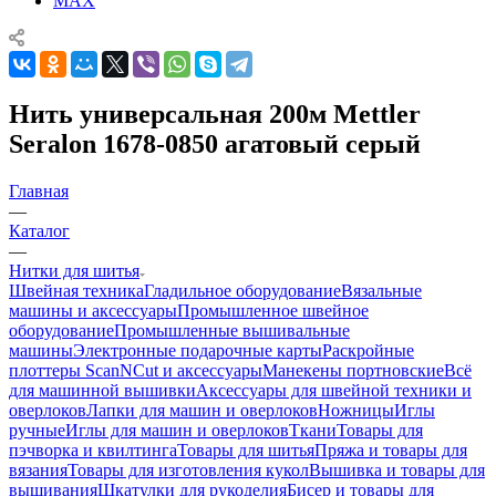
MAX
Нить универсальная 200м Mettler
Seralon 1678-0850 агатовый серый
Главная
—
Каталог
—
Нитки для шитья
Швейная техника
Гладильное оборудование
Вязальные
машины и аксессуары
Промышленное швейное
оборудование
Промышленные вышивальные
машины
Электронные подарочные карты
Раскройные
плоттеры ScanNCut и аксессуары
Манекены портновские
Всё
для машинной вышивки
Аксессуары для швейной техники и
оверлоков
Лапки для машин и оверлоков
Ножницы
Иглы
ручные
Иглы для машин и оверлоков
Ткани
Товары для
пэчворка и квилтинга
Товары для шитья
Пряжа и товары для
вязания
Товары для изготовления кукол
Вышивка и товары для
вышивания
Шкатулки для рукоделия
Бисер и товары для