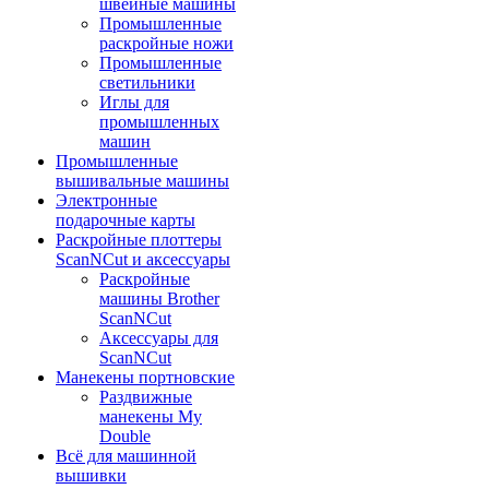
швейные машины
Промышленные
раскройные ножи
Промышленные
светильники
Иглы для
промышленных
машин
Промышленные
вышивальные машины
Электронные
подарочные карты
Раскройные плоттеры
ScanNCut и аксессуары
Раскройные
машины Brother
ScanNCut
Аксессуары для
ScanNCut
Манекены портновские
Раздвижные
манекены My
Double
Всё для машинной
вышивки