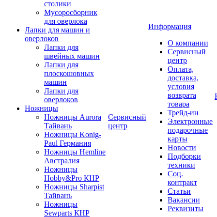
столики
Мусоросборник
для оверлока
Информация
Лапки для машин и
оверлоков
О компании
Лапки для
Сервисный
швейных машин
центр
Лапки для
Оплата,
плоскошовных
доставка,
машин
условия
Лапки для
возврата
оверлоков
товара
Ножницы
Трейд-ин
Ножницы Aurora
Сервисный
Электронные
Тайвань
центр
подарочные
Ножницы Konig-
карты
Paul Германия
Новости
Ножницы Hemline
Подборки
Австралия
техники
Ножницы
Соц.
Hobby&Pro КНР
контракт
Ножницы Sharpist
Статьи
Тайвань
Вакансии
Ножницы
Реквизиты
Sewparts КНР