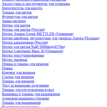
Аксессуары и инструменты для пэчворка
Наполнитель для квилта
Товары для шитья
Фурнитура для шитья
Замки-молнии
Нитки для шитья
Нитки для шитья (Россия)
Нитки Amann Group METTLER (Германия)
Нитки швейные двухцветные для джинсы Aurora (Польша)
Нитки капроновые (Россия)
Нитки для шитья №40 5000ярд(4570м)
Нитки Gutermann Mara 30 (Германия)
Нитки текстурированные
Нитки льняные
Пряжа и товары для вязания
Пряжа
Крючки для вязания
Спицы для вязания
Товары для вязания
Уход за вязаными изделиями
Товары для изготовления кукол
Вышивка и товары для вышивания
Алмазная вышивка стразами
Товары для вышивания
Вышивальная мозаика