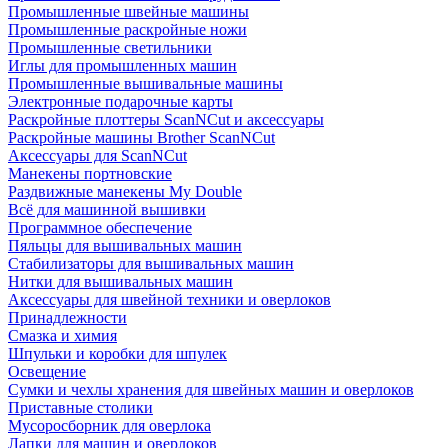
Промышленные швейные машины
Промышленные раскройные ножи
Промышленные светильники
Иглы для промышленных машин
Промышленные вышивальные машины
Электронные подарочные карты
Раскройные плоттеры ScanNCut и аксессуары
Раскройные машины Brother ScanNCut
Аксессуары для ScanNCut
Манекены портновские
Раздвижные манекены My Double
Всё для машинной вышивки
Программное обеспечение
Пяльцы для вышивальных машин
Стабилизаторы для вышивальных машин
Нитки для вышивальных машин
Аксессуары для швейной техники и оверлоков
Принадлежности
Смазка и химия
Шпульки и коробки для шпулек
Освещение
Сумки и чехлы хранения для швейных машин и оверлоков
Приставные столики
Мусоросборник для оверлока
Лапки для машин и оверлоков