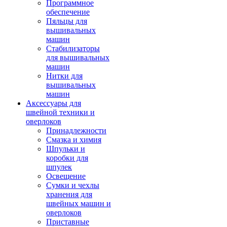
Программное
обеспечение
Пяльцы для
вышивальных
машин
Стабилизаторы
для вышивальных
машин
Нитки для
вышивальных
машин
Аксессуары для
швейной техники и
оверлоков
Принадлежности
Смазка и химия
Шпульки и
коробки для
шпулек
Освещение
Сумки и чехлы
хранения для
швейных машин и
оверлоков
Приставные