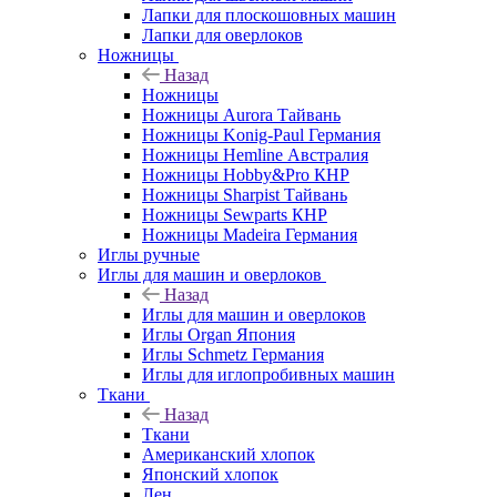
Лапки для плоскошовных машин
Лапки для оверлоков
Ножницы
Назад
Ножницы
Ножницы Aurora Тайвань
Ножницы Konig-Paul Германия
Ножницы Hemline Австралия
Ножницы Hobby&Pro КНР
Ножницы Sharpist Тайвань
Ножницы Sewparts КНР
Ножницы Madeira Германия
Иглы ручные
Иглы для машин и оверлоков
Назад
Иглы для машин и оверлоков
Иглы Organ Япония
Иглы Schmetz Германия
Иглы для иглопробивных машин
Ткани
Назад
Ткани
Американский хлопок
Японский хлопок
Лен