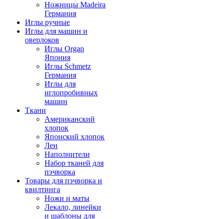
Ножницы Madeira
Германия
Иглы ручные
Иглы для машин и
оверлоков
Иглы Organ
Япония
Иглы Schmetz
Германия
Иглы для
иглопробивных
машин
Ткани
Американский
хлопок
Японский хлопок
Лен
Наполнители
Набор тканей для
пэчворка
Товары для пэчворка и
квилтинга
Ножи и маты
Лекало, линейки
и шаблоны для