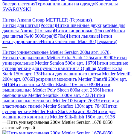
бисероплетения
Термоаппликации на одежду
Кристаллы
SWAROVSKI
—
Нитки Amann Group METTLER (Германия)
Нитки для шитья (Россия)
Нитки швейные двухцветные для
джинсы Aurora (Польша)
Нитки капроновые (Россия)
Нитки
для шитья №40 5000ярд(4570м)
Нитки льняные
Нитки
текстурированные
Нитки Gutermann Mara 30 (Германия)
—
Нитки универсальные Mettler Seralon 200м арт. 1678
Нитки суперкрепкие Mettler Extra Stark 125м арт. 8290
Нитки
универсальные Mettler Seralon 500м арт. 1679
Нитки вощеные
суперкрепкие для ручного квилтинга Quilting Mettler Extra
Stark 150м арт. 138
Нитки для машинного шитья Mettler Mercifil
200м арт. 0766
Прозрачная мононить Mettler Transfil 200м арт.
0416
Нить-резинка Mettler Elastic 10м арт. 0390
Нитки
вышивальные Mettler Poly Sheen 800м арт. 2596
Нитки
оверлочные Mettler Seraflok 1000м арт. 4237
Нитки
вышивальные металлик Mettler 100м арт. 7633
Нитки для
эластичных тканей Mettler Seraflex 130м арт. 7840
Нитки
суперкрепкие Mettler Extra Stark 30м арт. 822
Нитки для
машинного квилтинга Mettler Silk-finish 150м арт. 9136
—
Нить универсальная 200м Mettler Seralon 1678-0850
агатовый серый