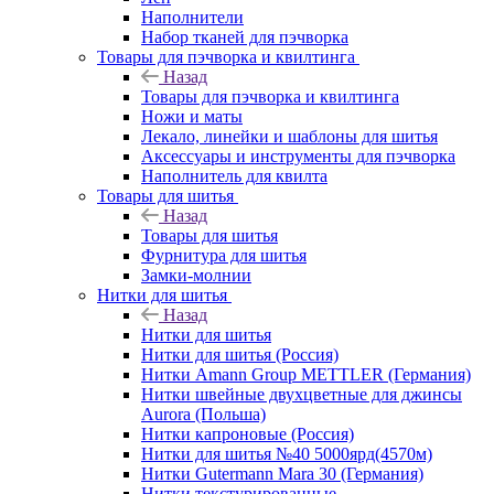
Наполнители
Набор тканей для пэчворка
Товары для пэчворка и квилтинга
Назад
Товары для пэчворка и квилтинга
Ножи и маты
Лекало, линейки и шаблоны для шитья
Аксессуары и инструменты для пэчворка
Наполнитель для квилта
Товары для шитья
Назад
Товары для шитья
Фурнитура для шитья
Замки-молнии
Нитки для шитья
Назад
Нитки для шитья
Нитки для шитья (Россия)
Нитки Amann Group METTLER (Германия)
Нитки швейные двухцветные для джинсы
Aurora (Польша)
Нитки капроновые (Россия)
Нитки для шитья №40 5000ярд(4570м)
Нитки Gutermann Mara 30 (Германия)
Нитки текстурированные