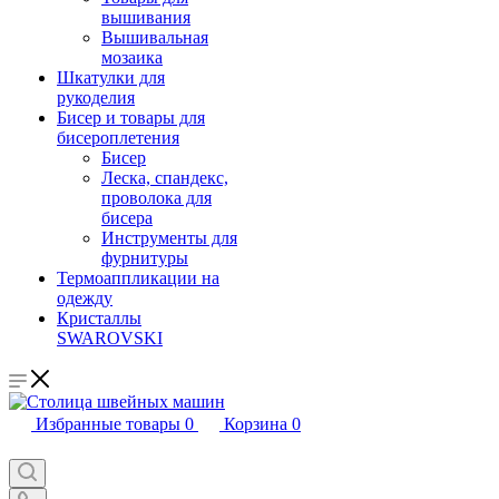
вышивания
Вышивальная
мозаика
Шкатулки для
рукоделия
Бисер и товары для
бисероплетения
Бисер
Леска, спандекс,
проволока для
бисера
Инструменты для
фурнитуры
Термоаппликации на
одежду
Кристаллы
SWAROVSKI
Избранные товары
0
Корзина
0