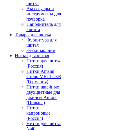
шитья
Аксессуары и
инструменты для
пэчворка
Наполнитель для
квилта
Товары для шитья
Фурнитура для
шитья
Замки-молнии
Нитки для шитья
Нитки для шитья
(Россия)
Нитки Amann
Group METTLER
(Германия)
Нитки швейные
двухцветные для
джинсы Aurora
(Польша)
Нитки
капроновые
(Россия)
Нитки для шитья
№40