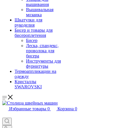
вышивания
Вышивальная
мозаика
Шкатулки для
рукоделия
Бисер и товары для
бисероплетения
Бисер
Леска, спандекс,
проволока для
бисера
Инструменты для
фурнитуры
Термоаппликации на
одежду
Кристаллы
SWAROVSKI
Избранные товары
0
Корзина
0