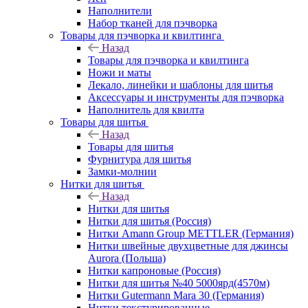
Наполнители
Набор тканей для пэчворка
Товары для пэчворка и квилтинга
Назад
Товары для пэчворка и квилтинга
Ножи и маты
Лекало, линейки и шаблоны для шитья
Аксессуары и инструменты для пэчворка
Наполнитель для квилта
Товары для шитья
Назад
Товары для шитья
Фурнитура для шитья
Замки-молнии
Нитки для шитья
Назад
Нитки для шитья
Нитки для шитья (Россия)
Нитки Amann Group METTLER (Германия)
Нитки швейные двухцветные для джинсы
Aurora (Польша)
Нитки капроновые (Россия)
Нитки для шитья №40 5000ярд(4570м)
Нитки Gutermann Mara 30 (Германия)
Нитки текстурированные