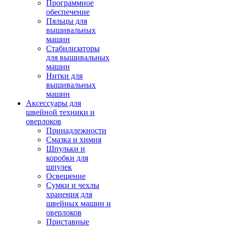
Программное
обеспечение
Пяльцы для
вышивальных
машин
Стабилизаторы
для вышивальных
машин
Нитки для
вышивальных
машин
Аксессуары для
швейной техники и
оверлоков
Принадлежности
Смазка и химия
Шпульки и
коробки для
шпулек
Освещение
Сумки и чехлы
хранения для
швейных машин и
оверлоков
Приставные