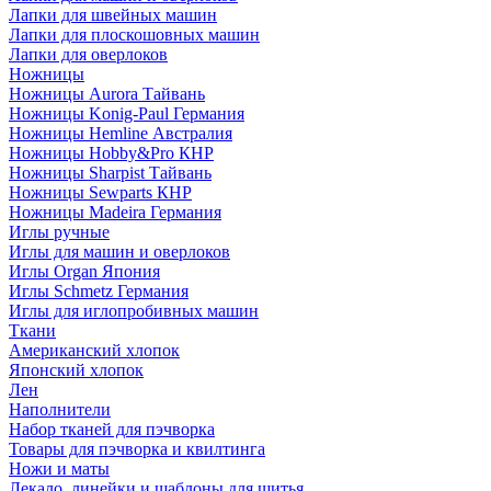
Лапки для швейных машин
Лапки для плоскошовных машин
Лапки для оверлоков
Ножницы
Ножницы Aurora Тайвань
Ножницы Konig-Paul Германия
Ножницы Hemline Австралия
Ножницы Hobby&Pro КНР
Ножницы Sharpist Тайвань
Ножницы Sewparts КНР
Ножницы Madeira Германия
Иглы ручные
Иглы для машин и оверлоков
Иглы Organ Япония
Иглы Schmetz Германия
Иглы для иглопробивных машин
Ткани
Американский хлопок
Японский хлопок
Лен
Наполнители
Набор тканей для пэчворка
Товары для пэчворка и квилтинга
Ножи и маты
Лекало, линейки и шаблоны для шитья