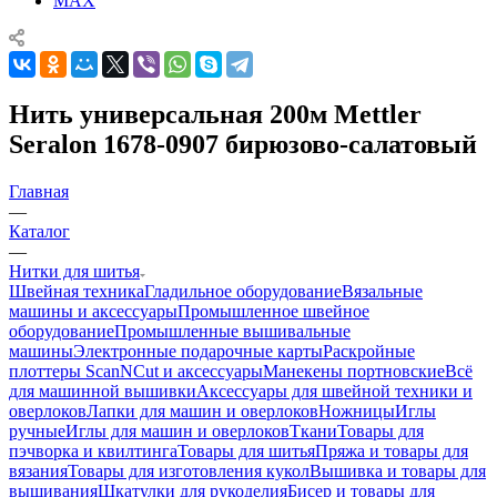
MAX
Нить универсальная 200м Mettler
Seralon 1678-0907 бирюзово-салатовый
Главная
—
Каталог
—
Нитки для шитья
Швейная техника
Гладильное оборудование
Вязальные
машины и аксессуары
Промышленное швейное
оборудование
Промышленные вышивальные
машины
Электронные подарочные карты
Раскройные
плоттеры ScanNCut и аксессуары
Манекены портновские
Всё
для машинной вышивки
Аксессуары для швейной техники и
оверлоков
Лапки для машин и оверлоков
Ножницы
Иглы
ручные
Иглы для машин и оверлоков
Ткани
Товары для
пэчворка и квилтинга
Товары для шитья
Пряжа и товары для
вязания
Товары для изготовления кукол
Вышивка и товары для
вышивания
Шкатулки для рукоделия
Бисер и товары для