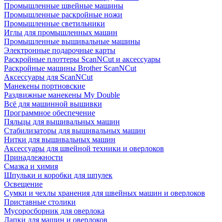
Промышленные швейные машины
Промышленные раскройные ножи
Промышленные светильники
Иглы для промышленных машин
Промышленные вышивальные машины
Электронные подарочные карты
Раскройные плоттеры ScanNCut и аксессуары
Раскройные машины Brother ScanNCut
Аксессуары для ScanNCut
Манекены портновские
Раздвижные манекены My Double
Всё для машинной вышивки
Программное обеспечение
Пяльцы для вышивальных машин
Стабилизаторы для вышивальных машин
Нитки для вышивальных машин
Аксессуары для швейной техники и оверлоков
Принадлежности
Смазка и химия
Шпульки и коробки для шпулек
Освещение
Сумки и чехлы хранения для швейных машин и оверлоков
Приставные столики
Мусоросборник для оверлока
Лапки для машин и оверлоков