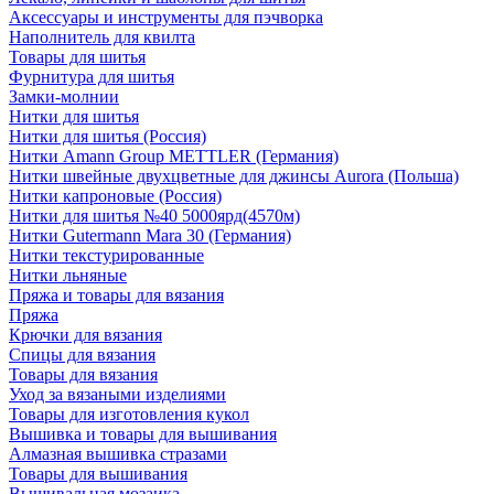
Аксессуары и инструменты для пэчворка
Наполнитель для квилта
Товары для шитья
Фурнитура для шитья
Замки-молнии
Нитки для шитья
Нитки для шитья (Россия)
Нитки Amann Group METTLER (Германия)
Нитки швейные двухцветные для джинсы Aurora (Польша)
Нитки капроновые (Россия)
Нитки для шитья №40 5000ярд(4570м)
Нитки Gutermann Mara 30 (Германия)
Нитки текстурированные
Нитки льняные
Пряжа и товары для вязания
Пряжа
Крючки для вязания
Спицы для вязания
Товары для вязания
Уход за вязаными изделиями
Товары для изготовления кукол
Вышивка и товары для вышивания
Алмазная вышивка стразами
Товары для вышивания
Вышивальная мозаика