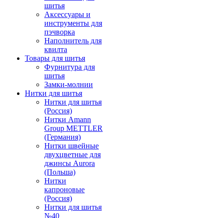
шитья
Аксессуары и
инструменты для
пэчворка
Наполнитель для
квилта
Товары для шитья
Фурнитура для
шитья
Замки-молнии
Нитки для шитья
Нитки для шитья
(Россия)
Нитки Amann
Group METTLER
(Германия)
Нитки швейные
двухцветные для
джинсы Aurora
(Польша)
Нитки
капроновые
(Россия)
Нитки для шитья
№40