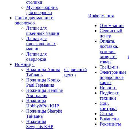
столики
Мусоросборник
для оверлока
Информация
Лапки для машин и
оверлоков
О компании
Лапки для
Сервисный
швейных машин
центр
Лапки для
Оплата,
плоскошовных
доставка,
машин
условия
Лапки для
возврата
оверлоков
товара
Ножницы
Трейд-ин
Ножницы Aurora
Сервисный
Электронные
Тайвань
центр
подарочные
Ножницы Konig-
карты
Paul Германия
Новости
Ножницы Hemline
Подборки
Австралия
техники
Ножницы
Соц.
Hobby&Pro КНР
контракт
Ножницы Sharpist
Статьи
Тайвань
Вакансии
Ножницы
Реквизиты
Sewparts КНР