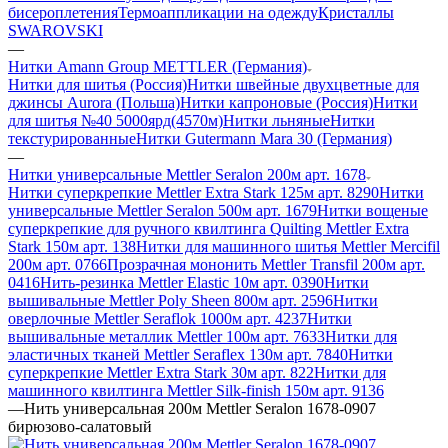
бисероплетения
Термоаппликации на одежду
Кристаллы
SWAROVSKI
—
Нитки Amann Group METTLER (Германия)
Нитки для шитья (Россия)
Нитки швейные двухцветные для
джинсы Aurora (Польша)
Нитки капроновые (Россия)
Нитки
для шитья №40 5000ярд(4570м)
Нитки льняные
Нитки
текстурированные
Нитки Gutermann Mara 30 (Германия)
—
Нитки универсальные Mettler Seralon 200м арт. 1678
Нитки суперкрепкие Mettler Extra Stark 125м арт. 8290
Нитки
универсальные Mettler Seralon 500м арт. 1679
Нитки вощеные
суперкрепкие для ручного квилтинга Quilting Mettler Extra
Stark 150м арт. 138
Нитки для машинного шитья Mettler Mercifil
200м арт. 0766
Прозрачная мононить Mettler Transfil 200м арт.
0416
Нить-резинка Mettler Elastic 10м арт. 0390
Нитки
вышивальные Mettler Poly Sheen 800м арт. 2596
Нитки
оверлочные Mettler Seraflok 1000м арт. 4237
Нитки
вышивальные металлик Mettler 100м арт. 7633
Нитки для
эластичных тканей Mettler Seraflex 130м арт. 7840
Нитки
суперкрепкие Mettler Extra Stark 30м арт. 822
Нитки для
машинного квилтинга Mettler Silk-finish 150м арт. 9136
—
Нить универсальная 200м Mettler Seralon 1678-0907
бирюзово-салатовый