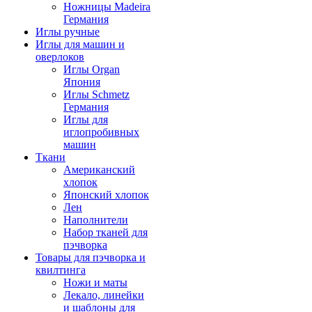
Ножницы Madeira
Германия
Иглы ручные
Иглы для машин и
оверлоков
Иглы Organ
Япония
Иглы Schmetz
Германия
Иглы для
иглопробивных
машин
Ткани
Американский
хлопок
Японский хлопок
Лен
Наполнители
Набор тканей для
пэчворка
Товары для пэчворка и
квилтинга
Ножи и маты
Лекало, линейки
и шаблоны для