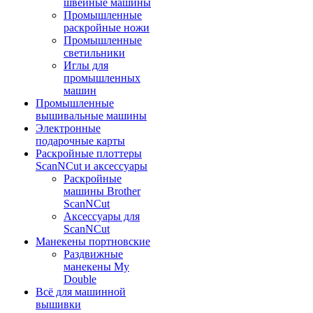
швейные машины
Промышленные
раскройные ножи
Промышленные
светильники
Иглы для
промышленных
машин
Промышленные
вышивальные машины
Электронные
подарочные карты
Раскройные плоттеры
ScanNCut и аксессуары
Раскройные
машины Brother
ScanNCut
Аксессуары для
ScanNCut
Манекены портновские
Раздвижные
манекены My
Double
Всё для машинной
вышивки