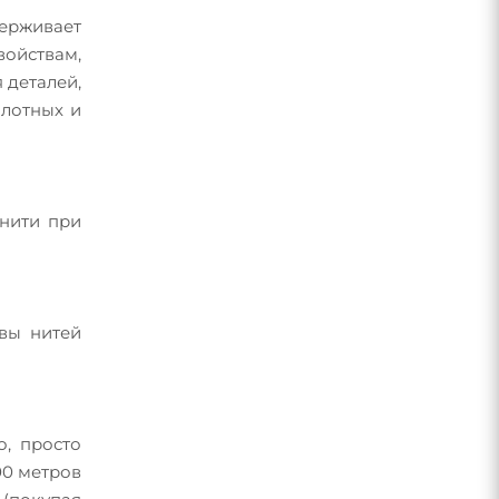
ерживает
войствам,
 деталей,
плотных и
 нити при
швы нитей
о, просто
00 метров