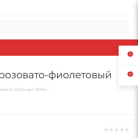
0
2 розовато-фиолетовый
0
—
eralon 200м арт. 1678