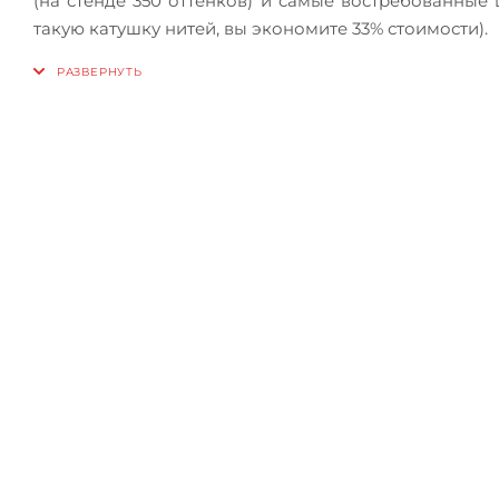
(на стенде 350 оттенков) и самые востребованные
такую катушку нитей, вы экономите 33% стоимости).
Зап
Приглашаем сра
прежде чем сде