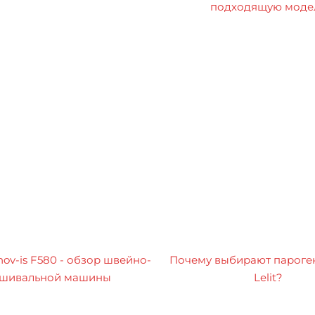
подходящую моде
nov-is F580 - обзор швейно-
Почему выбирают пароге
шивальной машины
Lelit?