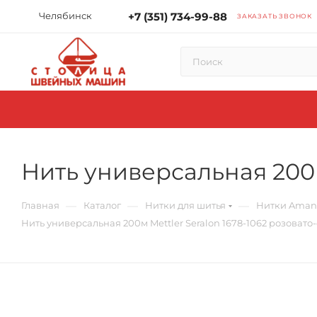
Челябинск
+7 (351) 734-99-88
ЗАКАЗАТЬ ЗВОНОК
Нить универсальная 200м
—
—
—
Главная
Каталог
Нитки для шитья
Нитки Amann
Нить универсальная 200м Mettler Seralon 1678-1062 розоват