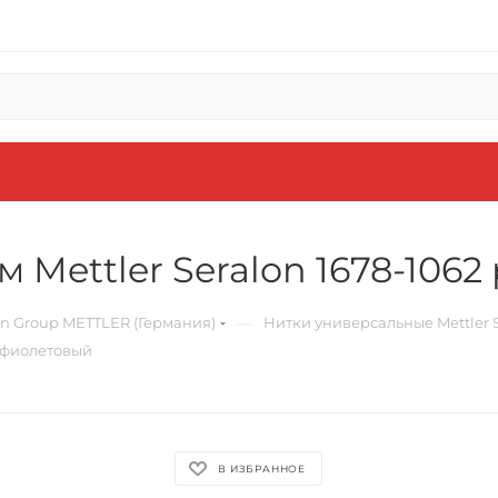
 Mettler Seralon 1678-106
—
 Group METTLER (Германия)
Нитки универсальные Mettler S
о-фиолетовый
В ИЗБРАННОЕ