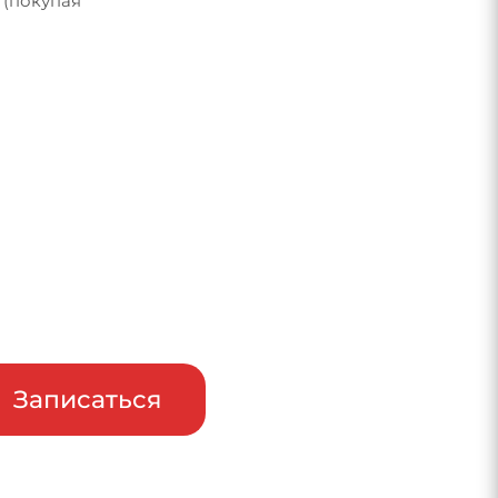
 (покупая
райв
Записаться