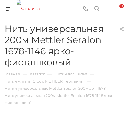
0
Нить универсальная
200м Mettler Seralon
1678-1146 ярко-
фисташковый
—
—
—
Главная
Каталог
Нитки для шитья
—
Нитки Amann Group METTLER (Германия)
—
Нитки универсальные Mettler Seralon 200м арт. 1678
Нить универсальная 200м Mettler Seralon 1678-1146 ярко-
фисташковый