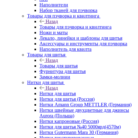
Наполнители
Набор тканей для пэчворка
Товары для пэчворка и квилтинга
Назад
Товары для пэчворка и квилтинга
Ножи и маты
Лекало, линейки и шаблоны для шитья
Аксессуары и инструменты для пэчворка
Наполнитель для квилта
Товары для шитья
Назад
Товары для шитья
Фурнитура для шитья
Замки-молнии
Нитки для шитья
Назад
Нитки для шитья
Нитки для шитья (Россия)
Нитки Amann Group METTLER (Германия)
Нитки швейные двухцветные для джинсы
Aurora (Польша)
Нитки капроновые (Россия)
Нитки для шитья №40 5000ярд(4570м)
Нитки Gutermann Mara 30 (Германия)
Нитки текстурированные