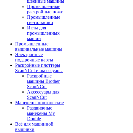
швейные машины
Промышленные
раскройные ножи
Промышленные
светильники
Иглы для
промышленных
машин
Промышленные
вышивальные машины
Электронные
подарочные карты
Раскройные плоттеры
ScanNCut и аксессуары
Раскройные
машины Brother
ScanNCut
Аксессуары для
ScanNCut
Манекены портновские
Раздвижные
манекены My
Double
Всё для машинной
вышивки