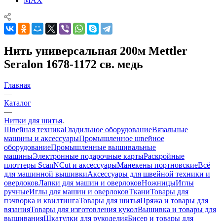
MAX
Нить универсальная 200м Mettler
Seralon 1678-1172 св. медь
Главная
—
Каталог
—
Нитки для шитья
Швейная техника
Гладильное оборудование
Вязальные
машины и аксессуары
Промышленное швейное
оборудование
Промышленные вышивальные
машины
Электронные подарочные карты
Раскройные
плоттеры ScanNCut и аксессуары
Манекены портновские
Всё
для машинной вышивки
Аксессуары для швейной техники и
оверлоков
Лапки для машин и оверлоков
Ножницы
Иглы
ручные
Иглы для машин и оверлоков
Ткани
Товары для
пэчворка и квилтинга
Товары для шитья
Пряжа и товары для
вязания
Товары для изготовления кукол
Вышивка и товары для
вышивания
Шкатулки для рукоделия
Бисер и товары для