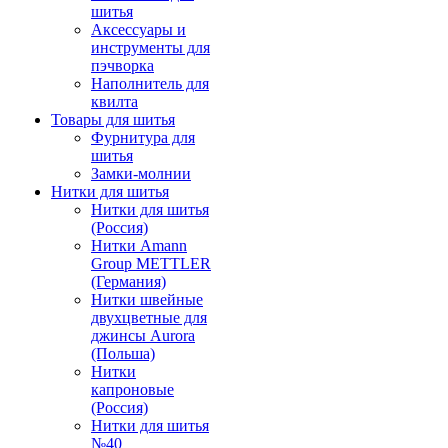
шитья
Аксессуары и
инструменты для
пэчворка
Наполнитель для
квилта
Товары для шитья
Фурнитура для
шитья
Замки-молнии
Нитки для шитья
Нитки для шитья
(Россия)
Нитки Amann
Group METTLER
(Германия)
Нитки швейные
двухцветные для
джинсы Aurora
(Польша)
Нитки
капроновые
(Россия)
Нитки для шитья
№40