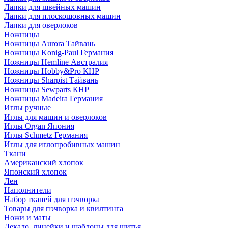
Лапки для швейных машин
Лапки для плоскошовных машин
Лапки для оверлоков
Ножницы
Ножницы Aurora Тайвань
Ножницы Konig-Paul Германия
Ножницы Hemline Австралия
Ножницы Hobby&Pro КНР
Ножницы Sharpist Тайвань
Ножницы Sewparts КНР
Ножницы Madeira Германия
Иглы ручные
Иглы для машин и оверлоков
Иглы Organ Япония
Иглы Schmetz Германия
Иглы для иглопробивных машин
Ткани
Американский хлопок
Японский хлопок
Лен
Наполнители
Набор тканей для пэчворка
Товары для пэчворка и квилтинга
Ножи и маты
Лекало, линейки и шаблоны для шитья