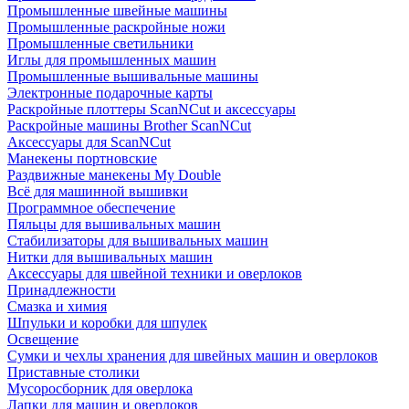
Промышленные швейные машины
Промышленные раскройные ножи
Промышленные светильники
Иглы для промышленных машин
Промышленные вышивальные машины
Электронные подарочные карты
Раскройные плоттеры ScanNCut и аксессуары
Раскройные машины Brother ScanNCut
Аксессуары для ScanNCut
Манекены портновские
Раздвижные манекены My Double
Всё для машинной вышивки
Программное обеспечение
Пяльцы для вышивальных машин
Стабилизаторы для вышивальных машин
Нитки для вышивальных машин
Аксессуары для швейной техники и оверлоков
Принадлежности
Смазка и химия
Шпульки и коробки для шпулек
Освещение
Сумки и чехлы хранения для швейных машин и оверлоков
Приставные столики
Мусоросборник для оверлока
Лапки для машин и оверлоков