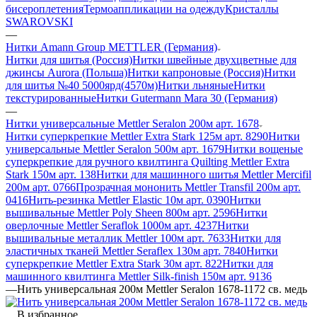
бисероплетения
Термоаппликации на одежду
Кристаллы
SWAROVSKI
—
Нитки Amann Group METTLER (Германия)
Нитки для шитья (Россия)
Нитки швейные двухцветные для
джинсы Aurora (Польша)
Нитки капроновые (Россия)
Нитки
для шитья №40 5000ярд(4570м)
Нитки льняные
Нитки
текстурированные
Нитки Gutermann Mara 30 (Германия)
—
Нитки универсальные Mettler Seralon 200м арт. 1678
Нитки суперкрепкие Mettler Extra Stark 125м арт. 8290
Нитки
универсальные Mettler Seralon 500м арт. 1679
Нитки вощеные
суперкрепкие для ручного квилтинга Quilting Mettler Extra
Stark 150м арт. 138
Нитки для машинного шитья Mettler Mercifil
200м арт. 0766
Прозрачная мононить Mettler Transfil 200м арт.
0416
Нить-резинка Mettler Elastic 10м арт. 0390
Нитки
вышивальные Mettler Poly Sheen 800м арт. 2596
Нитки
оверлочные Mettler Seraflok 1000м арт. 4237
Нитки
вышивальные металлик Mettler 100м арт. 7633
Нитки для
эластичных тканей Mettler Seraflex 130м арт. 7840
Нитки
суперкрепкие Mettler Extra Stark 30м арт. 822
Нитки для
машинного квилтинга Mettler Silk-finish 150м арт. 9136
—
Нить универсальная 200м Mettler Seralon 1678-1172 св. медь
В избранное