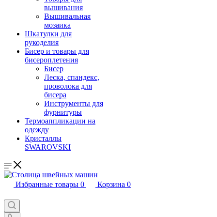
вышивания
Вышивальная
мозаика
Шкатулки для
рукоделия
Бисер и товары для
бисероплетения
Бисер
Леска, спандекс,
проволока для
бисера
Инструменты для
фурнитуры
Термоаппликации на
одежду
Кристаллы
SWAROVSKI
Избранные товары
0
Корзина
0