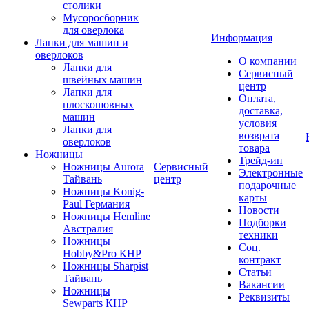
столики
Мусоросборник
для оверлока
Информация
Лапки для машин и
оверлоков
О компании
Лапки для
Сервисный
швейных машин
центр
Лапки для
Оплата,
плоскошовных
доставка,
машин
условия
Лапки для
возврата
оверлоков
товара
Ножницы
Трейд-ин
Ножницы Aurora
Сервисный
Электронные
Тайвань
центр
подарочные
Ножницы Konig-
карты
Paul Германия
Новости
Ножницы Hemline
Подборки
Австралия
техники
Ножницы
Соц.
Hobby&Pro КНР
контракт
Ножницы Sharpist
Статьи
Тайвань
Вакансии
Ножницы
Реквизиты
Sewparts КНР