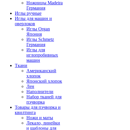
Ножницы Madeira
Германия
Иглы ручные
Иглы для машин и
оверлоков
Иглы Organ
Япония
Иглы Schmetz
Германия
Иглы для
иглопробивных
машин
Ткани
Американский
хлопок
Японский хлопок
Лен
Наполнители
Набор тканей для
пэчворка
Товары для пэчворка и
квилтинга
Ножи и маты
Лекало, линейки
и шаблоны для