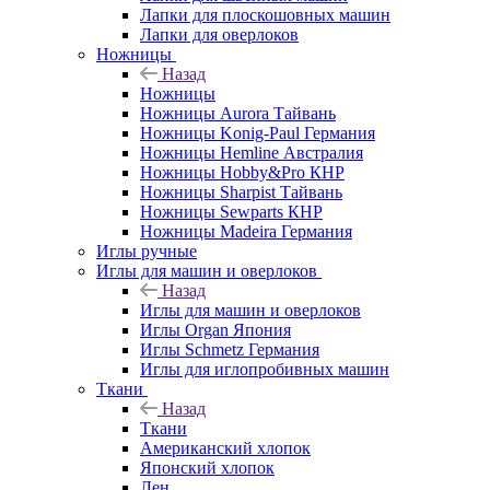
Лапки для плоскошовных машин
Лапки для оверлоков
Ножницы
Назад
Ножницы
Ножницы Aurora Тайвань
Ножницы Konig-Paul Германия
Ножницы Hemline Австралия
Ножницы Hobby&Pro КНР
Ножницы Sharpist Тайвань
Ножницы Sewparts КНР
Ножницы Madeira Германия
Иглы ручные
Иглы для машин и оверлоков
Назад
Иглы для машин и оверлоков
Иглы Organ Япония
Иглы Schmetz Германия
Иглы для иглопробивных машин
Ткани
Назад
Ткани
Американский хлопок
Японский хлопок
Лен