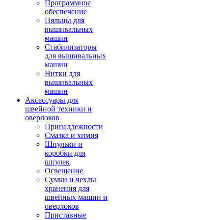
Программное
обеспечение
Пяльцы для
вышивальных
машин
Стабилизаторы
для вышивальных
машин
Нитки для
вышивальных
машин
Аксессуары для
швейной техники и
оверлоков
Принадлежности
Смазка и химия
Шпульки и
коробки для
шпулек
Освещение
Сумки и чехлы
хранения для
швейных машин и
оверлоков
Приставные