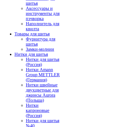
шитья
Аксессуары и
инструменты для
пэчворка
Наполнитель для
квилта
Товары для шитья
Фурнитура для
шитья
Замки-молнии
Нитки для шитья
Нитки для шитья
(Россия)
Нитки Amann
Group METTLER
(Германия)
Нитки швейные
двухцветные для
джинсы Aurora
(Польша)
Нитки
капроновые
(Россия)
Нитки для шитья
№40