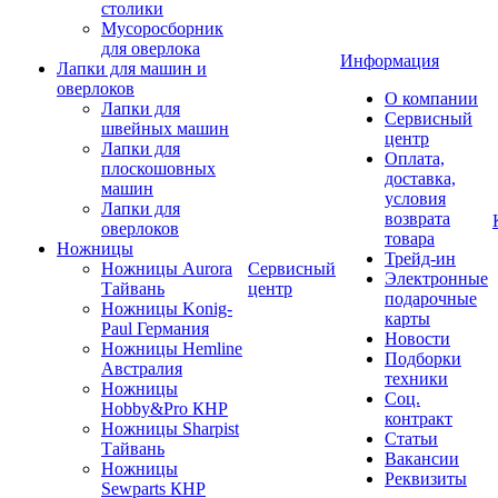
столики
Мусоросборник
для оверлока
Информация
Лапки для машин и
оверлоков
О компании
Лапки для
Сервисный
швейных машин
центр
Лапки для
Оплата,
плоскошовных
доставка,
машин
условия
Лапки для
возврата
оверлоков
товара
Ножницы
Трейд-ин
Ножницы Aurora
Сервисный
Электронные
Тайвань
центр
подарочные
Ножницы Konig-
карты
Paul Германия
Новости
Ножницы Hemline
Подборки
Австралия
техники
Ножницы
Соц.
Hobby&Pro КНР
контракт
Ножницы Sharpist
Статьи
Тайвань
Вакансии
Ножницы
Реквизиты
Sewparts КНР