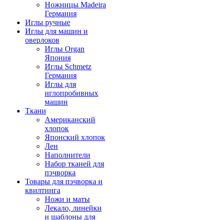
Ножницы Madeira
Германия
Иглы ручные
Иглы для машин и
оверлоков
Иглы Organ
Япония
Иглы Schmetz
Германия
Иглы для
иглопробивных
машин
Ткани
Американский
хлопок
Японский хлопок
Лен
Наполнители
Набор тканей для
пэчворка
Товары для пэчворка и
квилтинга
Ножи и маты
Лекало, линейки
и шаблоны для