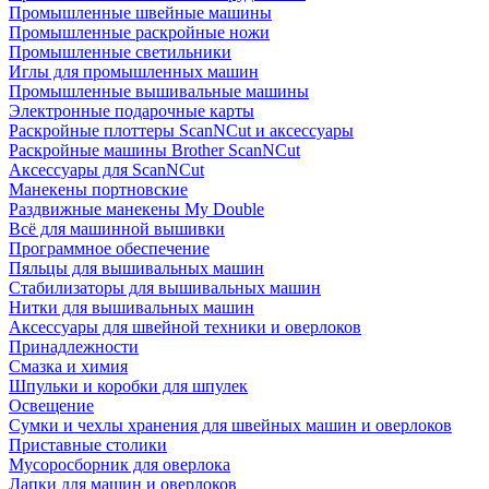
Промышленные швейные машины
Промышленные раскройные ножи
Промышленные светильники
Иглы для промышленных машин
Промышленные вышивальные машины
Электронные подарочные карты
Раскройные плоттеры ScanNCut и аксессуары
Раскройные машины Brother ScanNCut
Аксессуары для ScanNCut
Манекены портновские
Раздвижные манекены My Double
Всё для машинной вышивки
Программное обеспечение
Пяльцы для вышивальных машин
Стабилизаторы для вышивальных машин
Нитки для вышивальных машин
Аксессуары для швейной техники и оверлоков
Принадлежности
Смазка и химия
Шпульки и коробки для шпулек
Освещение
Сумки и чехлы хранения для швейных машин и оверлоков
Приставные столики
Мусоросборник для оверлока
Лапки для машин и оверлоков