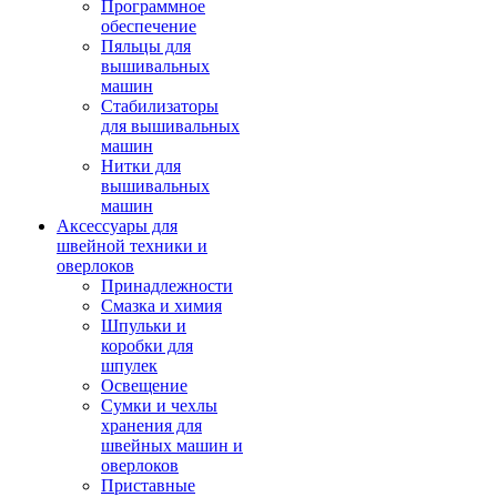
Программное
обеспечение
Пяльцы для
вышивальных
машин
Стабилизаторы
для вышивальных
машин
Нитки для
вышивальных
машин
Аксессуары для
швейной техники и
оверлоков
Принадлежности
Смазка и химия
Шпульки и
коробки для
шпулек
Освещение
Сумки и чехлы
хранения для
швейных машин и
оверлоков
Приставные