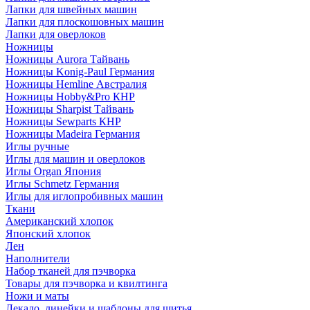
Лапки для швейных машин
Лапки для плоскошовных машин
Лапки для оверлоков
Ножницы
Ножницы Aurora Тайвань
Ножницы Konig-Paul Германия
Ножницы Hemline Австралия
Ножницы Hobby&Pro КНР
Ножницы Sharpist Тайвань
Ножницы Sewparts КНР
Ножницы Madeira Германия
Иглы ручные
Иглы для машин и оверлоков
Иглы Organ Япония
Иглы Schmetz Германия
Иглы для иглопробивных машин
Ткани
Американский хлопок
Японский хлопок
Лен
Наполнители
Набор тканей для пэчворка
Товары для пэчворка и квилтинга
Ножи и маты
Лекало, линейки и шаблоны для шитья