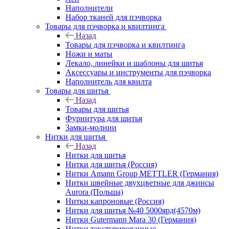
Наполнители
Набор тканей для пэчворка
Товары для пэчворка и квилтинга
Назад
Товары для пэчворка и квилтинга
Ножи и маты
Лекало, линейки и шаблоны для шитья
Аксессуары и инструменты для пэчворка
Наполнитель для квилта
Товары для шитья
Назад
Товары для шитья
Фурнитура для шитья
Замки-молнии
Нитки для шитья
Назад
Нитки для шитья
Нитки для шитья (Россия)
Нитки Amann Group METTLER (Германия)
Нитки швейные двухцветные для джинсы
Aurora (Польша)
Нитки капроновые (Россия)
Нитки для шитья №40 5000ярд(4570м)
Нитки Gutermann Mara 30 (Германия)
Нитки текстурированные