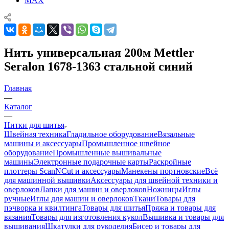
MAX
Нить универсальная 200м Mettler
Seralon 1678-1363 стальной синий
Главная
—
Каталог
—
Нитки для шитья
Швейная техника
Гладильное оборудование
Вязальные
машины и аксессуары
Промышленное швейное
оборудование
Промышленные вышивальные
машины
Электронные подарочные карты
Раскройные
плоттеры ScanNCut и аксессуары
Манекены портновские
Всё
для машинной вышивки
Аксессуары для швейной техники и
оверлоков
Лапки для машин и оверлоков
Ножницы
Иглы
ручные
Иглы для машин и оверлоков
Ткани
Товары для
пэчворка и квилтинга
Товары для шитья
Пряжа и товары для
вязания
Товары для изготовления кукол
Вышивка и товары для
вышивания
Шкатулки для рукоделия
Бисер и товары для