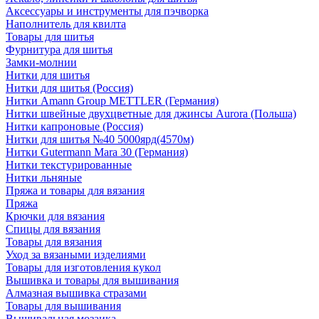
Аксессуары и инструменты для пэчворка
Наполнитель для квилта
Товары для шитья
Фурнитура для шитья
Замки-молнии
Нитки для шитья
Нитки для шитья (Россия)
Нитки Amann Group METTLER (Германия)
Нитки швейные двухцветные для джинсы Aurora (Польша)
Нитки капроновые (Россия)
Нитки для шитья №40 5000ярд(4570м)
Нитки Gutermann Mara 30 (Германия)
Нитки текстурированные
Нитки льняные
Пряжа и товары для вязания
Пряжа
Крючки для вязания
Спицы для вязания
Товары для вязания
Уход за вязаными изделиями
Товары для изготовления кукол
Вышивка и товары для вышивания
Алмазная вышивка стразами
Товары для вышивания
Вышивальная мозаика