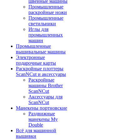
швейные машины
Промышленные
раскройные ножи
Промышленные
светильники
Иглы для
промышленных
машин
Промышленные
вышивальные машины
Электронные
подарочные карты
Раскройные плоттеры
ScanNCut и аксессуары
Раскройные
машины Brother
ScanNCut
Аксессуары для
ScanNCut
Манекены портновские
Раздвижные
манекены My
Double
Всё для машинной
вышивки