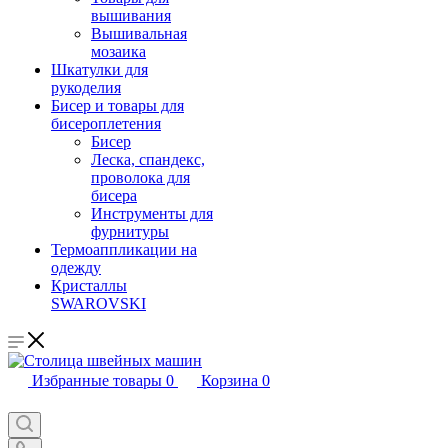
вышивания
Вышивальная
мозаика
Шкатулки для
рукоделия
Бисер и товары для
бисероплетения
Бисер
Леска, спандекс,
проволока для
бисера
Инструменты для
фурнитуры
Термоаппликации на
одежду
Кристаллы
SWAROVSKI
Избранные товары
0
Корзина
0