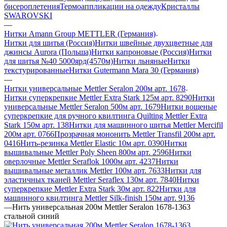
бисероплетения
Термоаппликации на одежду
Кристаллы
SWAROVSKI
—
Нитки Amann Group METTLER (Германия)
Нитки для шитья (Россия)
Нитки швейные двухцветные для
джинсы Aurora (Польша)
Нитки капроновые (Россия)
Нитки
для шитья №40 5000ярд(4570м)
Нитки льняные
Нитки
текстурированные
Нитки Gutermann Mara 30 (Германия)
—
Нитки универсальные Mettler Seralon 200м арт. 1678
Нитки суперкрепкие Mettler Extra Stark 125м арт. 8290
Нитки
универсальные Mettler Seralon 500м арт. 1679
Нитки вощеные
суперкрепкие для ручного квилтинга Quilting Mettler Extra
Stark 150м арт. 138
Нитки для машинного шитья Mettler Mercifil
200м арт. 0766
Прозрачная мононить Mettler Transfil 200м арт.
0416
Нить-резинка Mettler Elastic 10м арт. 0390
Нитки
вышивальные Mettler Poly Sheen 800м арт. 2596
Нитки
оверлочные Mettler Seraflok 1000м арт. 4237
Нитки
вышивальные металлик Mettler 100м арт. 7633
Нитки для
эластичных тканей Mettler Seraflex 130м арт. 7840
Нитки
суперкрепкие Mettler Extra Stark 30м арт. 822
Нитки для
машинного квилтинга Mettler Silk-finish 150м арт. 9136
—
Нить универсальная 200м Mettler Seralon 1678-1363
стальной синий