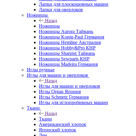
Лапки для плоскошовных машин
Лапки для оверлоков
Ножницы
Назад
Ножницы
Ножницы Aurora Тайвань
Ножницы Konig-Paul Германия
Ножницы Hemline Австралия
Ножницы Hobby&Pro КНР
Ножницы Sharpist Тайвань
Ножницы Sewparts КНР
Ножницы Madeira Германия
Иглы ручные
Иглы для машин и оверлоков
Назад
Иглы для машин и оверлоков
Иглы Organ Япония
Иглы Schmetz Германия
Иглы для иглопробивных машин
Ткани
Назад
Ткани
Американский хлопок
Японский хлопок
Лен