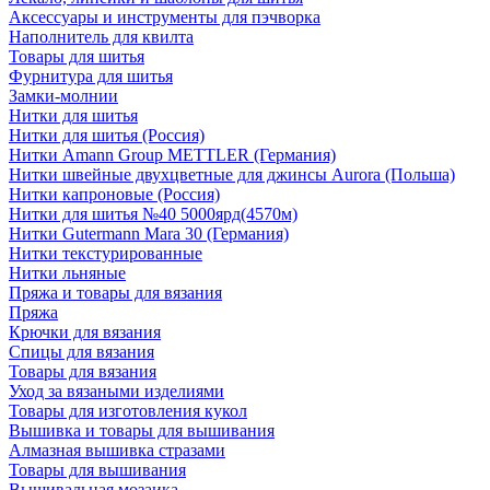
Аксессуары и инструменты для пэчворка
Наполнитель для квилта
Товары для шитья
Фурнитура для шитья
Замки-молнии
Нитки для шитья
Нитки для шитья (Россия)
Нитки Amann Group METTLER (Германия)
Нитки швейные двухцветные для джинсы Aurora (Польша)
Нитки капроновые (Россия)
Нитки для шитья №40 5000ярд(4570м)
Нитки Gutermann Mara 30 (Германия)
Нитки текстурированные
Нитки льняные
Пряжа и товары для вязания
Пряжа
Крючки для вязания
Спицы для вязания
Товары для вязания
Уход за вязаными изделиями
Товары для изготовления кукол
Вышивка и товары для вышивания
Алмазная вышивка стразами
Товары для вышивания
Вышивальная мозаика