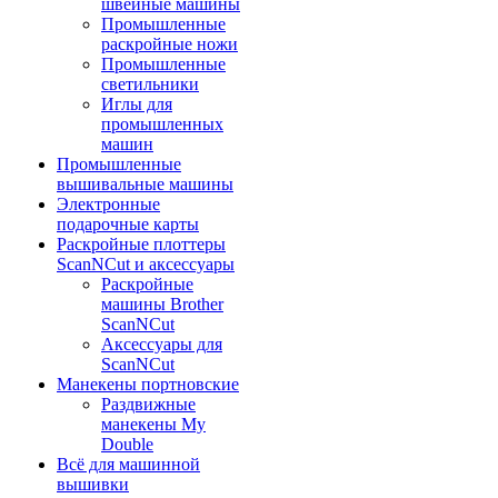
швейные машины
Промышленные
раскройные ножи
Промышленные
светильники
Иглы для
промышленных
машин
Промышленные
вышивальные машины
Электронные
подарочные карты
Раскройные плоттеры
ScanNCut и аксессуары
Раскройные
машины Brother
ScanNCut
Аксессуары для
ScanNCut
Манекены портновские
Раздвижные
манекены My
Double
Всё для машинной
вышивки