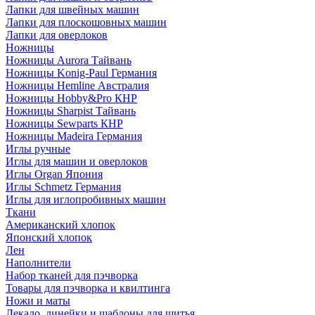
Лапки для швейных машин
Лапки для плоскошовных машин
Лапки для оверлоков
Ножницы
Ножницы Aurora Тайвань
Ножницы Konig-Paul Германия
Ножницы Hemline Австралия
Ножницы Hobby&Pro КНР
Ножницы Sharpist Тайвань
Ножницы Sewparts КНР
Ножницы Madeira Германия
Иглы ручные
Иглы для машин и оверлоков
Иглы Organ Япония
Иглы Schmetz Германия
Иглы для иглопробивных машин
Ткани
Американский хлопок
Японский хлопок
Лен
Наполнители
Набор тканей для пэчворка
Товары для пэчворка и квилтинга
Ножи и маты
Лекало, линейки и шаблоны для шитья