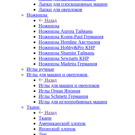
Лапки для плоскошовных машин
Лапки для оверлоков
Ножницы
Назад
Ножницы
Ножницы Aurora Тайвань
Ножницы Konig-Paul Германия
Ножницы Hemline Австралия
Ножницы Hobby&Pro КНР
Ножницы Sharpist Тайвань
Ножницы Sewparts КНР
Ножницы Madeira Германия
Иглы ручные
Иглы для машин и оверлоков
Назад
Иглы для машин и оверлоков
Иглы Organ Япония
Иглы Schmetz Германия
Иглы для иглопробивных машин
Ткани
Назад
Ткани
Американский хлопок
Японский хлопок
Лен