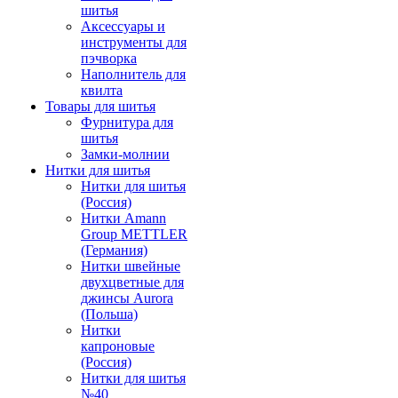
шитья
Аксессуары и
инструменты для
пэчворка
Наполнитель для
квилта
Товары для шитья
Фурнитура для
шитья
Замки-молнии
Нитки для шитья
Нитки для шитья
(Россия)
Нитки Amann
Group METTLER
(Германия)
Нитки швейные
двухцветные для
джинсы Aurora
(Польша)
Нитки
капроновые
(Россия)
Нитки для шитья
№40