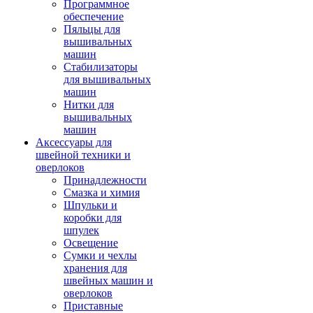
Программное
обеспечение
Пяльцы для
вышивальных
машин
Стабилизаторы
для вышивальных
машин
Нитки для
вышивальных
машин
Аксессуары для
швейной техники и
оверлоков
Принадлежности
Смазка и химия
Шпульки и
коробки для
шпулек
Освещение
Сумки и чехлы
хранения для
швейных машин и
оверлоков
Приставные