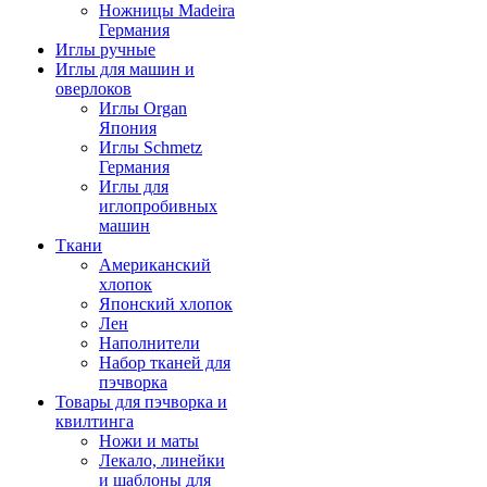
Ножницы Madeira
Германия
Иглы ручные
Иглы для машин и
оверлоков
Иглы Organ
Япония
Иглы Schmetz
Германия
Иглы для
иглопробивных
машин
Ткани
Американский
хлопок
Японский хлопок
Лен
Наполнители
Набор тканей для
пэчворка
Товары для пэчворка и
квилтинга
Ножи и маты
Лекало, линейки
и шаблоны для