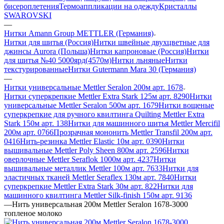
бисероплетения
Термоаппликации на одежду
Кристаллы
SWAROVSKI
—
Нитки Amann Group METTLER (Германия)
Нитки для шитья (Россия)
Нитки швейные двухцветные для
джинсы Aurora (Польша)
Нитки капроновые (Россия)
Нитки
для шитья №40 5000ярд(4570м)
Нитки льняные
Нитки
текстурированные
Нитки Gutermann Mara 30 (Германия)
—
Нитки универсальные Mettler Seralon 200м арт. 1678
Нитки суперкрепкие Mettler Extra Stark 125м арт. 8290
Нитки
универсальные Mettler Seralon 500м арт. 1679
Нитки вощеные
суперкрепкие для ручного квилтинга Quilting Mettler Extra
Stark 150м арт. 138
Нитки для машинного шитья Mettler Mercifil
200м арт. 0766
Прозрачная мононить Mettler Transfil 200м арт.
0416
Нить-резинка Mettler Elastic 10м арт. 0390
Нитки
вышивальные Mettler Poly Sheen 800м арт. 2596
Нитки
оверлочные Mettler Seraflok 1000м арт. 4237
Нитки
вышивальные металлик Mettler 100м арт. 7633
Нитки для
эластичных тканей Mettler Seraflex 130м арт. 7840
Нитки
суперкрепкие Mettler Extra Stark 30м арт. 822
Нитки для
машинного квилтинга Mettler Silk-finish 150м арт. 9136
—
Нить универсальная 200м Mettler Seralon 1678-3000
топленое молоко