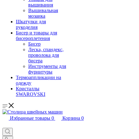
вышивания
Вышивальная
мозаика
Шкатулки для
рукоделия
Бисер и товары для
бисероплетения
Бисер
Леска, спандекс,
проволока для
бисера
Инструменты для
фурнитуры
Термоаппликации на
одежду
Кристаллы
SWAROVSKI
Избранные товары
0
Корзина
0