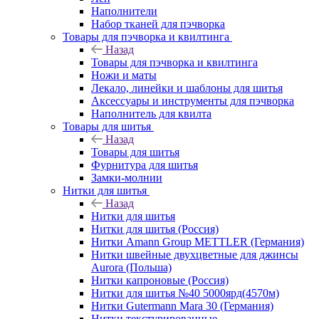
Наполнители
Набор тканей для пэчворка
Товары для пэчворка и квилтинга
Назад
Товары для пэчворка и квилтинга
Ножи и маты
Лекало, линейки и шаблоны для шитья
Аксессуары и инструменты для пэчворка
Наполнитель для квилта
Товары для шитья
Назад
Товары для шитья
Фурнитура для шитья
Замки-молнии
Нитки для шитья
Назад
Нитки для шитья
Нитки для шитья (Россия)
Нитки Amann Group METTLER (Германия)
Нитки швейные двухцветные для джинсы
Aurora (Польша)
Нитки капроновые (Россия)
Нитки для шитья №40 5000ярд(4570м)
Нитки Gutermann Mara 30 (Германия)
Нитки текстурированные