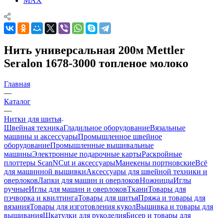
MAX
Нить универсальная 200м Mettler
Seralon 1678-3000 топленое молоко
Главная
—
Каталог
—
Нитки для шитья
Швейная техника
Гладильное оборудование
Вязальные
машины и аксессуары
Промышленное швейное
оборудование
Промышленные вышивальные
машины
Электронные подарочные карты
Раскройные
плоттеры ScanNCut и аксессуары
Манекены портновские
Всё
для машинной вышивки
Аксессуары для швейной техники и
оверлоков
Лапки для машин и оверлоков
Ножницы
Иглы
ручные
Иглы для машин и оверлоков
Ткани
Товары для
пэчворка и квилтинга
Товары для шитья
Пряжа и товары для
вязания
Товары для изготовления кукол
Вышивка и товары для
вышивания
Шкатулки для рукоделия
Бисер и товары для