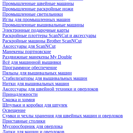
Промышленные швейные машины
Промышленные раскройные ножи
Промышленные светильники
Иглы для промышленных машин
Промышленные вышивальные машины
Электронные подарочные карты
Раскройные плоттеры ScanNCut и аксессуары
Раскройные машины Brother ScanNCut
Аксессуары для ScanNCut
Манекены портновские
Раздвижные манекены My Double
Всё для машинной вышивки
Программное обеспечение
Пяльцы для вышивальных машин
Стабилизаторы для вышивальных машин
Нитки для вышивальных машин
Аксессуары для швейной техники и оверлоков
Принадлежности
Смазка и химия
Шпульки и коробки для шпулек
Освещение
Сумки и чехлы хранения для швейных машин и оверлоков
Приставные столики
Мусоросборник для оверлока
Лапки для машин и оверлоков