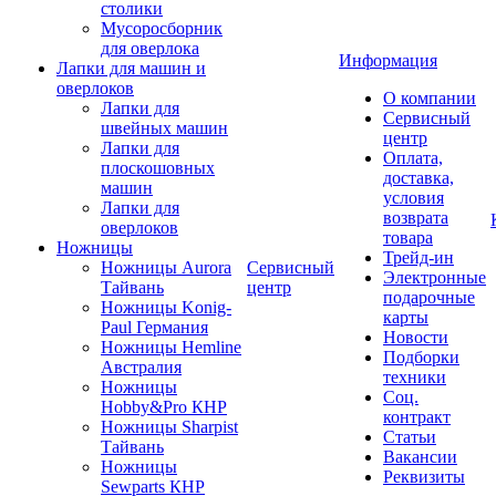
столики
Мусоросборник
для оверлока
Информация
Лапки для машин и
оверлоков
О компании
Лапки для
Сервисный
швейных машин
центр
Лапки для
Оплата,
плоскошовных
доставка,
машин
условия
Лапки для
возврата
оверлоков
товара
Ножницы
Трейд-ин
Ножницы Aurora
Сервисный
Электронные
Тайвань
центр
подарочные
Ножницы Konig-
карты
Paul Германия
Новости
Ножницы Hemline
Подборки
Австралия
техники
Ножницы
Соц.
Hobby&Pro КНР
контракт
Ножницы Sharpist
Статьи
Тайвань
Вакансии
Ножницы
Реквизиты
Sewparts КНР