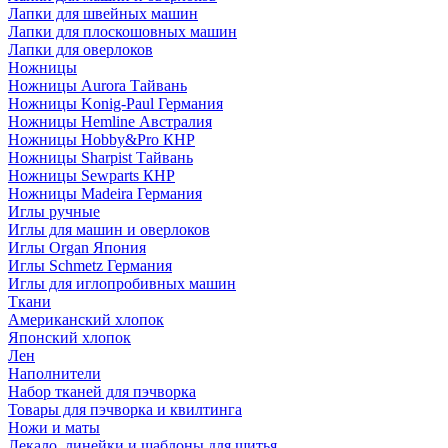
Лапки для швейных машин
Лапки для плоскошовных машин
Лапки для оверлоков
Ножницы
Ножницы Aurora Тайвань
Ножницы Konig-Paul Германия
Ножницы Hemline Австралия
Ножницы Hobby&Pro КНР
Ножницы Sharpist Тайвань
Ножницы Sewparts КНР
Ножницы Madeira Германия
Иглы ручные
Иглы для машин и оверлоков
Иглы Organ Япония
Иглы Schmetz Германия
Иглы для иглопробивных машин
Ткани
Американский хлопок
Японский хлопок
Лен
Наполнители
Набор тканей для пэчворка
Товары для пэчворка и квилтинга
Ножи и маты
Лекало, линейки и шаблоны для шитья