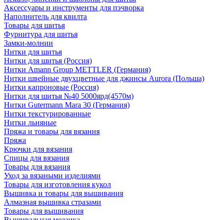
Аксессуары и инструменты для пэчворка
Наполнитель для квилта
Товары для шитья
Фурнитура для шитья
Замки-молнии
Нитки для шитья
Нитки для шитья (Россия)
Нитки Amann Group METTLER (Германия)
Нитки швейные двухцветные для джинсы Aurora (Польша)
Нитки капроновые (Россия)
Нитки для шитья №40 5000ярд(4570м)
Нитки Gutermann Mara 30 (Германия)
Нитки текстурированные
Нитки льняные
Пряжа и товары для вязания
Пряжа
Крючки для вязания
Спицы для вязания
Товары для вязания
Уход за вязаными изделиями
Товары для изготовления кукол
Вышивка и товары для вышивания
Алмазная вышивка стразами
Товары для вышивания
Вышивальная мозаика