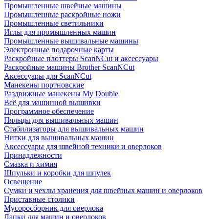
Промышленные швейные машины
Промышленные раскройные ножи
Промышленные светильники
Иглы для промышленных машин
Промышленные вышивальные машины
Электронные подарочные карты
Раскройные плоттеры ScanNCut и аксессуары
Раскройные машины Brother ScanNCut
Аксессуары для ScanNCut
Манекены портновские
Раздвижные манекены My Double
Всё для машинной вышивки
Программное обеспечение
Пяльцы для вышивальных машин
Стабилизаторы для вышивальных машин
Нитки для вышивальных машин
Аксессуары для швейной техники и оверлоков
Принадлежности
Смазка и химия
Шпульки и коробки для шпулек
Освещение
Сумки и чехлы хранения для швейных машин и оверлоков
Приставные столики
Мусоросборник для оверлока
Лапки для машин и оверлоков