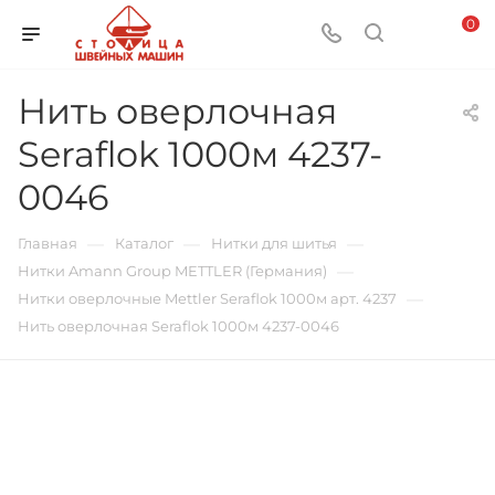
0
Нить оверлочная
Seraflok 1000м 4237-
0046
—
—
—
Главная
Каталог
Нитки для шитья
—
Нитки Amann Group METTLER (Германия)
—
Нитки оверлочные Mettler Seraflok 1000м арт. 4237
Нить оверлочная Seraflok 1000м 4237-0046