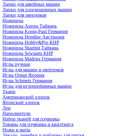
Лапки для швейных машин
Лапки для плоскошовных машин
Лапки для оверлоков
Ножницы
Ножницы Aurora Тайвань
Ножницы Konig-Paul Германия
Ножницы Hemline Австралия
Ножницы Hobby&Pro КНР
Ножницы Sharpist Тайвань
Ножницы Sewparts КНР
Ножницы Madeira Германия
Иглы ручные
Иглы для машин и оверлоков
Иглы Organ Япония
Иглы Schmetz Германия
Иглы для иглопробивных машин
Ткани
Американский хлопок
Японский хлопок
Лен
Наполнители
Набор тканей для пэчворка
Товары для пэчворка и квилтинга
Ножи и маты
Лекало, линейки и шаблоны для шитья