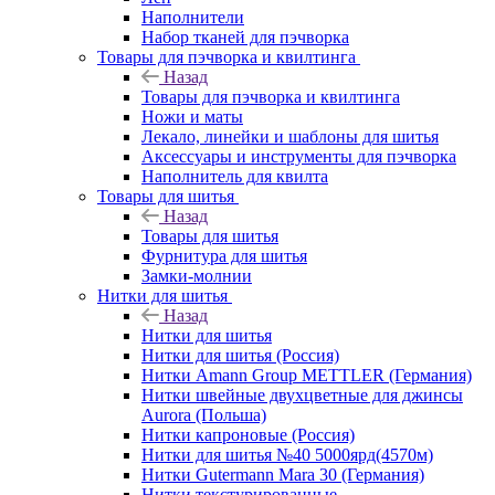
Наполнители
Набор тканей для пэчворка
Товары для пэчворка и квилтинга
Назад
Товары для пэчворка и квилтинга
Ножи и маты
Лекало, линейки и шаблоны для шитья
Аксессуары и инструменты для пэчворка
Наполнитель для квилта
Товары для шитья
Назад
Товары для шитья
Фурнитура для шитья
Замки-молнии
Нитки для шитья
Назад
Нитки для шитья
Нитки для шитья (Россия)
Нитки Amann Group METTLER (Германия)
Нитки швейные двухцветные для джинсы
Aurora (Польша)
Нитки капроновые (Россия)
Нитки для шитья №40 5000ярд(4570м)
Нитки Gutermann Mara 30 (Германия)
Нитки текстурированные