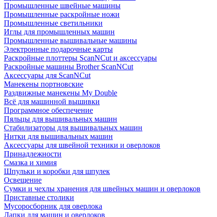
Промышленные швейные машины
Промышленные раскройные ножи
Промышленные светильники
Иглы для промышленных машин
Промышленные вышивальные машины
Электронные подарочные карты
Раскройные плоттеры ScanNCut и аксессуары
Раскройные машины Brother ScanNCut
Аксессуары для ScanNCut
Манекены портновские
Раздвижные манекены My Double
Всё для машинной вышивки
Программное обеспечение
Пяльцы для вышивальных машин
Стабилизаторы для вышивальных машин
Нитки для вышивальных машин
Аксессуары для швейной техники и оверлоков
Принадлежности
Смазка и химия
Шпульки и коробки для шпулек
Освещение
Сумки и чехлы хранения для швейных машин и оверлоков
Приставные столики
Мусоросборник для оверлока
Лапки для машин и оверлоков