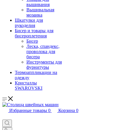
вышивания
Вышивальная
мозаика
Шкатулки для
рукоделия
Бисер и товары для
бисероплетения
Бисер
Леска, спандекс,
проволока для
бисера
Инструменты для
фурнитуры
Термоаппликации на
одежду
Кристаллы
SWAROVSKI
Избранные товары
0
Корзина
0