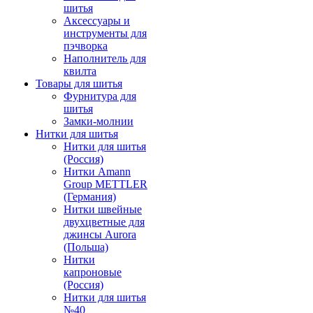
шитья
Аксессуары и
инструменты для
пэчворка
Наполнитель для
квилта
Товары для шитья
Фурнитура для
шитья
Замки-молнии
Нитки для шитья
Нитки для шитья
(Россия)
Нитки Amann
Group METTLER
(Германия)
Нитки швейные
двухцветные для
джинсы Aurora
(Польша)
Нитки
капроновые
(Россия)
Нитки для шитья
№40