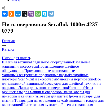
MAX
Нить оверлочная Seraflok 1000м 4237-
0779
Главная
—
Каталог
—
Нитки для шитья
Швейная техника
Гладильное оборудование
Вязальные
машины и аксессуары
Промышленное швейное
оборудование
Промышленные вышивальные
машины
Электронные подарочные карты
Раскройные
плоттеры ScanNCut и аксессуары
Манекены портновские
Всё
для машинной вышивки
Аксессуары для швейной техники и
оверлоков
Лапки для машин и оверлоков
Ножницы
Иглы
ручные
Иглы для машин и оверлоков
Ткани
Товары для
пэчворка и квилтинга
Товары для шитья
Пряжа и товары для
вязания
Товары для изготовления кукол
Вышивка и товары для
вышивания
Шкатулки для рукоделия
Бисер и товары для