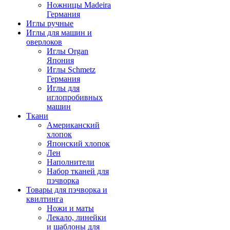
Ножницы Madeira
Германия
Иглы ручные
Иглы для машин и
оверлоков
Иглы Organ
Япония
Иглы Schmetz
Германия
Иглы для
иглопробивных
машин
Ткани
Американский
хлопок
Японский хлопок
Лен
Наполнители
Набор тканей для
пэчворка
Товары для пэчворка и
квилтинга
Ножи и маты
Лекало, линейки
и шаблоны для