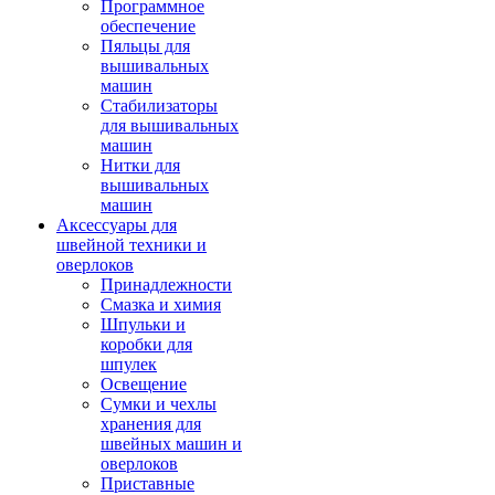
Программное
обеспечение
Пяльцы для
вышивальных
машин
Стабилизаторы
для вышивальных
машин
Нитки для
вышивальных
машин
Аксессуары для
швейной техники и
оверлоков
Принадлежности
Смазка и химия
Шпульки и
коробки для
шпулек
Освещение
Сумки и чехлы
хранения для
швейных машин и
оверлоков
Приставные