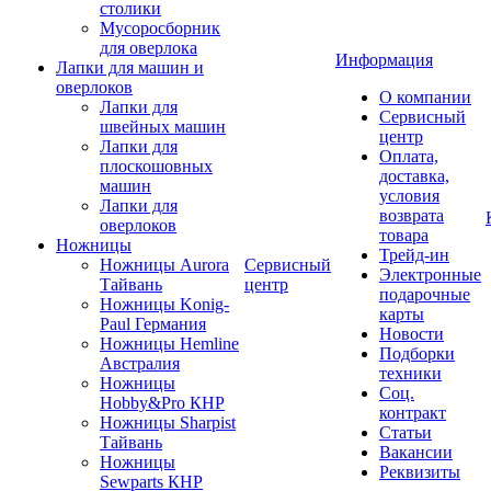
столики
Мусоросборник
для оверлока
Информация
Лапки для машин и
оверлоков
О компании
Лапки для
Сервисный
швейных машин
центр
Лапки для
Оплата,
плоскошовных
доставка,
машин
условия
Лапки для
возврата
оверлоков
товара
Ножницы
Трейд-ин
Ножницы Aurora
Сервисный
Электронные
Тайвань
центр
подарочные
Ножницы Konig-
карты
Paul Германия
Новости
Ножницы Hemline
Подборки
Австралия
техники
Ножницы
Соц.
Hobby&Pro КНР
контракт
Ножницы Sharpist
Статьи
Тайвань
Вакансии
Ножницы
Реквизиты
Sewparts КНР