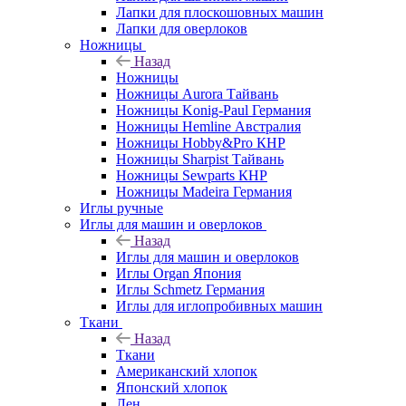
Лапки для плоскошовных машин
Лапки для оверлоков
Ножницы
Назад
Ножницы
Ножницы Aurora Тайвань
Ножницы Konig-Paul Германия
Ножницы Hemline Австралия
Ножницы Hobby&Pro КНР
Ножницы Sharpist Тайвань
Ножницы Sewparts КНР
Ножницы Madeira Германия
Иглы ручные
Иглы для машин и оверлоков
Назад
Иглы для машин и оверлоков
Иглы Organ Япония
Иглы Schmetz Германия
Иглы для иглопробивных машин
Ткани
Назад
Ткани
Американский хлопок
Японский хлопок
Лен