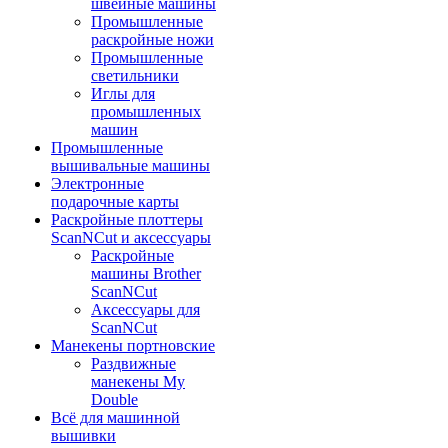
швейные машины
Промышленные
раскройные ножи
Промышленные
светильники
Иглы для
промышленных
машин
Промышленные
вышивальные машины
Электронные
подарочные карты
Раскройные плоттеры
ScanNCut и аксессуары
Раскройные
машины Brother
ScanNCut
Аксессуары для
ScanNCut
Манекены портновские
Раздвижные
манекены My
Double
Всё для машинной
вышивки