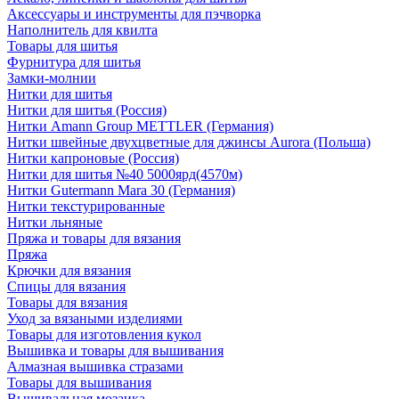
Аксессуары и инструменты для пэчворка
Наполнитель для квилта
Товары для шитья
Фурнитура для шитья
Замки-молнии
Нитки для шитья
Нитки для шитья (Россия)
Нитки Amann Group METTLER (Германия)
Нитки швейные двухцветные для джинсы Aurora (Польша)
Нитки капроновые (Россия)
Нитки для шитья №40 5000ярд(4570м)
Нитки Gutermann Mara 30 (Германия)
Нитки текстурированные
Нитки льняные
Пряжа и товары для вязания
Пряжа
Крючки для вязания
Спицы для вязания
Товары для вязания
Уход за вязаными изделиями
Товары для изготовления кукол
Вышивка и товары для вышивания
Алмазная вышивка стразами
Товары для вышивания
Вышивальная мозаика