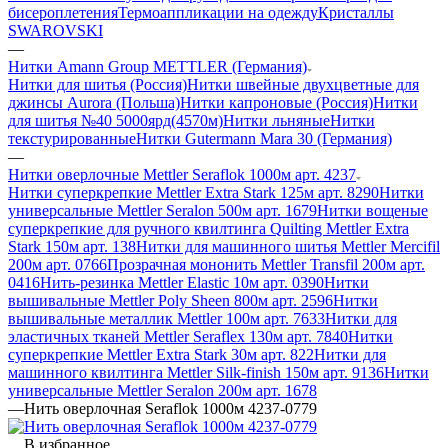
бисероплетения
Термоаппликации на одежду
Кристаллы
SWAROVSKI
—
Нитки Amann Group METTLER (Германия)
Нитки для шитья (Россия)
Нитки швейные двухцветные для
джинсы Aurora (Польша)
Нитки капроновые (Россия)
Нитки
для шитья №40 5000ярд(4570м)
Нитки льняные
Нитки
текстурированные
Нитки Gutermann Mara 30 (Германия)
—
Нитки оверлочные Mettler Seraflok 1000м арт. 4237
Нитки суперкрепкие Mettler Extra Stark 125м арт. 8290
Нитки
универсальные Mettler Seralon 500м арт. 1679
Нитки вощеные
суперкрепкие для ручного квилтинга Quilting Mettler Extra
Stark 150м арт. 138
Нитки для машинного шитья Mettler Mercifil
200м арт. 0766
Прозрачная мононить Mettler Transfil 200м арт.
0416
Нить-резинка Mettler Elastic 10м арт. 0390
Нитки
вышивальные Mettler Poly Sheen 800м арт. 2596
Нитки
вышивальные металлик Mettler 100м арт. 7633
Нитки для
эластичных тканей Mettler Seraflex 130м арт. 7840
Нитки
суперкрепкие Mettler Extra Stark 30м арт. 822
Нитки для
машинного квилтинга Mettler Silk-finish 150м арт. 9136
Нитки
универсальные Mettler Seralon 200м арт. 1678
—
Нить оверлочная Seraflok 1000м 4237-0779
В избранное