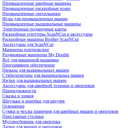
Промышленные швейные машины
Промышленные раскройные ножи
Промышленные светильники
Иглы для промышленных машин
Промышленные вышивальные машины
Электронные подарочные карты
Раскройные плоттеры ScanNCut и аксессуары
Раскройные машины Brother ScanNCut
Аксессуары для ScanNCut
Манекены портновские
Раздвижные манекены My Double
Всё для машинной вышивки
Программное обеспечение
Пяльцы для вышивальных машин
Стабилизаторы для вышивальных машин
Нитки для вышивальных машин
Аксессуары для швейной техники и оверлоков
Принадлежности
Смазка и химия
Шпульки и коробки для шпулек
Освещение
Сумки и чехлы хранения для швейных машин и оверлоков
Приставные столики
Мусоросборник для оверлока
Лапки для машин и оверлоков