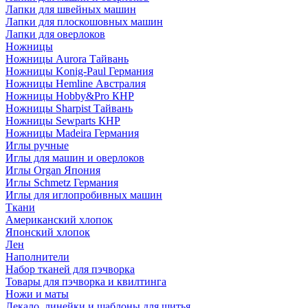
Лапки для швейных машин
Лапки для плоскошовных машин
Лапки для оверлоков
Ножницы
Ножницы Aurora Тайвань
Ножницы Konig-Paul Германия
Ножницы Hemline Австралия
Ножницы Hobby&Pro КНР
Ножницы Sharpist Тайвань
Ножницы Sewparts КНР
Ножницы Madeira Германия
Иглы ручные
Иглы для машин и оверлоков
Иглы Organ Япония
Иглы Schmetz Германия
Иглы для иглопробивных машин
Ткани
Американский хлопок
Японский хлопок
Лен
Наполнители
Набор тканей для пэчворка
Товары для пэчворка и квилтинга
Ножи и маты
Лекало, линейки и шаблоны для шитья