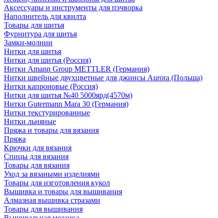
Аксессуары и инструменты для пэчворка
Наполнитель для квилта
Товары для шитья
Фурнитура для шитья
Замки-молнии
Нитки для шитья
Нитки для шитья (Россия)
Нитки Amann Group METTLER (Германия)
Нитки швейные двухцветные для джинсы Aurora (Польша)
Нитки капроновые (Россия)
Нитки для шитья №40 5000ярд(4570м)
Нитки Gutermann Mara 30 (Германия)
Нитки текстурированные
Нитки льняные
Пряжа и товары для вязания
Пряжа
Крючки для вязания
Спицы для вязания
Товары для вязания
Уход за вязаными изделиями
Товары для изготовления кукол
Вышивка и товары для вышивания
Алмазная вышивка стразами
Товары для вышивания
Вышивальная мозаика