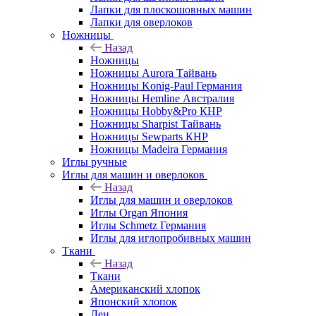
Лапки для плоскошовных машин
Лапки для оверлоков
Ножницы
Назад
Ножницы
Ножницы Aurora Тайвань
Ножницы Konig-Paul Германия
Ножницы Hemline Австралия
Ножницы Hobby&Pro КНР
Ножницы Sharpist Тайвань
Ножницы Sewparts КНР
Ножницы Madeira Германия
Иглы ручные
Иглы для машин и оверлоков
Назад
Иглы для машин и оверлоков
Иглы Organ Япония
Иглы Schmetz Германия
Иглы для иглопробивных машин
Ткани
Назад
Ткани
Американский хлопок
Японский хлопок
Лен