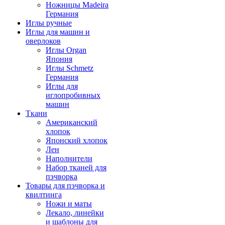
Ножницы Madeira
Германия
Иглы ручные
Иглы для машин и
оверлоков
Иглы Organ
Япония
Иглы Schmetz
Германия
Иглы для
иглопробивных
машин
Ткани
Американский
хлопок
Японский хлопок
Лен
Наполнители
Набор тканей для
пэчворка
Товары для пэчворка и
квилтинга
Ножи и маты
Лекало, линейки
и шаблоны для