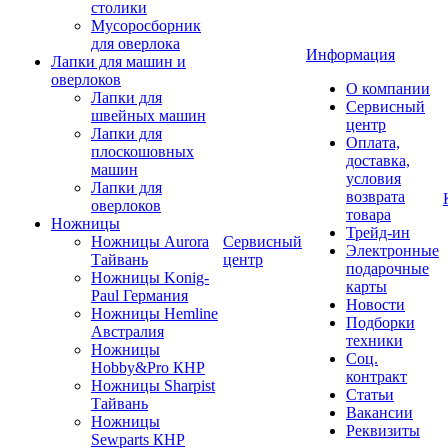
столики
Мусоросборник
для оверлока
Информация
Лапки для машин и
оверлоков
О компании
Лапки для
Сервисный
швейных машин
центр
Лапки для
Оплата,
плоскошовных
доставка,
машин
условия
Лапки для
возврата
оверлоков
товара
Ножницы
Трейд-ин
Ножницы Aurora
Сервисный
Электронные
Тайвань
центр
подарочные
Ножницы Konig-
карты
Paul Германия
Новости
Ножницы Hemline
Подборки
Австралия
техники
Ножницы
Соц.
Hobby&Pro КНР
контракт
Ножницы Sharpist
Статьи
Тайвань
Вакансии
Ножницы
Реквизиты
Sewparts КНР