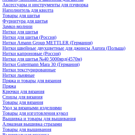
Аксессуары и инструменты для пэчворка
Наполнитель для квилта
Товары для шитья
Фурнитура для шитья
Замки-молнии
Нитки для шитья
Нитки для шитья (Россия)
Нитки Amann Group METTLER (Германия)
Нитки швейные двухцветные для джинсы Aurora (Польша)
Нитки капроновые (Россия)
Нитки для шитья №40 5000ярд(4570м)
Нитки Gutermann Mara 30 (Германия)
Нитки текстурированные
Нитки льняные
Пряжа и товары для вязания
Пряжа
Крючки для вязания
Спицы для вязания
Товары для вязания
Уход за вязаными изделиями
Товары для изготовления кукол
Вышивка и товары для вышивания
Алмазная вышивка стразами
Товары для вышивания
Вышивальная мозаика