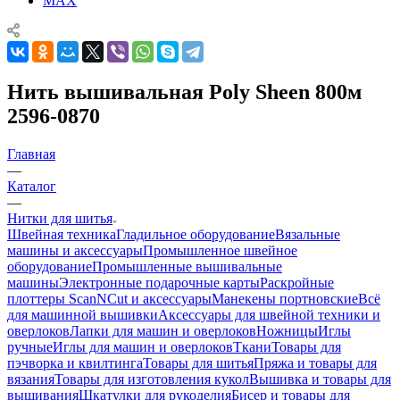
MAX
Нить вышивальная Poly Sheen 800м
2596-0870
Главная
—
Каталог
—
Нитки для шитья
Швейная техника
Гладильное оборудование
Вязальные
машины и аксессуары
Промышленное швейное
оборудование
Промышленные вышивальные
машины
Электронные подарочные карты
Раскройные
плоттеры ScanNCut и аксессуары
Манекены портновские
Всё
для машинной вышивки
Аксессуары для швейной техники и
оверлоков
Лапки для машин и оверлоков
Ножницы
Иглы
ручные
Иглы для машин и оверлоков
Ткани
Товары для
пэчворка и квилтинга
Товары для шитья
Пряжа и товары для
вязания
Товары для изготовления кукол
Вышивка и товары для
вышивания
Шкатулки для рукоделия
Бисер и товары для