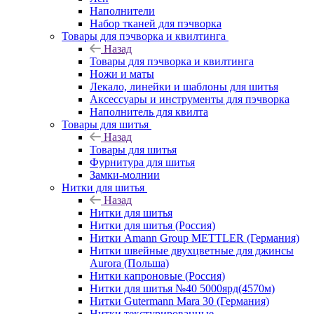
Наполнители
Набор тканей для пэчворка
Товары для пэчворка и квилтинга
Назад
Товары для пэчворка и квилтинга
Ножи и маты
Лекало, линейки и шаблоны для шитья
Аксессуары и инструменты для пэчворка
Наполнитель для квилта
Товары для шитья
Назад
Товары для шитья
Фурнитура для шитья
Замки-молнии
Нитки для шитья
Назад
Нитки для шитья
Нитки для шитья (Россия)
Нитки Amann Group METTLER (Германия)
Нитки швейные двухцветные для джинсы
Aurora (Польша)
Нитки капроновые (Россия)
Нитки для шитья №40 5000ярд(4570м)
Нитки Gutermann Mara 30 (Германия)
Нитки текстурированные