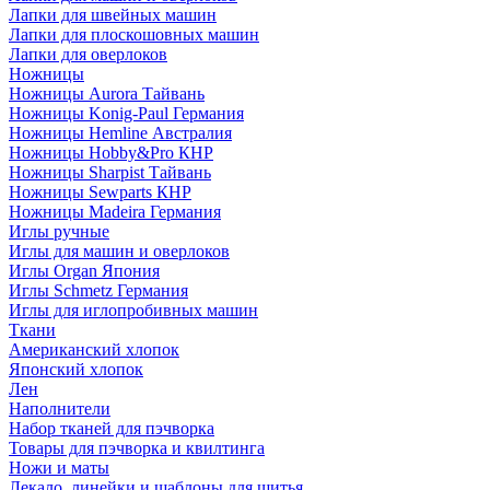
Лапки для швейных машин
Лапки для плоскошовных машин
Лапки для оверлоков
Ножницы
Ножницы Aurora Тайвань
Ножницы Konig-Paul Германия
Ножницы Hemline Австралия
Ножницы Hobby&Pro КНР
Ножницы Sharpist Тайвань
Ножницы Sewparts КНР
Ножницы Madeira Германия
Иглы ручные
Иглы для машин и оверлоков
Иглы Organ Япония
Иглы Schmetz Германия
Иглы для иглопробивных машин
Ткани
Американский хлопок
Японский хлопок
Лен
Наполнители
Набор тканей для пэчворка
Товары для пэчворка и квилтинга
Ножи и маты
Лекало, линейки и шаблоны для шитья