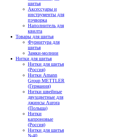
шитья
Аксессуары и
инструменты для
пэчворка
Наполнитель для
квилта
Товары для шитья
Фурнитура для
шитья
Замки-молнии
Нитки для шитья
Нитки для шитья
(Россия)
Нитки Amann
Group METTLER
(Германия)
Нитки швейные
двухцветные для
джинсы Aurora
(Польша)
Нитки
капроновые
(Россия)
Нитки для шитья
№40