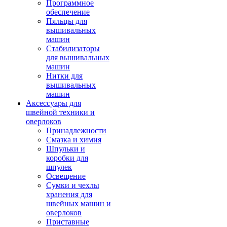
Программное
обеспечение
Пяльцы для
вышивальных
машин
Стабилизаторы
для вышивальных
машин
Нитки для
вышивальных
машин
Аксессуары для
швейной техники и
оверлоков
Принадлежности
Смазка и химия
Шпульки и
коробки для
шпулек
Освещение
Сумки и чехлы
хранения для
швейных машин и
оверлоков
Приставные