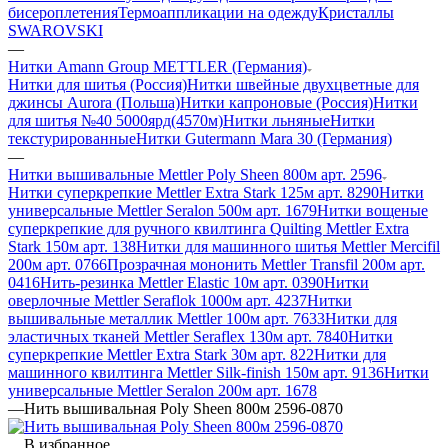
бисероплетения
Термоаппликации на одежду
Кристаллы
SWAROVSKI
—
Нитки Amann Group METTLER (Германия)
Нитки для шитья (Россия)
Нитки швейные двухцветные для
джинсы Aurora (Польша)
Нитки капроновые (Россия)
Нитки
для шитья №40 5000ярд(4570м)
Нитки льняные
Нитки
текстурированные
Нитки Gutermann Mara 30 (Германия)
—
Нитки вышивальные Mettler Poly Sheen 800м арт. 2596
Нитки суперкрепкие Mettler Extra Stark 125м арт. 8290
Нитки
универсальные Mettler Seralon 500м арт. 1679
Нитки вощеные
суперкрепкие для ручного квилтинга Quilting Mettler Extra
Stark 150м арт. 138
Нитки для машинного шитья Mettler Mercifil
200м арт. 0766
Прозрачная мононить Mettler Transfil 200м арт.
0416
Нить-резинка Mettler Elastic 10м арт. 0390
Нитки
оверлочные Mettler Seraflok 1000м арт. 4237
Нитки
вышивальные металлик Mettler 100м арт. 7633
Нитки для
эластичных тканей Mettler Seraflex 130м арт. 7840
Нитки
суперкрепкие Mettler Extra Stark 30м арт. 822
Нитки для
машинного квилтинга Mettler Silk-finish 150м арт. 9136
Нитки
универсальные Mettler Seralon 200м арт. 1678
—
Нить вышивальная Poly Sheen 800м 2596-0870
В избранное