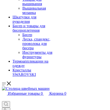
вышивания
Вышивальная
мозаика
Шкатулки для
рукоделия
Бисер и товары для
бисероплетения
Бисер
Леска, спандекс,
проволока для
бисера
Инструменты для
фурнитуры
Термоаппликации на
одежду
Кристаллы
SWAROVSKI
Избранные товары
0
Корзина
0