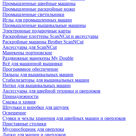
Промышленные швейные машины
Промышленные раскройные ножи
Промышленные светильники
Иглы для промышленных машин
Промышленные вышивальные машины
Электронные подарочные карты
Раскройные плоттеры ScanNCut и аксессуары
Раскройные машины Brother ScanNCut
Аксессуары для ScanNCut
Манекены портновские
Раздвижные манекены My Double
Всё для машинной вышивки
Программное обеспечение
Пяльцы для вышивальных машин
Стабилизаторы для вышивальных машин
Нитки для вышивальных машин
Аксессуары для швейной техники и оверлоков
Принадлежности
Смазка и химия
Шпульки и коробки для шпулек
Освещение
Сумки и чехлы хранения для швейных машин и оверлоков
Приставные столики
Мусоросборник для оверлока
Лапки для машин и оверлоков