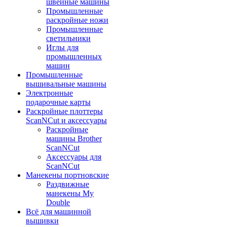
швейные машины
Промышленные
раскройные ножи
Промышленные
светильники
Иглы для
промышленных
машин
Промышленные
вышивальные машины
Электронные
подарочные карты
Раскройные плоттеры
ScanNCut и аксессуары
Раскройные
машины Brother
ScanNCut
Аксессуары для
ScanNCut
Манекены портновские
Раздвижные
манекены My
Double
Всё для машинной
вышивки