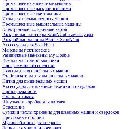
Промышленные швейные машины
Промышленные раскройные ножи
Промышленные светильники
Иглы для промышленных машин
Промышленные вышивальные машины
Электронные подарочные карты
Раскройные плоттеры ScanNCut и аксессуары
Раскройные машины Brother ScanNCut
Аксессуары для ScanNCut
Манекены портновские
Раздвижные манекены My Double
Всё для машинной вышивки
Программное обеспечение
Пяльцы для вышивальных машин
Стабилизаторы для вышивальных машин
Нитки для вышивальных машин
Аксессуары для швейной техники и оверлоков
Принадлежности
Смазка и химия
Шпульки и коробки для шпулек
Освещение
Сумки и чехлы хранения для швейных машин и оверлоков
Приставные столики
Мусоросборник для оверлока
Лапки для машин и оверлоков