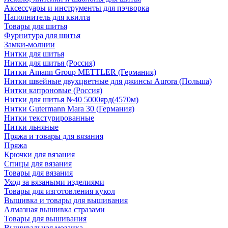
Аксессуары и инструменты для пэчворка
Наполнитель для квилта
Товары для шитья
Фурнитура для шитья
Замки-молнии
Нитки для шитья
Нитки для шитья (Россия)
Нитки Amann Group METTLER (Германия)
Нитки швейные двухцветные для джинсы Aurora (Польша)
Нитки капроновые (Россия)
Нитки для шитья №40 5000ярд(4570м)
Нитки Gutermann Mara 30 (Германия)
Нитки текстурированные
Нитки льняные
Пряжа и товары для вязания
Пряжа
Крючки для вязания
Спицы для вязания
Товары для вязания
Уход за вязаными изделиями
Товары для изготовления кукол
Вышивка и товары для вышивания
Алмазная вышивка стразами
Товары для вышивания
Вышивальная мозаика