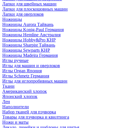
Лапки для швейных машин
Лапки для плоскошовных машин
Лапки для оверлоков
Ножницы
Ножницы Aurora Тайвань
Ножницы Konig-Paul Германия
Ножницы Hemline Австралия
Ножницы Hobby&Pro КНР
Ножницы Sharpist Тайвань
Ножницы Sewparts КНР
Ножницы Madeira Германия
Иглы ручные
Иглы для машин и оверлоков
Иглы Organ Япония
Иглы Schmetz Германия
Иглы для иглопробивных машин
Ткани
Американский хлопок
Японский хлопок
Лен
Наполнители
Набор тканей для пэчворка
Товары для пэчворка и квилтинга
Ножи и маты
Лекало, линейки и шаблоны для шитья