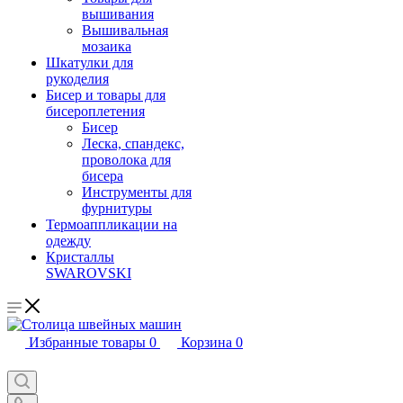
вышивания
Вышивальная
мозаика
Шкатулки для
рукоделия
Бисер и товары для
бисероплетения
Бисер
Леска, спандекс,
проволока для
бисера
Инструменты для
фурнитуры
Термоаппликации на
одежду
Кристаллы
SWAROVSKI
Избранные товары
0
Корзина
0