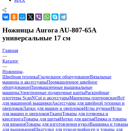
MAX
Ножницы Aurora AU-807-65A
универсальные 17 см
Главная
—
Каталог
—
Ножницы
Швейная техника
Гладильное оборудование
Вязальные
машины и аксессуары
Промышленное швейное
оборудование
Промышленные вышивальные
машины
Электронные подарочные карты
Раскройные
плоттеры ScanNCut и аксессуары
Манекены портновские
Всё
для машинной вышивки
Аксессуары для швейной техники и
оверлоков
Лапки для машин и оверлоков
Иглы ручные
Иглы
для машин и оверлоков
Ткани
Товары для пэчворка и
квилтинга
Товары для шитья
Нитки для шитья
Пряжа и товары
для вязания
Товары для изготовления кукол
Вышивка и товары
для вышивания
Шкатулки для рукоделия
Бисер и товары для