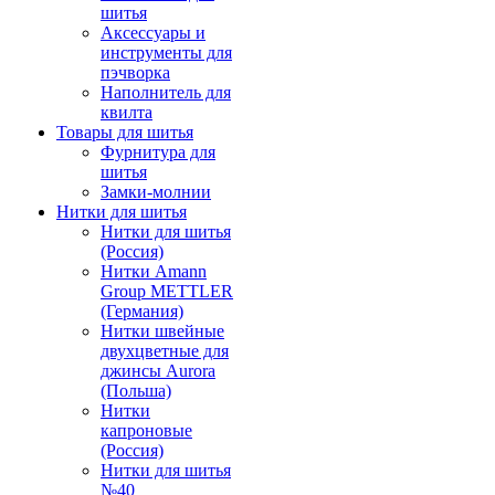
шитья
Аксессуары и
инструменты для
пэчворка
Наполнитель для
квилта
Товары для шитья
Фурнитура для
шитья
Замки-молнии
Нитки для шитья
Нитки для шитья
(Россия)
Нитки Amann
Group METTLER
(Германия)
Нитки швейные
двухцветные для
джинсы Aurora
(Польша)
Нитки
капроновые
(Россия)
Нитки для шитья
№40