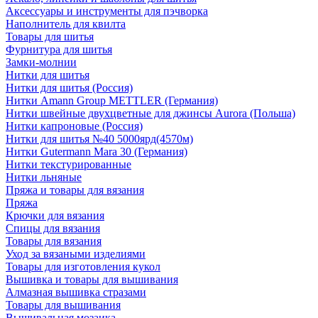
Аксессуары и инструменты для пэчворка
Наполнитель для квилта
Товары для шитья
Фурнитура для шитья
Замки-молнии
Нитки для шитья
Нитки для шитья (Россия)
Нитки Amann Group METTLER (Германия)
Нитки швейные двухцветные для джинсы Aurora (Польша)
Нитки капроновые (Россия)
Нитки для шитья №40 5000ярд(4570м)
Нитки Gutermann Mara 30 (Германия)
Нитки текстурированные
Нитки льняные
Пряжа и товары для вязания
Пряжа
Крючки для вязания
Спицы для вязания
Товары для вязания
Уход за вязаными изделиями
Товары для изготовления кукол
Вышивка и товары для вышивания
Алмазная вышивка стразами
Товары для вышивания
Вышивальная мозаика