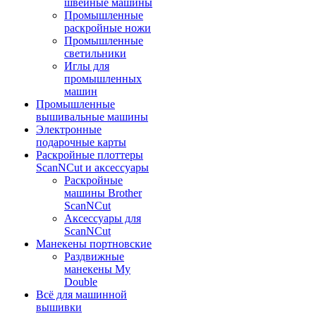
швейные машины
Промышленные
раскройные ножи
Промышленные
светильники
Иглы для
промышленных
машин
Промышленные
вышивальные машины
Электронные
подарочные карты
Раскройные плоттеры
ScanNCut и аксессуары
Раскройные
машины Brother
ScanNCut
Аксессуары для
ScanNCut
Манекены портновские
Раздвижные
манекены My
Double
Всё для машинной
вышивки