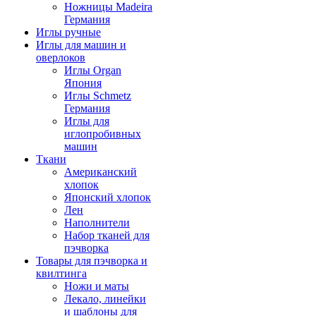
Ножницы Madeira
Германия
Иглы ручные
Иглы для машин и
оверлоков
Иглы Organ
Япония
Иглы Schmetz
Германия
Иглы для
иглопробивных
машин
Ткани
Американский
хлопок
Японский хлопок
Лен
Наполнители
Набор тканей для
пэчворка
Товары для пэчворка и
квилтинга
Ножи и маты
Лекало, линейки
и шаблоны для