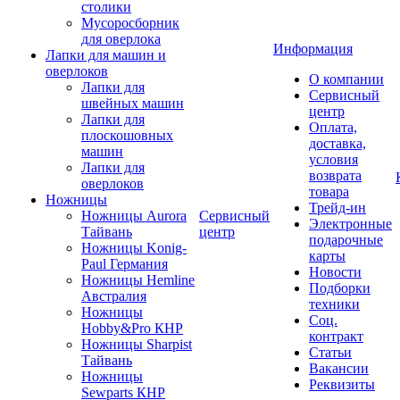
столики
Мусоросборник
для оверлока
Информация
Лапки для машин и
оверлоков
О компании
Лапки для
Сервисный
швейных машин
центр
Лапки для
Оплата,
плоскошовных
доставка,
машин
условия
Лапки для
возврата
оверлоков
товара
Ножницы
Трейд-ин
Ножницы Aurora
Сервисный
Электронные
Тайвань
центр
подарочные
Ножницы Konig-
карты
Paul Германия
Новости
Ножницы Hemline
Подборки
Австралия
техники
Ножницы
Соц.
Hobby&Pro КНР
контракт
Ножницы Sharpist
Статьи
Тайвань
Вакансии
Ножницы
Реквизиты
Sewparts КНР