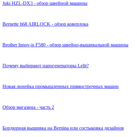
Juki HZL-DX3 - обзор швейной машины
Bernette b68 AIRLOCK - обзор коверлока
Brother Innov-is F580 - обзор швейно-вышивальной машины
Почему выбирают парогенераторы Lelit?
Новая линейка промышленных прямострочных машин
Обзор магазина - часть 2
Бордюрная вышивка на Bernina или состыковка дизайнов