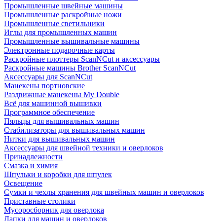
Промышленные швейные машины
Промышленные раскройные ножи
Промышленные светильники
Иглы для промышленных машин
Промышленные вышивальные машины
Электронные подарочные карты
Раскройные плоттеры ScanNCut и аксессуары
Раскройные машины Brother ScanNCut
Аксессуары для ScanNCut
Манекены портновские
Раздвижные манекены My Double
Всё для машинной вышивки
Программное обеспечение
Пяльцы для вышивальных машин
Стабилизаторы для вышивальных машин
Нитки для вышивальных машин
Аксессуары для швейной техники и оверлоков
Принадлежности
Смазка и химия
Шпульки и коробки для шпулек
Освещение
Сумки и чехлы хранения для швейных машин и оверлоков
Приставные столики
Мусоросборник для оверлока
Лапки для машин и оверлоков