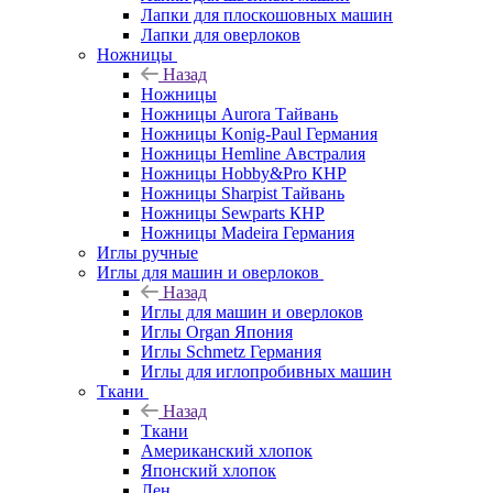
Лапки для плоскошовных машин
Лапки для оверлоков
Ножницы
Назад
Ножницы
Ножницы Aurora Тайвань
Ножницы Konig-Paul Германия
Ножницы Hemline Австралия
Ножницы Hobby&Pro КНР
Ножницы Sharpist Тайвань
Ножницы Sewparts КНР
Ножницы Madeira Германия
Иглы ручные
Иглы для машин и оверлоков
Назад
Иглы для машин и оверлоков
Иглы Organ Япония
Иглы Schmetz Германия
Иглы для иглопробивных машин
Ткани
Назад
Ткани
Американский хлопок
Японский хлопок
Лен