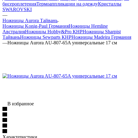
бисероплетения
Термоаппликации на одежду
Кристаллы
SWAROVSKI
—
Ножницы Aurora Тайвань
Ножницы Konig-Paul Германия
Ножницы Hemline
Австралия
Ножницы Hobby&Pro КНР
Ножницы Sharpist
Тайвань
Ножницы Sewparts КНР
Ножницы Madeira Германия
—
Ножницы Aurora AU-807-65A универсальные 17 см
В избранное
Характеристики