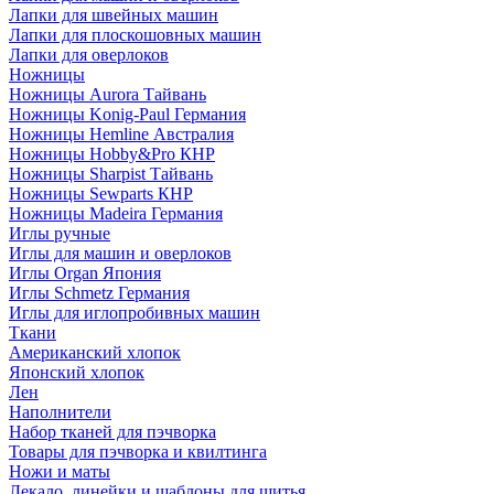
Лапки для швейных машин
Лапки для плоскошовных машин
Лапки для оверлоков
Ножницы
Ножницы Aurora Тайвань
Ножницы Konig-Paul Германия
Ножницы Hemline Австралия
Ножницы Hobby&Pro КНР
Ножницы Sharpist Тайвань
Ножницы Sewparts КНР
Ножницы Madeira Германия
Иглы ручные
Иглы для машин и оверлоков
Иглы Organ Япония
Иглы Schmetz Германия
Иглы для иглопробивных машин
Ткани
Американский хлопок
Японский хлопок
Лен
Наполнители
Набор тканей для пэчворка
Товары для пэчворка и квилтинга
Ножи и маты
Лекало, линейки и шаблоны для шитья