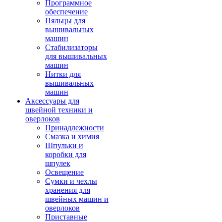
Программное
обеспечение
Пяльцы для
вышивальных
машин
Стабилизаторы
для вышивальных
машин
Нитки для
вышивальных
машин
Аксессуары для
швейной техники и
оверлоков
Принадлежности
Смазка и химия
Шпульки и
коробки для
шпулек
Освещение
Сумки и чехлы
хранения для
швейных машин и
оверлоков
Приставные