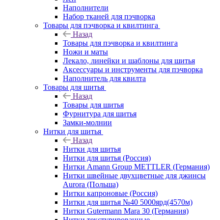
Наполнители
Набор тканей для пэчворка
Товары для пэчворка и квилтинга
Назад
Товары для пэчворка и квилтинга
Ножи и маты
Лекало, линейки и шаблоны для шитья
Аксессуары и инструменты для пэчворка
Наполнитель для квилта
Товары для шитья
Назад
Товары для шитья
Фурнитура для шитья
Замки-молнии
Нитки для шитья
Назад
Нитки для шитья
Нитки для шитья (Россия)
Нитки Amann Group METTLER (Германия)
Нитки швейные двухцветные для джинсы
Aurora (Польша)
Нитки капроновые (Россия)
Нитки для шитья №40 5000ярд(4570м)
Нитки Gutermann Mara 30 (Германия)
Нитки текстурированные