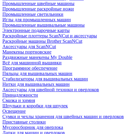
Промышленные швейные машины
Промышленные раскройные ножи
Промышленные светильники
Иглы для промышленных машин
Промышленные вышивальные машины
Электронные подарочные карты
Раскройные плоттеры ScanNCut и аксессуары
Раскройные машины Brother ScanNCut
Аксессуары для ScanNCut
Манекены портновские
Раздвижные манекены My Double
Всё для машинной вышивки
Программное обеспечение
Пяльцы для вышивальных машин
Стабилизаторы для вышивальных машин
Нитки для вышивальных машин
Аксессуары для швейной техники и оверлоков
Принадлежности
Смазка и химия
Шпульки и коробки для шпулек
Освещение
Сумки и чехлы хранения для швейных машин и оверлоков
Приставные столики
Мусоросборник для оверлока
Лапки для машин и оверлоков