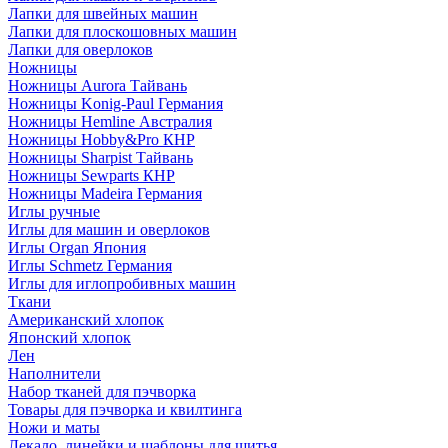
Лапки для швейных машин
Лапки для плоскошовных машин
Лапки для оверлоков
Ножницы
Ножницы Aurora Тайвань
Ножницы Konig-Paul Германия
Ножницы Hemline Австралия
Ножницы Hobby&Pro КНР
Ножницы Sharpist Тайвань
Ножницы Sewparts КНР
Ножницы Madeira Германия
Иглы ручные
Иглы для машин и оверлоков
Иглы Organ Япония
Иглы Schmetz Германия
Иглы для иглопробивных машин
Ткани
Американский хлопок
Японский хлопок
Лен
Наполнители
Набор тканей для пэчворка
Товары для пэчворка и квилтинга
Ножи и маты
Лекало, линейки и шаблоны для шитья