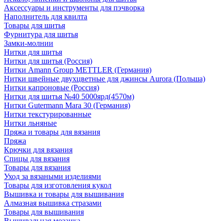
Аксессуары и инструменты для пэчворка
Наполнитель для квилта
Товары для шитья
Фурнитура для шитья
Замки-молнии
Нитки для шитья
Нитки для шитья (Россия)
Нитки Amann Group METTLER (Германия)
Нитки швейные двухцветные для джинсы Aurora (Польша)
Нитки капроновые (Россия)
Нитки для шитья №40 5000ярд(4570м)
Нитки Gutermann Mara 30 (Германия)
Нитки текстурированные
Нитки льняные
Пряжа и товары для вязания
Пряжа
Крючки для вязания
Спицы для вязания
Товары для вязания
Уход за вязаными изделиями
Товары для изготовления кукол
Вышивка и товары для вышивания
Алмазная вышивка стразами
Товары для вышивания
Вышивальная мозаика