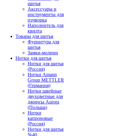
шитья
Аксессуары и
инструменты для
пэчворка
Наполнитель для
квилта
Товары для шитья
Фурнитура для
шитья
Замки-молнии
Нитки для шитья
Нитки для шитья
(Россия)
Нитки Amann
Group METTLER
(Германия)
Нитки швейные
двухцветные для
джинсы Aurora
(Польша)
Нитки
капроновые
(Россия)
Нитки для шитья
№40