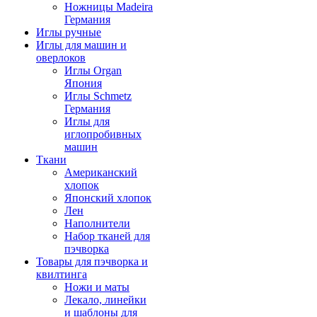
Ножницы Madeira
Германия
Иглы ручные
Иглы для машин и
оверлоков
Иглы Organ
Япония
Иглы Schmetz
Германия
Иглы для
иглопробивных
машин
Ткани
Американский
хлопок
Японский хлопок
Лен
Наполнители
Набор тканей для
пэчворка
Товары для пэчворка и
квилтинга
Ножи и маты
Лекало, линейки
и шаблоны для