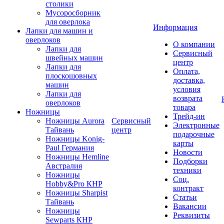
столики
Мусоросборник
для оверлока
Информация
Лапки для машин и
оверлоков
О компании
Лапки для
Сервисный
швейных машин
центр
Лапки для
Оплата,
плоскошовных
доставка,
машин
условия
Лапки для
возврата
оверлоков
товара
Ножницы
Трейд-ин
Ножницы Aurora
Сервисный
Электронные
Тайвань
центр
подарочные
Ножницы Konig-
карты
Paul Германия
Новости
Ножницы Hemline
Подборки
Австралия
техники
Ножницы
Соц.
Hobby&Pro КНР
контракт
Ножницы Sharpist
Статьи
Тайвань
Вакансии
Ножницы
Реквизиты
Sewparts КНР