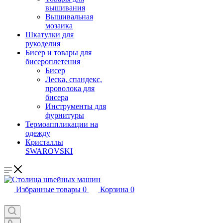
вышивания
Вышивальная
мозаика
Шкатулки для
рукоделия
Бисер и товары для
бисероплетения
Бисер
Леска, спандекс,
проволока для
бисера
Инструменты для
фурнитуры
Термоаппликации на
одежду
Кристаллы
SWAROVSKI
Избранные товары
0
Корзина
0