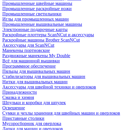
Промышленные швейные машины
Промышленные раскройные ножи
Промышленные светильники
Иглы для промышленных машин
Промышленные вышивальные машины
Электронные подарочные карты
Раскройные плоттеры ScanNCut и аксессуары
Раскройные машины Brother ScanNCut
Аксессуары для ScanNCut
Манекены портновские
Раздвижные манекены My Double
Всё для машинной вышивки
Программное обеспечение
Пяльцы для вышивальных машин
Стабилизаторы для вышивальных машин
Нитки для вышивальных машин
Аксессуары для швейной техники и оверлоков
Принадлежности
Смазка и химия
Шпульки и коробки для шпулек
Освещение
Сумки и чехлы хранения для швейных машин и оверлоков
Приставные столики
Мусоросборник для оверлока
Лапки для машин и оверлоков