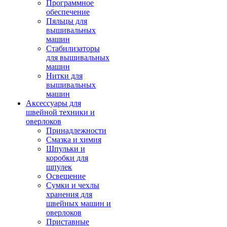
Программное
обеспечение
Пяльцы для
вышивальных
машин
Стабилизаторы
для вышивальных
машин
Нитки для
вышивальных
машин
Аксессуары для
швейной техники и
оверлоков
Принадлежности
Смазка и химия
Шпульки и
коробки для
шпулек
Освещение
Сумки и чехлы
хранения для
швейных машин и
оверлоков
Приставные