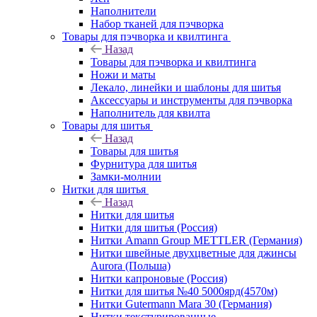
Наполнители
Набор тканей для пэчворка
Товары для пэчворка и квилтинга
Назад
Товары для пэчворка и квилтинга
Ножи и маты
Лекало, линейки и шаблоны для шитья
Аксессуары и инструменты для пэчворка
Наполнитель для квилта
Товары для шитья
Назад
Товары для шитья
Фурнитура для шитья
Замки-молнии
Нитки для шитья
Назад
Нитки для шитья
Нитки для шитья (Россия)
Нитки Amann Group METTLER (Германия)
Нитки швейные двухцветные для джинсы
Aurora (Польша)
Нитки капроновые (Россия)
Нитки для шитья №40 5000ярд(4570м)
Нитки Gutermann Mara 30 (Германия)
Нитки текстурированные