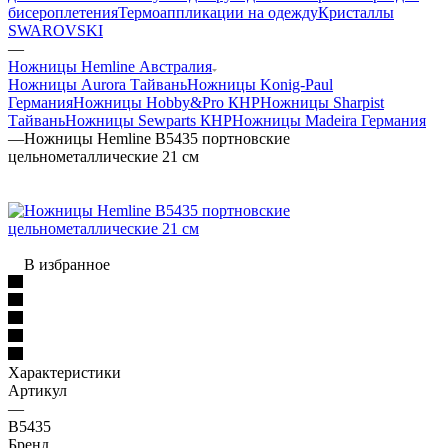
бисероплетения
Термоаппликации на одежду
Кристаллы
SWAROVSKI
—
Ножницы Hemline Австралия
Ножницы Aurora Тайвань
Ножницы Konig-Paul
Германия
Ножницы Hobby&Pro КНР
Ножницы Sharpist
Тайвань
Ножницы Sewparts КНР
Ножницы Madeira Германия
—
Ножницы Hemline B5435 портновские
цельнометаллические 21 см
В избранное
Характеристики
Артикул
—
B5435
Бренд