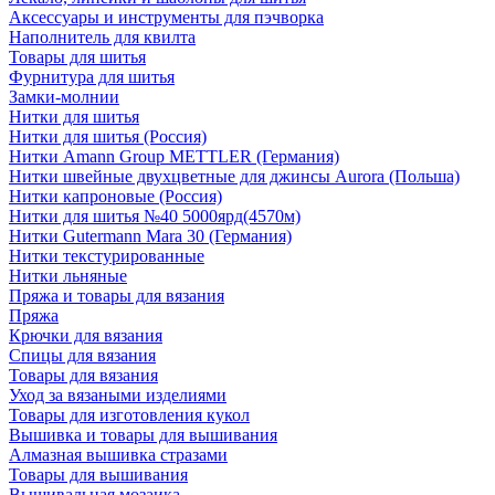
Аксессуары и инструменты для пэчворка
Наполнитель для квилта
Товары для шитья
Фурнитура для шитья
Замки-молнии
Нитки для шитья
Нитки для шитья (Россия)
Нитки Amann Group METTLER (Германия)
Нитки швейные двухцветные для джинсы Aurora (Польша)
Нитки капроновые (Россия)
Нитки для шитья №40 5000ярд(4570м)
Нитки Gutermann Mara 30 (Германия)
Нитки текстурированные
Нитки льняные
Пряжа и товары для вязания
Пряжа
Крючки для вязания
Спицы для вязания
Товары для вязания
Уход за вязаными изделиями
Товары для изготовления кукол
Вышивка и товары для вышивания
Алмазная вышивка стразами
Товары для вышивания
Вышивальная мозаика