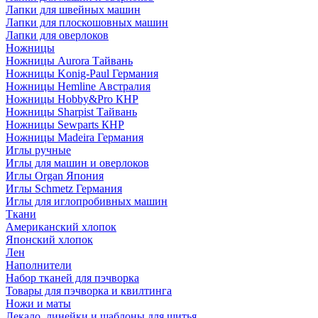
Лапки для швейных машин
Лапки для плоскошовных машин
Лапки для оверлоков
Ножницы
Ножницы Aurora Тайвань
Ножницы Konig-Paul Германия
Ножницы Hemline Австралия
Ножницы Hobby&Pro КНР
Ножницы Sharpist Тайвань
Ножницы Sewparts КНР
Ножницы Madeira Германия
Иглы ручные
Иглы для машин и оверлоков
Иглы Organ Япония
Иглы Schmetz Германия
Иглы для иглопробивных машин
Ткани
Американский хлопок
Японский хлопок
Лен
Наполнители
Набор тканей для пэчворка
Товары для пэчворка и квилтинга
Ножи и маты
Лекало, линейки и шаблоны для шитья