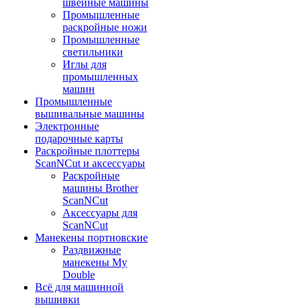
швейные машины
Промышленные
раскройные ножи
Промышленные
светильники
Иглы для
промышленных
машин
Промышленные
вышивальные машины
Электронные
подарочные карты
Раскройные плоттеры
ScanNCut и аксессуары
Раскройные
машины Brother
ScanNCut
Аксессуары для
ScanNCut
Манекены портновские
Раздвижные
манекены My
Double
Всё для машинной
вышивки