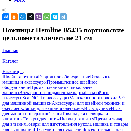
MAX
Ножницы Hemline B5435 портновские
цельнометаллические 21 см
Главная
—
Каталог
—
Ножницы
Швейная техника
Гладильное оборудование
Вязальные
машины и аксессуары
Промышленное швейное
оборудование
Промышленные вышивальные
машины
Электронные подарочные карты
Раскройные
плоттеры ScanNCut и аксессуары
Манекены портновские
Всё
для машинной вышивки
Аксессуары для швейной техники и
оверлоков
Лапки для машин и оверлоков
Иглы ручные
Иглы
для машин и оверлоков
Ткани
Товары для пэчворка и
квилтинга
Товары для шитья
Нитки для шитья
Пряжа и товары
для вязания
Товары для изготовления кукол
Вышивка и товары
для вышивания
Шкатулки для рукоделия
Бисер и товары для