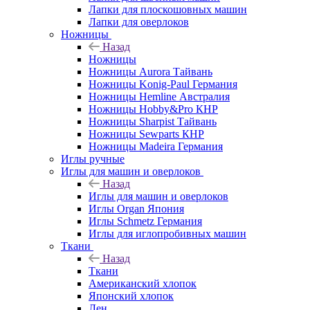
Лапки для плоскошовных машин
Лапки для оверлоков
Ножницы
Назад
Ножницы
Ножницы Aurora Тайвань
Ножницы Konig-Paul Германия
Ножницы Hemline Австралия
Ножницы Hobby&Pro КНР
Ножницы Sharpist Тайвань
Ножницы Sewparts КНР
Ножницы Madeira Германия
Иглы ручные
Иглы для машин и оверлоков
Назад
Иглы для машин и оверлоков
Иглы Organ Япония
Иглы Schmetz Германия
Иглы для иглопробивных машин
Ткани
Назад
Ткани
Американский хлопок
Японский хлопок
Лен