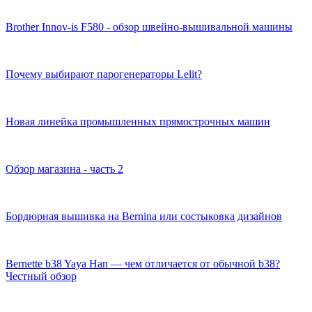
Brother Innov-is F580 - обзор швейно-вышивальной машины
Почему выбирают парогенераторы Lelit?
Новая линейка промышленных прямострочных машин
Обзор магазина - часть 2
Бордюрная вышивка на Bernina или состыковка дизайнов
Bernette b38 Yaya Han — чем отличается от обычной b38?
Честный обзор