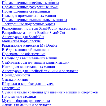
Промышленные швейные машины
Промышленные раскройные ножи
Промышленные светильники
Иглы для промышленных машин
Промышленные вышивальные машины
Электронные подарочные карты
Раскройные плоттеры ScanNCut и аксессуары
Раскройные машины Brother ScanNCut
Аксессуары для ScanNCut
Манекены портновские
Раздвижные манекены My Double
Всё для машинной вышивки
Программное обеспечение
Пяльцы для вышивальных машин
Стабилизаторы для вышивальных машин
Нитки для вышивальных машин
Аксессуары для швейной техники и оверлоков
Принадлежности
Смазка и химия
Шпульки и коробки для шпулек
Освещение
Сумки и чехлы хранения для швейных машин и оверлоков
Приставные столики
Мусоросборник для оверлока
Лапки для машин и оверлоков