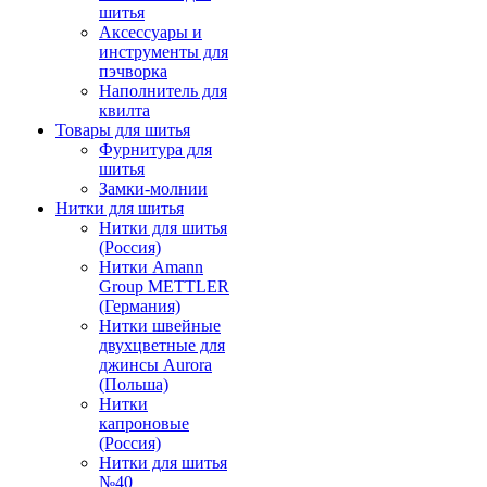
шитья
Аксессуары и
инструменты для
пэчворка
Наполнитель для
квилта
Товары для шитья
Фурнитура для
шитья
Замки-молнии
Нитки для шитья
Нитки для шитья
(Россия)
Нитки Amann
Group METTLER
(Германия)
Нитки швейные
двухцветные для
джинсы Aurora
(Польша)
Нитки
капроновые
(Россия)
Нитки для шитья
№40