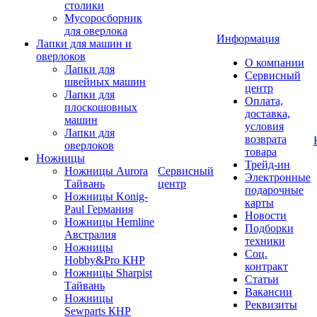
столики
Мусоросборник
для оверлока
Информация
Лапки для машин и
оверлоков
О компании
Лапки для
Сервисный
швейных машин
центр
Лапки для
Оплата,
плоскошовных
доставка,
машин
условия
Лапки для
возврата
оверлоков
товара
Ножницы
Трейд-ин
Ножницы Aurora
Сервисный
Электронные
Тайвань
центр
подарочные
Ножницы Konig-
карты
Paul Германия
Новости
Ножницы Hemline
Подборки
Австралия
техники
Ножницы
Соц.
Hobby&Pro КНР
контракт
Ножницы Sharpist
Статьи
Тайвань
Вакансии
Ножницы
Реквизиты
Sewparts КНР