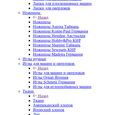
Лапки для плоскошовных машин
Лапки для оверлоков
Ножницы
Назад
Ножницы
Ножницы Aurora Тайвань
Ножницы Konig-Paul Германия
Ножницы Hemline Австралия
Ножницы Hobby&Pro КНР
Ножницы Sharpist Тайвань
Ножницы Sewparts КНР
Ножницы Madeira Германия
Иглы ручные
Иглы для машин и оверлоков
Назад
Иглы для машин и оверлоков
Иглы Organ Япония
Иглы Schmetz Германия
Иглы для иглопробивных машин
Ткани
Назад
Ткани
Американский хлопок
Японский хлопок
Лен