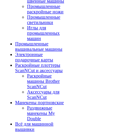
швейные машины
Промышленные
раскройные ножи
Промышленные
светильники
Иглы для
промышленных
машин
Промышленные
вышивальные машины
Электронные
подарочные карты
Раскройные плоттеры
ScanNCut и аксессуары
Раскройные
машины Brother
ScanNCut
Аксессуары для
ScanNCut
Манекены портновские
Раздвижные
манекены My
Double
Всё для машинной
вышивки