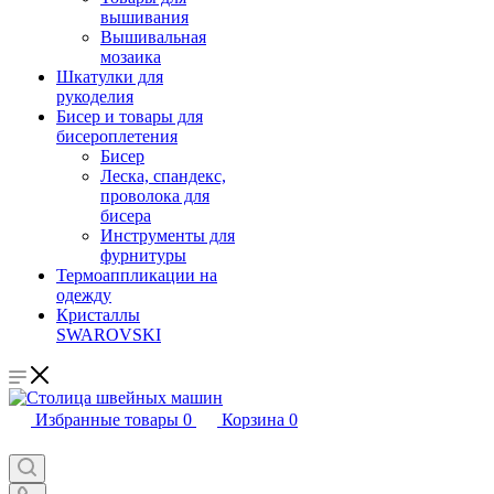
вышивания
Вышивальная
мозаика
Шкатулки для
рукоделия
Бисер и товары для
бисероплетения
Бисер
Леска, спандекс,
проволока для
бисера
Инструменты для
фурнитуры
Термоаппликации на
одежду
Кристаллы
SWAROVSKI
Избранные товары
0
Корзина
0