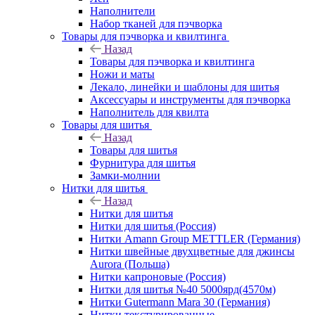
Наполнители
Набор тканей для пэчворка
Товары для пэчворка и квилтинга
Назад
Товары для пэчворка и квилтинга
Ножи и маты
Лекало, линейки и шаблоны для шитья
Аксессуары и инструменты для пэчворка
Наполнитель для квилта
Товары для шитья
Назад
Товары для шитья
Фурнитура для шитья
Замки-молнии
Нитки для шитья
Назад
Нитки для шитья
Нитки для шитья (Россия)
Нитки Amann Group METTLER (Германия)
Нитки швейные двухцветные для джинсы
Aurora (Польша)
Нитки капроновые (Россия)
Нитки для шитья №40 5000ярд(4570м)
Нитки Gutermann Mara 30 (Германия)
Нитки текстурированные