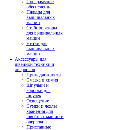
Программное
обеспечение
Пяльцы для
вышивальных
машин
Стабилизаторы
для вышивальных
машин
Нитки для
вышивальных
машин
Аксессуары для
швейной техники и
оверлоков
Принадлежности
Смазка и химия
Шпульки и
коробки для
шпулек
Освещение
Сумки и чехлы
хранения для
швейных машин и
оверлоков
Приставные