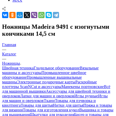
MAX
Ножницы Madeira 9491 с изогнутыми
кончиками 14,5 см
Главная
—
Каталог
—
Ножницы
Швейная техника
Гладильное оборудование
Вязальные
машины и аксессуары
Промышленное швейное
оборудование
Промышленные вышивальные
машины
Электронные подарочные карты
Раскройные
плоттеры ScanNCut и аксессуары
Манекены портновские
Всё
для машинной вышивки
Аксессуары для швейной техники и
оверлоков
Лапки для машин и оверлоков
Иглы ручные
Иглы
для машин и оверлоков
Ткани
Товары для пэчворка и
квилтинга
Товары для шитья
Нитки для шитья
Пряжа и товары
для вязания
Товары для изготовления кукол
Вышивка и товары
для вышивания
Шкатулки для рукоделия
Бисер и товары для