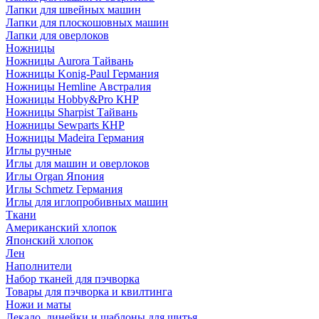
Лапки для швейных машин
Лапки для плоскошовных машин
Лапки для оверлоков
Ножницы
Ножницы Aurora Тайвань
Ножницы Konig-Paul Германия
Ножницы Hemline Австралия
Ножницы Hobby&Pro КНР
Ножницы Sharpist Тайвань
Ножницы Sewparts КНР
Ножницы Madeira Германия
Иглы ручные
Иглы для машин и оверлоков
Иглы Organ Япония
Иглы Schmetz Германия
Иглы для иглопробивных машин
Ткани
Американский хлопок
Японский хлопок
Лен
Наполнители
Набор тканей для пэчворка
Товары для пэчворка и квилтинга
Ножи и маты
Лекало, линейки и шаблоны для шитья