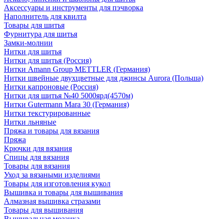
Аксессуары и инструменты для пэчворка
Наполнитель для квилта
Товары для шитья
Фурнитура для шитья
Замки-молнии
Нитки для шитья
Нитки для шитья (Россия)
Нитки Amann Group METTLER (Германия)
Нитки швейные двухцветные для джинсы Aurora (Польша)
Нитки капроновые (Россия)
Нитки для шитья №40 5000ярд(4570м)
Нитки Gutermann Mara 30 (Германия)
Нитки текстурированные
Нитки льняные
Пряжа и товары для вязания
Пряжа
Крючки для вязания
Спицы для вязания
Товары для вязания
Уход за вязаными изделиями
Товары для изготовления кукол
Вышивка и товары для вышивания
Алмазная вышивка стразами
Товары для вышивания
Вышивальная мозаика