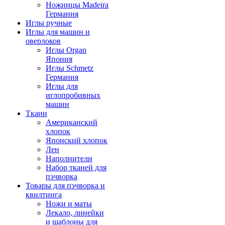
Ножницы Madeira
Германия
Иглы ручные
Иглы для машин и
оверлоков
Иглы Organ
Япония
Иглы Schmetz
Германия
Иглы для
иглопробивных
машин
Ткани
Американский
хлопок
Японский хлопок
Лен
Наполнители
Набор тканей для
пэчворка
Товары для пэчворка и
квилтинга
Ножи и маты
Лекало, линейки
и шаблоны для