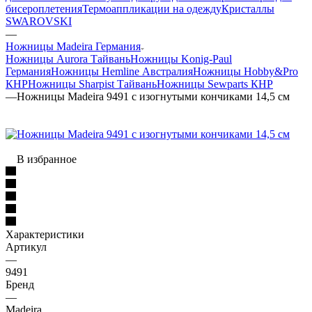
бисероплетения
Термоаппликации на одежду
Кристаллы
SWAROVSKI
—
Ножницы Madeira Германия
Ножницы Aurora Тайвань
Ножницы Konig-Paul
Германия
Ножницы Hemline Австралия
Ножницы Hobby&Pro
КНР
Ножницы Sharpist Тайвань
Ножницы Sewparts КНР
—
Ножницы Madeira 9491 с изогнутыми кончиками 14,5 см
В избранное
Характеристики
Артикул
—
9491
Бренд
—
Madeira