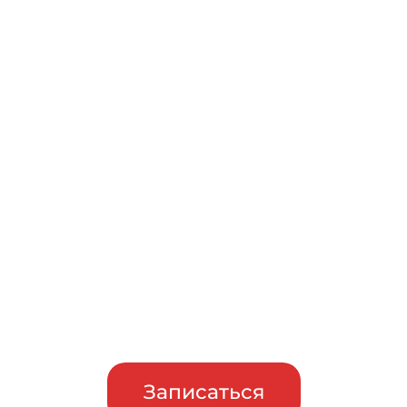
Записаться на бесплатный
тест-драйв
Приглашаем сравнить
машины в работе, прежде чем
сделать свой выбор
Записаться