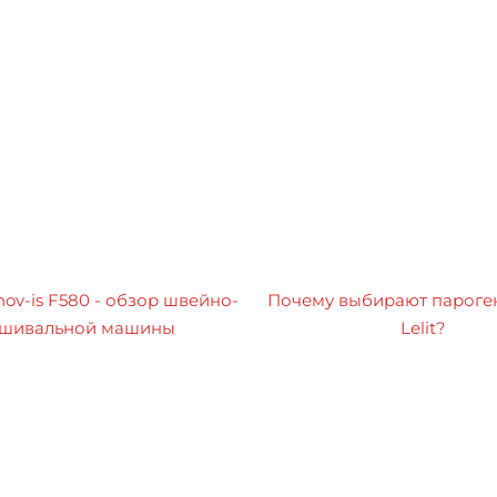
nov-is F580 - обзор швейно-
Почему выбирают пароге
шивальной машины
Lelit?