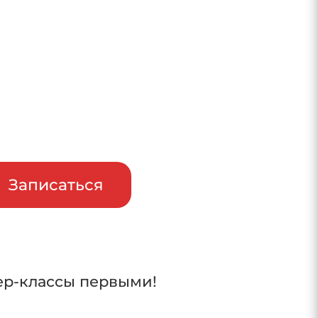
райв
Записаться
ер-классы первыми!