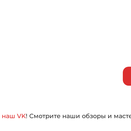
исаться на бесплатный тест-д
внить машины в работе,
лать свой выбор
а
наш VK
! Смотрите наши обзоры и маст