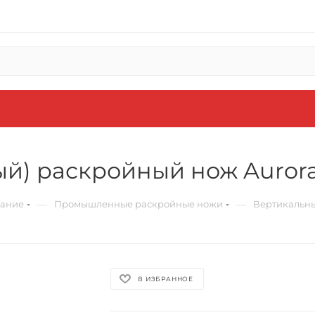
й) раскройный нож Aurora
—
—
вание
Промышленные раскройные ножи
Вертикальны
В ИЗБРАННОЕ