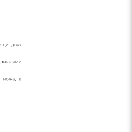
ощи двух
тличными
 ножа, а