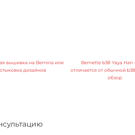
я вышивка на Bernina или
Bernette b38 Yaya Han
стыковка дизайнов
отличается от обычной b3
обзор
онсультацию