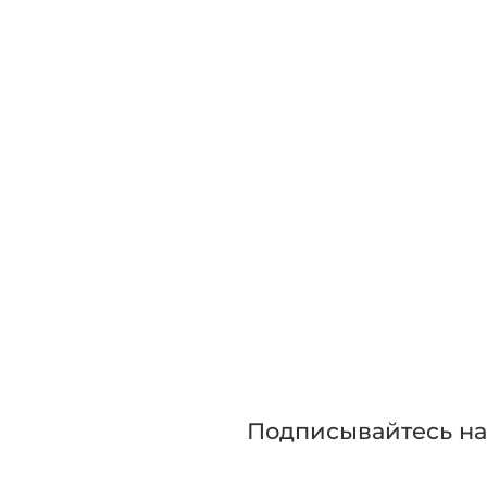
Зап
Приглашаем сра
прежде чем сде
Подписывайтесь н