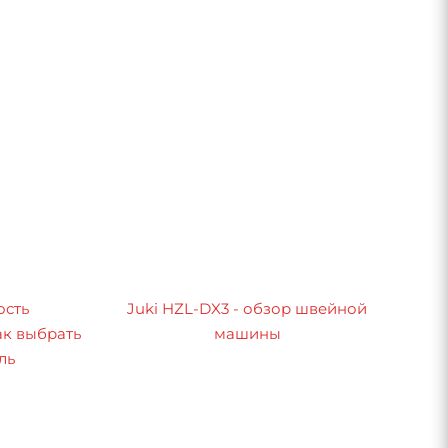
ость
Juki HZL-DX3 - обзор швейной
к выбрать
машины
ль