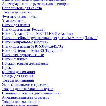
Аксессуары и инструменты для пэчворка
Наполнитель для квилта
Товары для шитья
Фурнитура для шитья
Замки-молнии
Нитки для шитья
Нитки для шитья (Россия)
Нитки Amann Group METTLER (Германия)
Нитки швейные двухцветные для джинсы Aurora (Польша)
Нитки капроновые (Россия)
Нитки для шитья №40 5000ярд(4570м)
Нитки Gutermann Mara 30 (Германия)
Нитки текстурированные
Нитки льняные
Пряжа и товары для вязания
Пряжа
Крючки для вязания
Спицы для вязания
Товары для вязания
Уход за вязаными изделиями
Товары для изготовления кукол
Вышивка и товары для вышивания
Алмазная вышивка стразами
Товары для вышивания
Вышивальная мозаика