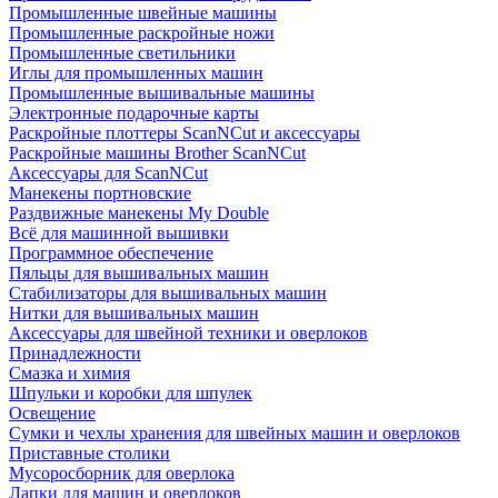
Промышленные швейные машины
Промышленные раскройные ножи
Промышленные светильники
Иглы для промышленных машин
Промышленные вышивальные машины
Электронные подарочные карты
Раскройные плоттеры ScanNCut и аксессуары
Раскройные машины Brother ScanNCut
Аксессуары для ScanNCut
Манекены портновские
Раздвижные манекены My Double
Всё для машинной вышивки
Программное обеспечение
Пяльцы для вышивальных машин
Стабилизаторы для вышивальных машин
Нитки для вышивальных машин
Аксессуары для швейной техники и оверлоков
Принадлежности
Смазка и химия
Шпульки и коробки для шпулек
Освещение
Сумки и чехлы хранения для швейных машин и оверлоков
Приставные столики
Мусоросборник для оверлока
Лапки для машин и оверлоков