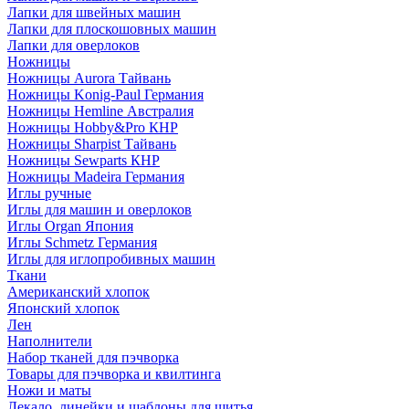
Лапки для швейных машин
Лапки для плоскошовных машин
Лапки для оверлоков
Ножницы
Ножницы Aurora Тайвань
Ножницы Konig-Paul Германия
Ножницы Hemline Австралия
Ножницы Hobby&Pro КНР
Ножницы Sharpist Тайвань
Ножницы Sewparts КНР
Ножницы Madeira Германия
Иглы ручные
Иглы для машин и оверлоков
Иглы Organ Япония
Иглы Schmetz Германия
Иглы для иглопробивных машин
Ткани
Американский хлопок
Японский хлопок
Лен
Наполнители
Набор тканей для пэчворка
Товары для пэчворка и квилтинга
Ножи и маты
Лекало, линейки и шаблоны для шитья