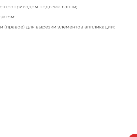
электроприводом подъема лапки;
загом;
и (правое) для вырезки элементов аппликации;
исаться на бесплатный тест-д