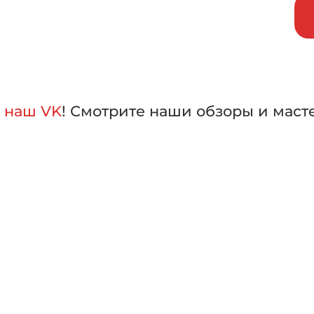
внить машины в работе,
лать свой выбор
а
наш VK
! Смотрите наши обзоры и маст