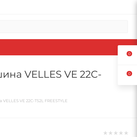
0
на VELLES VE 22C-
0
VELLES VE 22C-TS2L FREESTYLE