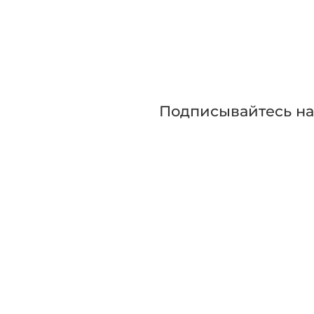
Приглашаем сра
прежде чем сде
Подписывайтесь н