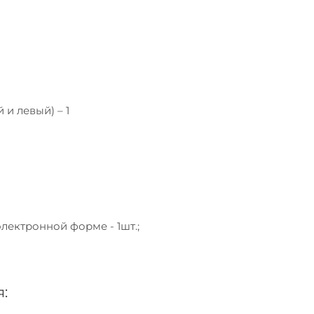
и левый) – 1
лектронной форме - 1шт.;
: