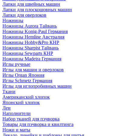
Лапки для швейных машин
Лапки для плоскошовных машин
Лапки для оверлоков
Ножницы
Ножницы Aurora Тайвань
Ножницы Konig-Paul Германия
Ножницы Hemline Австралия
Ножницы Hobby&Pro КНР
Ножницы Sharpist Тайвань
Ножницы Sewparts КНР
Ножницы Madeira Германия
Иглы ручные
Иглы для машин и оверлоков
Иглы Organ Япония
Иглы Schmetz Германия
Иглы для иглопробивных машин
Ткани
Американский хлопок
Японский хлопок
Лен
Наполнители
Набор тканей для пэчворка
Товары для пэчворка и квилтинга
Ножи и маты
Лекало, линейки и шаблоны для шитья