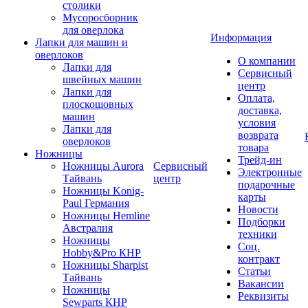
столики
Мусоросборник
для оверлока
Информация
Лапки для машин и
оверлоков
О компании
Лапки для
Сервисный
швейных машин
центр
Лапки для
Оплата,
плоскошовных
доставка,
машин
условия
Лапки для
возврата
оверлоков
товара
Ножницы
Трейд-ин
Ножницы Aurora
Сервисный
Электронные
Тайвань
центр
подарочные
Ножницы Konig-
карты
Paul Германия
Новости
Ножницы Hemline
Подборки
Австралия
техники
Ножницы
Соц.
Hobby&Pro КНР
контракт
Ножницы Sharpist
Статьи
Тайвань
Вакансии
Ножницы
Реквизиты
Sewparts КНР