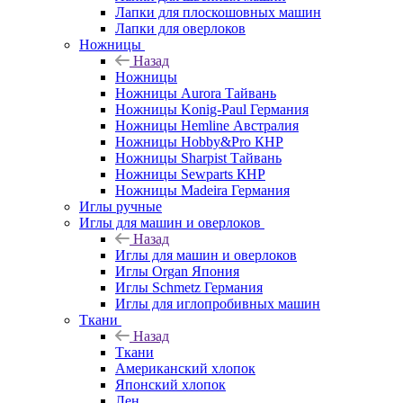
Лапки для плоскошовных машин
Лапки для оверлоков
Ножницы
Назад
Ножницы
Ножницы Aurora Тайвань
Ножницы Konig-Paul Германия
Ножницы Hemline Австралия
Ножницы Hobby&Pro КНР
Ножницы Sharpist Тайвань
Ножницы Sewparts КНР
Ножницы Madeira Германия
Иглы ручные
Иглы для машин и оверлоков
Назад
Иглы для машин и оверлоков
Иглы Organ Япония
Иглы Schmetz Германия
Иглы для иглопробивных машин
Ткани
Назад
Ткани
Американский хлопок
Японский хлопок
Лен