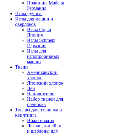
Ножницы Madeira
Германия
Иглы ручные
Иглы для машин и
оверлоков
Иглы Organ
Япония
Иглы Schmetz
Германия
Иглы для
иглопробивных
машин
Ткани
Американский
хлопок
Японский хлопок
Лен
Наполнители
Набор тканей для
пэчворка
Товары для пэчворка и
квилтинга
Ножи и маты
Лекало, линейки
и шаблоны для