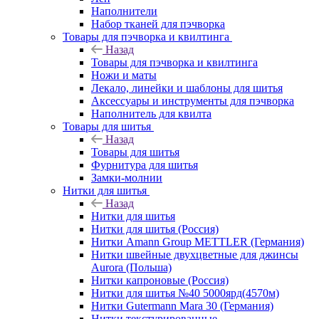
Наполнители
Набор тканей для пэчворка
Товары для пэчворка и квилтинга
Назад
Товары для пэчворка и квилтинга
Ножи и маты
Лекало, линейки и шаблоны для шитья
Аксессуары и инструменты для пэчворка
Наполнитель для квилта
Товары для шитья
Назад
Товары для шитья
Фурнитура для шитья
Замки-молнии
Нитки для шитья
Назад
Нитки для шитья
Нитки для шитья (Россия)
Нитки Amann Group METTLER (Германия)
Нитки швейные двухцветные для джинсы
Aurora (Польша)
Нитки капроновые (Россия)
Нитки для шитья №40 5000ярд(4570м)
Нитки Gutermann Mara 30 (Германия)
Нитки текстурированные