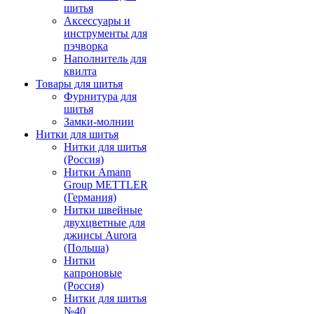
шитья
Аксессуары и
инструменты для
пэчворка
Наполнитель для
квилта
Товары для шитья
Фурнитура для
шитья
Замки-молнии
Нитки для шитья
Нитки для шитья
(Россия)
Нитки Amann
Group METTLER
(Германия)
Нитки швейные
двухцветные для
джинсы Aurora
(Польша)
Нитки
капроновые
(Россия)
Нитки для шитья
№40