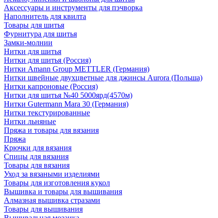
Аксессуары и инструменты для пэчворка
Наполнитель для квилта
Товары для шитья
Фурнитура для шитья
Замки-молнии
Нитки для шитья
Нитки для шитья (Россия)
Нитки Amann Group METTLER (Германия)
Нитки швейные двухцветные для джинсы Aurora (Польша)
Нитки капроновые (Россия)
Нитки для шитья №40 5000ярд(4570м)
Нитки Gutermann Mara 30 (Германия)
Нитки текстурированные
Нитки льняные
Пряжа и товары для вязания
Пряжа
Крючки для вязания
Спицы для вязания
Товары для вязания
Уход за вязаными изделиями
Товары для изготовления кукол
Вышивка и товары для вышивания
Алмазная вышивка стразами
Товары для вышивания
Вышивальная мозаика