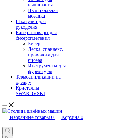
вышивания
Вышивальная
мозаика
Шкатулки для
рукоделия
Бисер и товары для
бисероплетения
Бисер
Леска, спандекс,
проволока для
бисера
Инструменты для
фурнитуры
Термоаппликации на
одежду
Кристаллы
SWAROVSKI
Избранные товары
0
Корзина
0