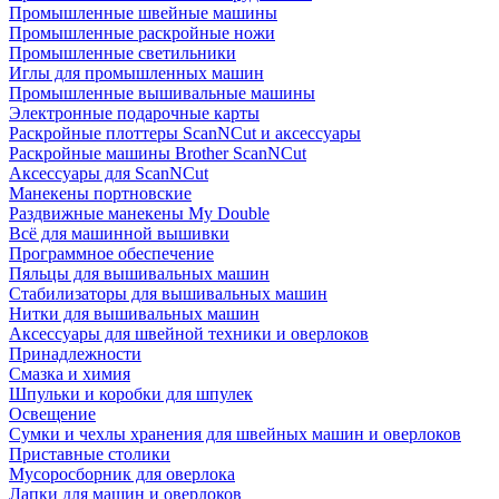
Промышленные швейные машины
Промышленные раскройные ножи
Промышленные светильники
Иглы для промышленных машин
Промышленные вышивальные машины
Электронные подарочные карты
Раскройные плоттеры ScanNCut и аксессуары
Раскройные машины Brother ScanNCut
Аксессуары для ScanNCut
Манекены портновские
Раздвижные манекены My Double
Всё для машинной вышивки
Программное обеспечение
Пяльцы для вышивальных машин
Стабилизаторы для вышивальных машин
Нитки для вышивальных машин
Аксессуары для швейной техники и оверлоков
Принадлежности
Смазка и химия
Шпульки и коробки для шпулек
Освещение
Сумки и чехлы хранения для швейных машин и оверлоков
Приставные столики
Мусоросборник для оверлока
Лапки для машин и оверлоков