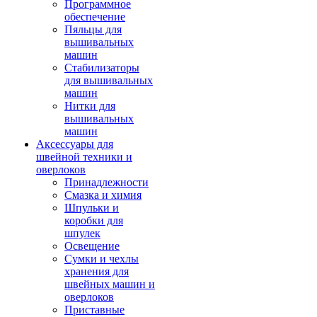
Программное
обеспечение
Пяльцы для
вышивальных
машин
Стабилизаторы
для вышивальных
машин
Нитки для
вышивальных
машин
Аксессуары для
швейной техники и
оверлоков
Принадлежности
Смазка и химия
Шпульки и
коробки для
шпулек
Освещение
Сумки и чехлы
хранения для
швейных машин и
оверлоков
Приставные