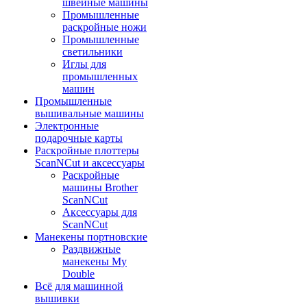
швейные машины
Промышленные
раскройные ножи
Промышленные
светильники
Иглы для
промышленных
машин
Промышленные
вышивальные машины
Электронные
подарочные карты
Раскройные плоттеры
ScanNCut и аксессуары
Раскройные
машины Brother
ScanNCut
Аксессуары для
ScanNCut
Манекены портновские
Раздвижные
манекены My
Double
Всё для машинной
вышивки