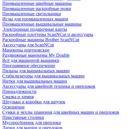
Промышленные швейные машины
Промышленные раскройные ножи
Промышленные светильники
Иглы для промышленных машин
Промышленные вышивальные машины
Электронные подарочные карты
Раскройные плоттеры ScanNCut и аксессуары
Раскройные машины Brother ScanNCut
Аксессуары для ScanNCut
Манекены портновские
Раздвижные манекены My Double
Всё для машинной вышивки
Программное обеспечение
Пяльцы для вышивальных машин
Стабилизаторы для вышивальных машин
Нитки для вышивальных машин
Аксессуары для швейной техники и оверлоков
Принадлежности
Смазка и химия
Шпульки и коробки для шпулек
Освещение
Сумки и чехлы хранения для швейных машин и оверлоков
Приставные столики
Мусоросборник для оверлока
Лапки для машин и оверлоков