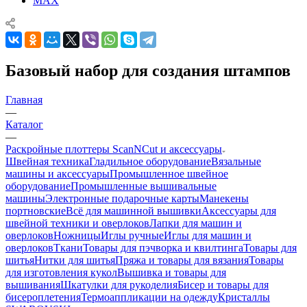
MAX
Базовый набор для создания штампов
Главная
—
Каталог
—
Раскройные плоттеры ScanNCut и аксессуары
Швейная техника
Гладильное оборудование
Вязальные
машины и аксессуары
Промышленное швейное
оборудование
Промышленные вышивальные
машины
Электронные подарочные карты
Манекены
портновские
Всё для машинной вышивки
Аксессуары для
швейной техники и оверлоков
Лапки для машин и
оверлоков
Ножницы
Иглы ручные
Иглы для машин и
оверлоков
Ткани
Товары для пэчворка и квилтинга
Товары для
шитья
Нитки для шитья
Пряжа и товары для вязания
Товары
для изготовления кукол
Вышивка и товары для
вышивания
Шкатулки для рукоделия
Бисер и товары для
бисероплетения
Термоаппликации на одежду
Кристаллы