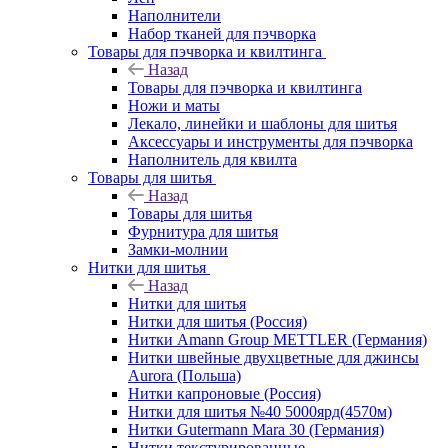
Наполнители
Набор тканей для пэчворка
Товары для пэчворка и квилтинга
Назад
Товары для пэчворка и квилтинга
Ножи и маты
Лекало, линейки и шаблоны для шитья
Аксессуары и инструменты для пэчворка
Наполнитель для квилта
Товары для шитья
Назад
Товары для шитья
Фурнитура для шитья
Замки-молнии
Нитки для шитья
Назад
Нитки для шитья
Нитки для шитья (Россия)
Нитки Amann Group METTLER (Германия)
Нитки швейные двухцветные для джинсы
Aurora (Польша)
Нитки капроновые (Россия)
Нитки для шитья №40 5000ярд(4570м)
Нитки Gutermann Mara 30 (Германия)
Нитки текстурированные