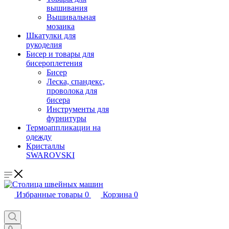
вышивания
Вышивальная
мозаика
Шкатулки для
рукоделия
Бисер и товары для
бисероплетения
Бисер
Леска, спандекс,
проволока для
бисера
Инструменты для
фурнитуры
Термоаппликации на
одежду
Кристаллы
SWAROVSKI
Избранные товары
0
Корзина
0