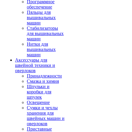
Программное
обеспечение
Пяльцы для
вышивальных
машин
Стабилизаторы
для вышивальных
машин
Нитки для
вышивальных
машин
Аксессуары для
швейной техники и
оверлоков
Принадлежности
Смазка и химия
Шпульки и
коробки для
шпулек
Освещение
Сумки и чехлы
хранения для
швейных машин и
оверлоков
Приставные