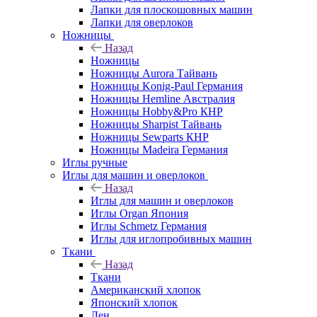
Лапки для плоскошовных машин
Лапки для оверлоков
Ножницы
Назад
Ножницы
Ножницы Aurora Тайвань
Ножницы Konig-Paul Германия
Ножницы Hemline Австралия
Ножницы Hobby&Pro КНР
Ножницы Sharpist Тайвань
Ножницы Sewparts КНР
Ножницы Madeira Германия
Иглы ручные
Иглы для машин и оверлоков
Назад
Иглы для машин и оверлоков
Иглы Organ Япония
Иглы Schmetz Германия
Иглы для иглопробивных машин
Ткани
Назад
Ткани
Американский хлопок
Японский хлопок
Лен