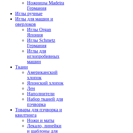
Ножницы Madeira
Германия
Иглы ручные
Иглы для машин и
оверлоков
Иглы Organ
Япония
Иглы Schmetz
Германия
Иглы для
иглопробивных
машин
Ткани
Американский
хлопок
Японский хлопок
Лен
Наполнители
Набор тканей для
пэчворка
Товары для пэчворка и
квилтинга
Ножи и маты
Лекало, линейки
и шаблоны для