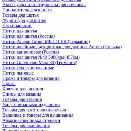
Аксессуары и инструменты для пэчворка
Наполнитель для квилта
Товары для шитья
Фурнитура для шитья
Замки-молнии
Нитки для шитья
Нитки для шитья (Россия)
Нитки Amann Group METTLER (Германия)
Нитки швейные двухцветные для джинсы Aurora (Польша)
Нитки капроновые (Россия)
Нитки для шитья №40 5000ярд(4570м)
Нитки Gutermann Mara 30 (Германия)
Нитки текстурированные
Нитки льняные
Пряжа и товары для вязания
Пряжа
Крючки для вязания
Спицы для вязания
Товары для вязания
Уход за вязаными изделиями
Товары для изготовления кукол
Вышивка и товары для вышивания
Алмазная вышивка стразами
Товары для вышивания
Вышивальная мозаика