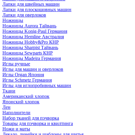
Лапки для швейных машин
Лапки для плоскошовных машин
Лапки для оверлоков
Ножницы
Ножницы Aurora Тайвань
Ножницы Konig-Paul Германия
Ножницы Hemline Австралия
Ножницы Hobby&Pro КНР
Ножницы Sharpist Тайвань
Ножницы Sewparts КНР
Ножницы Madeira Германия
Иглы ручные
Иглы для машин и оверлоков
Иглы Organ Япония
Иглы Schmetz Германия
Иглы для иглопробивных машин
Ткани
Американский хлопок
Японский хлопок
Лен
Наполнители
Набор тканей для пэчворка
Товары для пэчворка и квилтинга
Ножи и маты
Лекало, линейки и шаблоны для шитья