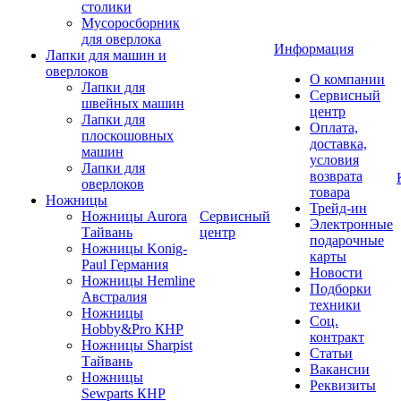
столики
Мусоросборник
для оверлока
Информация
Лапки для машин и
оверлоков
О компании
Лапки для
Сервисный
швейных машин
центр
Лапки для
Оплата,
плоскошовных
доставка,
машин
условия
Лапки для
возврата
оверлоков
товара
Ножницы
Трейд-ин
Ножницы Aurora
Сервисный
Электронные
Тайвань
центр
подарочные
Ножницы Konig-
карты
Paul Германия
Новости
Ножницы Hemline
Подборки
Австралия
техники
Ножницы
Соц.
Hobby&Pro КНР
контракт
Ножницы Sharpist
Статьи
Тайвань
Вакансии
Ножницы
Реквизиты
Sewparts КНР