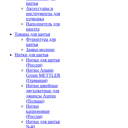
шитья
Аксессуары и
инструменты для
пэчворка
Наполнитель для
квилта
Товары для шитья
Фурнитура для
шитья
Замки-молнии
Нитки для шитья
Нитки для шитья
(Россия)
Нитки Amann
Group METTLER
(Германия)
Нитки швейные
двухцветные для
джинсы Aurora
(Польша)
Нитки
капроновые
(Россия)
Нитки для шитья
№40