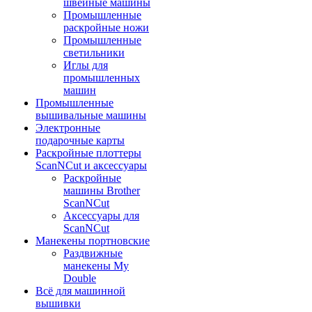
швейные машины
Промышленные
раскройные ножи
Промышленные
светильники
Иглы для
промышленных
машин
Промышленные
вышивальные машины
Электронные
подарочные карты
Раскройные плоттеры
ScanNCut и аксессуары
Раскройные
машины Brother
ScanNCut
Аксессуары для
ScanNCut
Манекены портновские
Раздвижные
манекены My
Double
Всё для машинной
вышивки