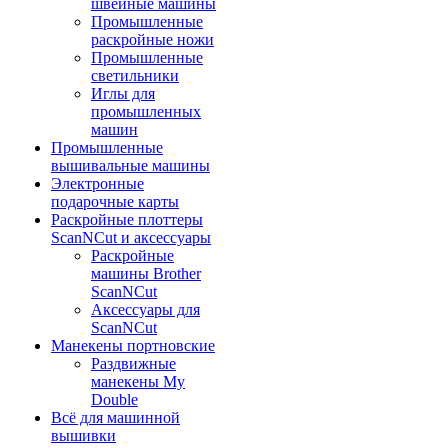
швейные машины
Промышленные
раскройные ножи
Промышленные
светильники
Иглы для
промышленных
машин
Промышленные
вышивальные машины
Электронные
подарочные карты
Раскройные плоттеры
ScanNCut и аксессуары
Раскройные
машины Brother
ScanNCut
Аксессуары для
ScanNCut
Манекены портновские
Раздвижные
манекены My
Double
Всё для машинной
вышивки