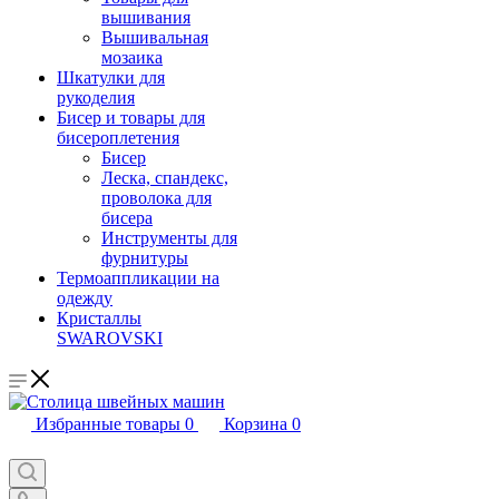
вышивания
Вышивальная
мозаика
Шкатулки для
рукоделия
Бисер и товары для
бисероплетения
Бисер
Леска, спандекс,
проволока для
бисера
Инструменты для
фурнитуры
Термоаппликации на
одежду
Кристаллы
SWAROVSKI
Избранные товары
0
Корзина
0