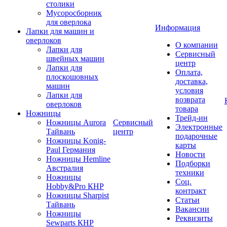
столики
Мусоросборник
для оверлока
Информация
Лапки для машин и
оверлоков
О компании
Лапки для
Сервисный
швейных машин
центр
Лапки для
Оплата,
плоскошовных
доставка,
машин
условия
Лапки для
возврата
оверлоков
товара
Ножницы
Трейд-ин
Ножницы Aurora
Сервисный
Электронные
Тайвань
центр
подарочные
Ножницы Konig-
карты
Paul Германия
Новости
Ножницы Hemline
Подборки
Австралия
техники
Ножницы
Соц.
Hobby&Pro КНР
контракт
Ножницы Sharpist
Статьи
Тайвань
Вакансии
Ножницы
Реквизиты
Sewparts КНР