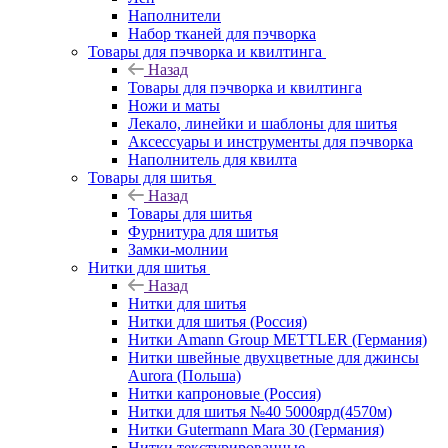
Наполнители
Набор тканей для пэчворка
Товары для пэчворка и квилтинга
Назад
Товары для пэчворка и квилтинга
Ножи и маты
Лекало, линейки и шаблоны для шитья
Аксессуары и инструменты для пэчворка
Наполнитель для квилта
Товары для шитья
Назад
Товары для шитья
Фурнитура для шитья
Замки-молнии
Нитки для шитья
Назад
Нитки для шитья
Нитки для шитья (Россия)
Нитки Amann Group METTLER (Германия)
Нитки швейные двухцветные для джинсы
Aurora (Польша)
Нитки капроновые (Россия)
Нитки для шитья №40 5000ярд(4570м)
Нитки Gutermann Mara 30 (Германия)
Нитки текстурированные