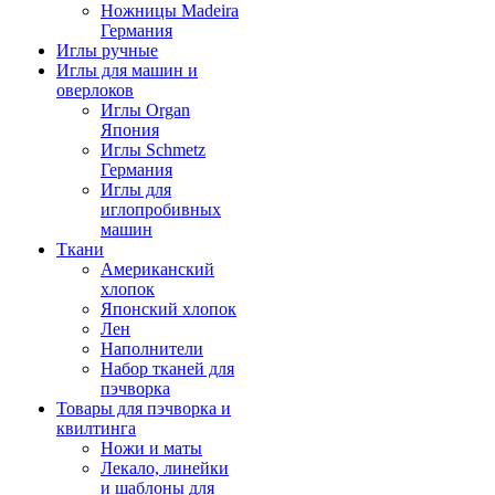
Ножницы Madeira
Германия
Иглы ручные
Иглы для машин и
оверлоков
Иглы Organ
Япония
Иглы Schmetz
Германия
Иглы для
иглопробивных
машин
Ткани
Американский
хлопок
Японский хлопок
Лен
Наполнители
Набор тканей для
пэчворка
Товары для пэчворка и
квилтинга
Ножи и маты
Лекало, линейки
и шаблоны для