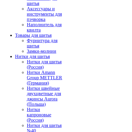
шитья
Аксессуары и
инструменты для
пэчворка
Наполнитель для
квилта
Товары для шитья
Фурнитура для
шитья
Замки-молнии
Нитки для шитья
Нитки для шитья
(Россия)
Нитки Amann
Group METTLER
(Германия)
Нитки швейные
двухцветные для
джинсы Aurora
(Польша)
Нитки
капроновые
(Россия)
Нитки для шитья
№40