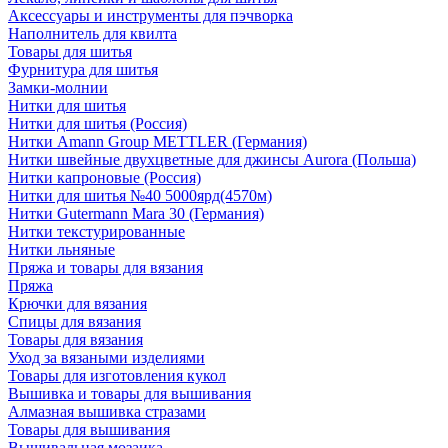
Аксессуары и инструменты для пэчворка
Наполнитель для квилта
Товары для шитья
Фурнитура для шитья
Замки-молнии
Нитки для шитья
Нитки для шитья (Россия)
Нитки Amann Group METTLER (Германия)
Нитки швейные двухцветные для джинсы Aurora (Польша)
Нитки капроновые (Россия)
Нитки для шитья №40 5000ярд(4570м)
Нитки Gutermann Mara 30 (Германия)
Нитки текстурированные
Нитки льняные
Пряжа и товары для вязания
Пряжа
Крючки для вязания
Спицы для вязания
Товары для вязания
Уход за вязаными изделиями
Товары для изготовления кукол
Вышивка и товары для вышивания
Алмазная вышивка стразами
Товары для вышивания
Вышивальная мозаика