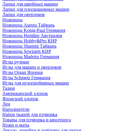
Лапки для швейных машин
Лапки для плоскошовных машин
Лапки для оверлоков
Ножницы
Ножницы Aurora Тайвань
Ножницы Konig-Paul Германия
Ножницы Hemline Австралия
Ножницы Hobby&Pro КНР
Ножницы Sharpist Тайвань
Ножницы Sewparts КНР
Ножницы Madeira Германия
Иглы ручные
Иглы для машин и оверлоков
Иглы Organ Япония
Иглы Schmetz Германия
Иглы для иглопробивных машин
Ткани
Американский хлопок
Японский хлопок
Лен
Наполнители
Набор тканей для пэчворка
Товары для пэчворка и квилтинга
Ножи и маты
Лекало, линейки и шаблоны для шитья