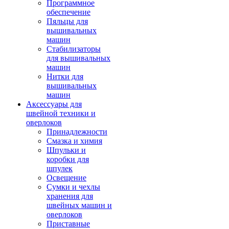
Программное
обеспечение
Пяльцы для
вышивальных
машин
Стабилизаторы
для вышивальных
машин
Нитки для
вышивальных
машин
Аксессуары для
швейной техники и
оверлоков
Принадлежности
Смазка и химия
Шпульки и
коробки для
шпулек
Освещение
Сумки и чехлы
хранения для
швейных машин и
оверлоков
Приставные