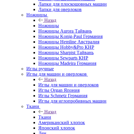
Лапки для плоскошовных машин
Лапки для оверлоков
Ножницы
Назад
Ножницы
Ножницы Aurora Тайвань
Ножницы Konig-Paul Германия
Ножницы Hemline Австралия
Ножницы Hobby&Pro КНР
Ножницы Sharpist Тайвань
Ножницы Sewparts КНР
Ножницы Madeira Германия
Иглы ручные
Иглы для машин и оверлоков
Назад
Иглы для машин и оверлоков
Иглы Organ Япония
Иглы Schmetz Германия
Иглы для иглопробивных машин
Ткани
Назад
Ткани
Американский хлопок
Японский хлопок
Лен