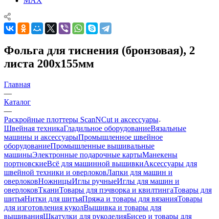
MAX
Фольга для тиснения (бронзовая), 2
листа 200x155мм
Главная
—
Каталог
—
Раскройные плоттеры ScanNCut и аксессуары
Швейная техника
Гладильное оборудование
Вязальные
машины и аксессуары
Промышленное швейное
оборудование
Промышленные вышивальные
машины
Электронные подарочные карты
Манекены
портновские
Всё для машинной вышивки
Аксессуары для
швейной техники и оверлоков
Лапки для машин и
оверлоков
Ножницы
Иглы ручные
Иглы для машин и
оверлоков
Ткани
Товары для пэчворка и квилтинга
Товары для
шитья
Нитки для шитья
Пряжа и товары для вязания
Товары
для изготовления кукол
Вышивка и товары для
вышивания
Шкатулки для рукоделия
Бисер и товары для