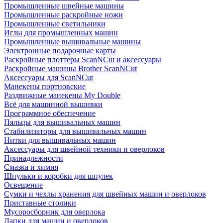
Промышленные швейные машины
Промышленные раскройные ножи
Промышленные светильники
Иглы для промышленных машин
Промышленные вышивальные машины
Электронные подарочные карты
Раскройные плоттеры ScanNCut и аксессуары
Раскройные машины Brother ScanNCut
Аксессуары для ScanNCut
Манекены портновские
Раздвижные манекены My Double
Всё для машинной вышивки
Программное обеспечение
Пяльцы для вышивальных машин
Стабилизаторы для вышивальных машин
Нитки для вышивальных машин
Аксессуары для швейной техники и оверлоков
Принадлежности
Смазка и химия
Шпульки и коробки для шпулек
Освещение
Сумки и чехлы хранения для швейных машин и оверлоков
Приставные столики
Мусоросборник для оверлока
Лапки для машин и оверлоков