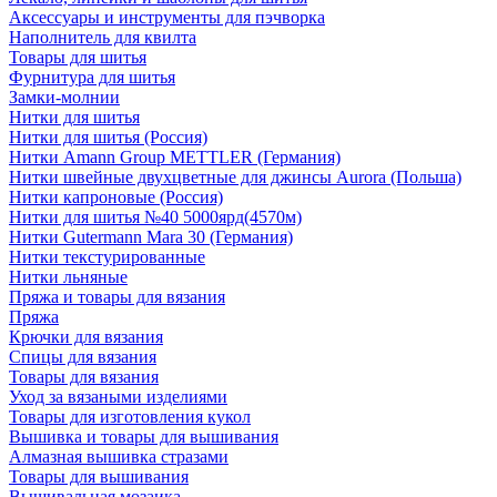
Аксессуары и инструменты для пэчворка
Наполнитель для квилта
Товары для шитья
Фурнитура для шитья
Замки-молнии
Нитки для шитья
Нитки для шитья (Россия)
Нитки Amann Group METTLER (Германия)
Нитки швейные двухцветные для джинсы Aurora (Польша)
Нитки капроновые (Россия)
Нитки для шитья №40 5000ярд(4570м)
Нитки Gutermann Mara 30 (Германия)
Нитки текстурированные
Нитки льняные
Пряжа и товары для вязания
Пряжа
Крючки для вязания
Спицы для вязания
Товары для вязания
Уход за вязаными изделиями
Товары для изготовления кукол
Вышивка и товары для вышивания
Алмазная вышивка стразами
Товары для вышивания
Вышивальная мозаика