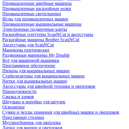
Промышленные швейные машины
Промышленные раскройные ножи
Промышленные светильники
Иглы для промышленных машин
Промышленные вышивальные машины
Электронные подарочные карты
Раскройные плоттеры ScanNCut и аксессуары
Раскройные машины Brother ScanNCut
Аксессуары для ScanNCut
Манекены портновские
Раздвижные манекены My Double
Всё для машинной вышивки
Программное обеспечение
Пяльцы для вышивальных машин
Стабилизаторы для вышивальных машин
Нитки для вышивальных машин
Аксессуары для швейной техники и оверлоков
Принадлежности
Смазка и химия
Шпульки и коробки для шпулек
Освещение
Сумки и чехлы хранения для швейных машин и оверлоков
Приставные столики
Мусоросборник для оверлока
Лапки для машин и оверлоков