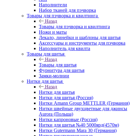
Наполнители
Набор тканей для пэчворка
Товары для пэчворка и квилтинга
Назад
Товары для пэчворка и квилтинга
Ножи и маты
Лекало, линейки и шаблоны для шитья
Аксессуары и инструменты для пэчворка
Наполнитель для квилта
Товары для шитья
Назад
Товары для шитья
Фурнитура для шитья
Замки-молнии
Нитки для шитья
Назад
Нитки для шитья
Нитки для шитья (Россия)
Нитки Amann Group METTLER (Германия)
Нитки швейные двухцветные для джинсы
Aurora (Польша)
Нитки капроновые (Россия)
Нитки для шитья №40 5000ярд(4570м)
Нитки Gutermann Mara 30 (Германия)
Нитки текстурированные