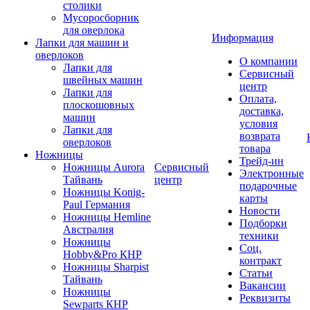
столики
Мусоросборник
для оверлока
Информация
Лапки для машин и
оверлоков
О компании
Лапки для
Сервисный
швейных машин
центр
Лапки для
Оплата,
плоскошовных
доставка,
машин
условия
Лапки для
возврата
оверлоков
товара
Ножницы
Трейд-ин
Ножницы Aurora
Сервисный
Электронные
Тайвань
центр
подарочные
Ножницы Konig-
карты
Paul Германия
Новости
Ножницы Hemline
Подборки
Австралия
техники
Ножницы
Соц.
Hobby&Pro КНР
контракт
Ножницы Sharpist
Статьи
Тайвань
Вакансии
Ножницы
Реквизиты
Sewparts КНР