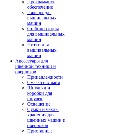
Программное
обеспечение
Пяльцы для
вышивальных
машин
Стабилизаторы
для вышивальных
машин
Нитки для
вышивальных
машин
Аксессуары для
швейной техники и
оверлоков
Принадлежности
Смазка и химия
Шпульки и
коробки для
шпулек
Освещение
Сумки и чехлы
хранения для
швейных машин и
оверлоков
Приставные