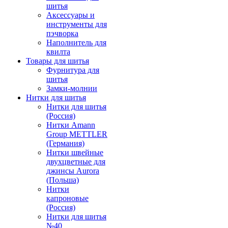
шитья
Аксессуары и
инструменты для
пэчворка
Наполнитель для
квилта
Товары для шитья
Фурнитура для
шитья
Замки-молнии
Нитки для шитья
Нитки для шитья
(Россия)
Нитки Amann
Group METTLER
(Германия)
Нитки швейные
двухцветные для
джинсы Aurora
(Польша)
Нитки
капроновые
(Россия)
Нитки для шитья
№40