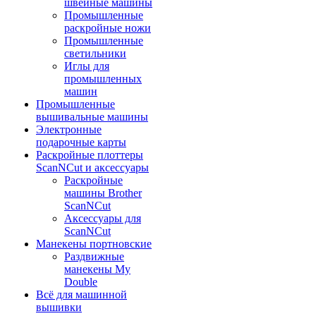
швейные машины
Промышленные
раскройные ножи
Промышленные
светильники
Иглы для
промышленных
машин
Промышленные
вышивальные машины
Электронные
подарочные карты
Раскройные плоттеры
ScanNCut и аксессуары
Раскройные
машины Brother
ScanNCut
Аксессуары для
ScanNCut
Манекены портновские
Раздвижные
манекены My
Double
Всё для машинной
вышивки