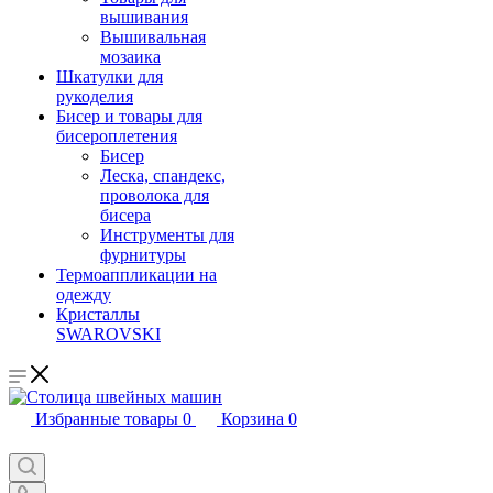
вышивания
Вышивальная
мозаика
Шкатулки для
рукоделия
Бисер и товары для
бисероплетения
Бисер
Леска, спандекс,
проволока для
бисера
Инструменты для
фурнитуры
Термоаппликации на
одежду
Кристаллы
SWAROVSKI
Избранные товары
0
Корзина
0