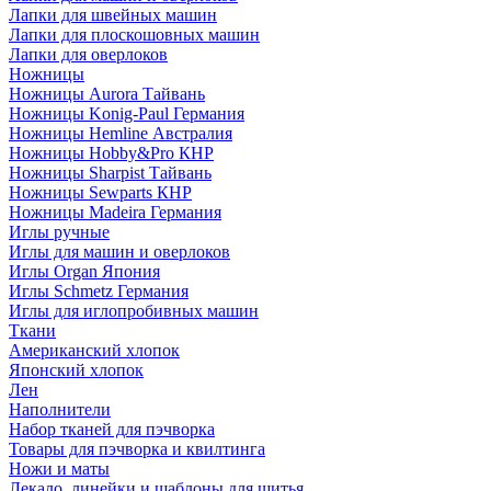
Лапки для швейных машин
Лапки для плоскошовных машин
Лапки для оверлоков
Ножницы
Ножницы Aurora Тайвань
Ножницы Konig-Paul Германия
Ножницы Hemline Австралия
Ножницы Hobby&Pro КНР
Ножницы Sharpist Тайвань
Ножницы Sewparts КНР
Ножницы Madeira Германия
Иглы ручные
Иглы для машин и оверлоков
Иглы Organ Япония
Иглы Schmetz Германия
Иглы для иглопробивных машин
Ткани
Американский хлопок
Японский хлопок
Лен
Наполнители
Набор тканей для пэчворка
Товары для пэчворка и квилтинга
Ножи и маты
Лекало, линейки и шаблоны для шитья