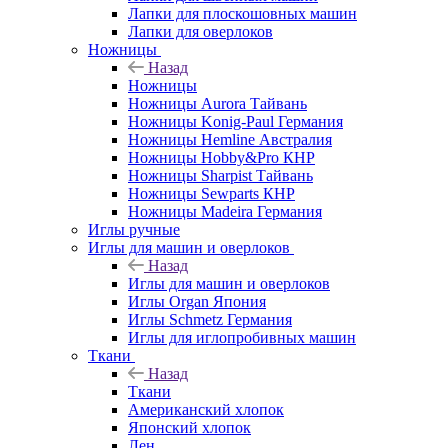
Лапки для плоскошовных машин
Лапки для оверлоков
Ножницы
Назад
Ножницы
Ножницы Aurora Тайвань
Ножницы Konig-Paul Германия
Ножницы Hemline Австралия
Ножницы Hobby&Pro КНР
Ножницы Sharpist Тайвань
Ножницы Sewparts КНР
Ножницы Madeira Германия
Иглы ручные
Иглы для машин и оверлоков
Назад
Иглы для машин и оверлоков
Иглы Organ Япония
Иглы Schmetz Германия
Иглы для иглопробивных машин
Ткани
Назад
Ткани
Американский хлопок
Японский хлопок
Лен