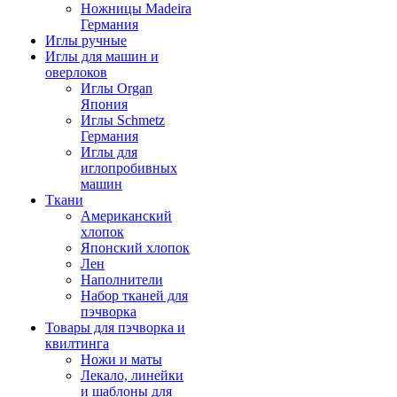
Ножницы Madeira
Германия
Иглы ручные
Иглы для машин и
оверлоков
Иглы Organ
Япония
Иглы Schmetz
Германия
Иглы для
иглопробивных
машин
Ткани
Американский
хлопок
Японский хлопок
Лен
Наполнители
Набор тканей для
пэчворка
Товары для пэчворка и
квилтинга
Ножи и маты
Лекало, линейки
и шаблоны для