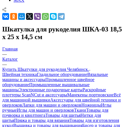
MAX
Шкатулка для рукоделия ШКА-03 18,5
x 25 x 14,5 см
Главная
—
Каталог
—
Купить Шкатулки для рукоделия Челябинск.
Швейная техника
Гладильное оборудование
Вязальные
машины и аксессуары
Промышленное швейное
оборудование
Промышленные вышивальные
машины
Электронные подарочные карты
Раскройные
плоттеры ScanNCut и аксессуары
Манекены портновские
Всё
для машинной вышивки
Аксессуары для швейной техники и
оверлоков
Лапки для машин и оверлоков
Ножницы
Иглы
ручные
Иглы для машин и оверлоков
Ткани
Товары для
пэчворка и квилтинга
Товары для шитья
Нитки для
шитья
Пряжа и товары для вязания
Товары для изготовления
кукол
Вышивка и товары для вышивания
Бисер и товары для