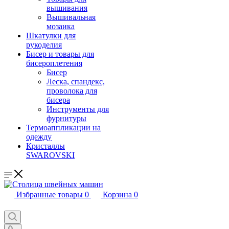
вышивания
Вышивальная
мозаика
Шкатулки для
рукоделия
Бисер и товары для
бисероплетения
Бисер
Леска, спандекс,
проволока для
бисера
Инструменты для
фурнитуры
Термоаппликации на
одежду
Кристаллы
SWAROVSKI
Избранные товары
0
Корзина
0