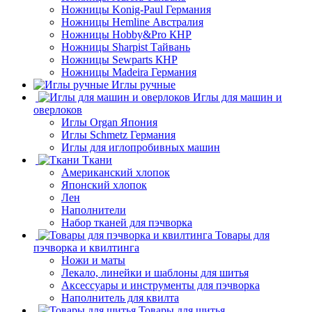
Ножницы Konig-Paul Германия
Ножницы Hemline Австралия
Ножницы Hobby&Pro КНР
Ножницы Sharpist Тайвань
Ножницы Sewparts КНР
Ножницы Madeira Германия
Иглы ручные
Иглы для машин и
оверлоков
Иглы Organ Япония
Иглы Schmetz Германия
Иглы для иглопробивных машин
Ткани
Американский хлопок
Японский хлопок
Лен
Наполнители
Набор тканей для пэчворка
Товары для
пэчворка и квилтинга
Ножи и маты
Лекало, линейки и шаблоны для шитья
Аксессуары и инструменты для пэчворка
Наполнитель для квилта
Товары для шитья