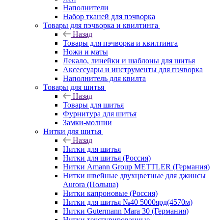
Наполнители
Набор тканей для пэчворка
Товары для пэчворка и квилтинга
Назад
Товары для пэчворка и квилтинга
Ножи и маты
Лекало, линейки и шаблоны для шитья
Аксессуары и инструменты для пэчворка
Наполнитель для квилта
Товары для шитья
Назад
Товары для шитья
Фурнитура для шитья
Замки-молнии
Нитки для шитья
Назад
Нитки для шитья
Нитки для шитья (Россия)
Нитки Amann Group METTLER (Германия)
Нитки швейные двухцветные для джинсы
Aurora (Польша)
Нитки капроновые (Россия)
Нитки для шитья №40 5000ярд(4570м)
Нитки Gutermann Mara 30 (Германия)
Нитки текстурированные