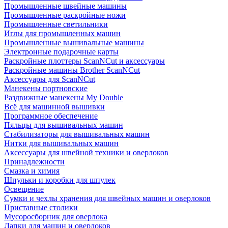
Промышленные швейные машины
Промышленные раскройные ножи
Промышленные светильники
Иглы для промышленных машин
Промышленные вышивальные машины
Электронные подарочные карты
Раскройные плоттеры ScanNCut и аксессуары
Раскройные машины Brother ScanNCut
Аксессуары для ScanNCut
Манекены портновские
Раздвижные манекены My Double
Всё для машинной вышивки
Программное обеспечение
Пяльцы для вышивальных машин
Стабилизаторы для вышивальных машин
Нитки для вышивальных машин
Аксессуары для швейной техники и оверлоков
Принадлежности
Смазка и химия
Шпульки и коробки для шпулек
Освещение
Сумки и чехлы хранения для швейных машин и оверлоков
Приставные столики
Мусоросборник для оверлока
Лапки для машин и оверлоков