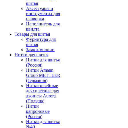
шитья
Аксессуары и
инструменты для
пэчворка
Наполнитель для
квилта
Товары для шитья
Фурнитура для
шитья
Замки-молнии
Нитки для шитья
Нитки для шитья
(Россия)
Нитки Amann
Group METTLER
(Германия)
Нитки швейные
двухцветные для
джинсы Aurora
(Польша)
Нитки
капроновые
(Россия)
Нитки для шитья
№40