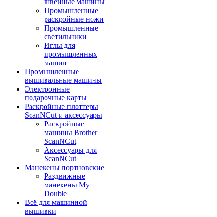
швейные машины
Промышленные
раскройные ножи
Промышленные
светильники
Иглы для
промышленных
машин
Промышленные
вышивальные машины
Электронные
подарочные карты
Раскройные плоттеры
ScanNCut и аксессуары
Раскройные
машины Brother
ScanNCut
Аксессуары для
ScanNCut
Манекены портновские
Раздвижные
манекены My
Double
Всё для машинной
вышивки