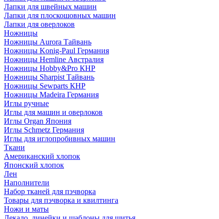
Лапки для швейных машин
Лапки для плоскошовных машин
Лапки для оверлоков
Ножницы
Ножницы Aurora Тайвань
Ножницы Konig-Paul Германия
Ножницы Hemline Австралия
Ножницы Hobby&Pro КНР
Ножницы Sharpist Тайвань
Ножницы Sewparts КНР
Ножницы Madeira Германия
Иглы ручные
Иглы для машин и оверлоков
Иглы Organ Япония
Иглы Schmetz Германия
Иглы для иглопробивных машин
Ткани
Американский хлопок
Японский хлопок
Лен
Наполнители
Набор тканей для пэчворка
Товары для пэчворка и квилтинга
Ножи и маты
Лекало, линейки и шаблоны для шитья