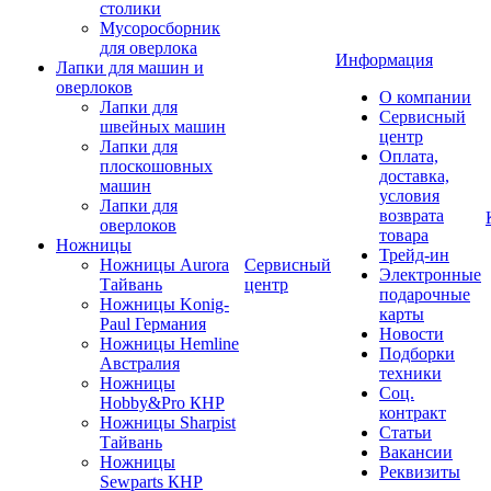
столики
Мусоросборник
для оверлока
Информация
Лапки для машин и
оверлоков
О компании
Лапки для
Сервисный
швейных машин
центр
Лапки для
Оплата,
плоскошовных
доставка,
машин
условия
Лапки для
возврата
оверлоков
товара
Ножницы
Трейд-ин
Ножницы Aurora
Сервисный
Электронные
Тайвань
центр
подарочные
Ножницы Konig-
карты
Paul Германия
Новости
Ножницы Hemline
Подборки
Австралия
техники
Ножницы
Соц.
Hobby&Pro КНР
контракт
Ножницы Sharpist
Статьи
Тайвань
Вакансии
Ножницы
Реквизиты
Sewparts КНР