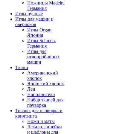
Ножницы Madeira
Германия
Иглы ручные
Иглы для машин и
оверлоков
Иглы Organ
Япония
Иглы Schmetz
Германия
Иглы для
иглопробивных
машин
Ткани
Американский
хлопок
Японский хлопок
Лен
Наполнители
Набор тканей для
пэчворка
Товары для пэчворка и
квилтинга
Ножи и маты
Лекало, линейки
и шаблоны для