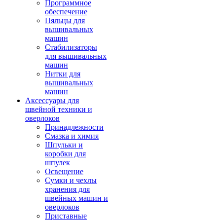
Программное
обеспечение
Пяльцы для
вышивальных
машин
Стабилизаторы
для вышивальных
машин
Нитки для
вышивальных
машин
Аксессуары для
швейной техники и
оверлоков
Принадлежности
Смазка и химия
Шпульки и
коробки для
шпулек
Освещение
Сумки и чехлы
хранения для
швейных машин и
оверлоков
Приставные