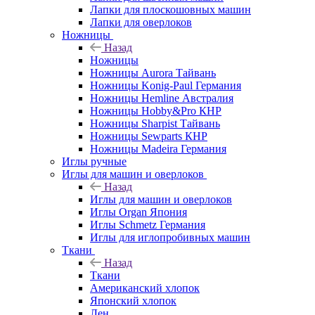
Лапки для плоскошовных машин
Лапки для оверлоков
Ножницы
Назад
Ножницы
Ножницы Aurora Тайвань
Ножницы Konig-Paul Германия
Ножницы Hemline Австралия
Ножницы Hobby&Pro КНР
Ножницы Sharpist Тайвань
Ножницы Sewparts КНР
Ножницы Madeira Германия
Иглы ручные
Иглы для машин и оверлоков
Назад
Иглы для машин и оверлоков
Иглы Organ Япония
Иглы Schmetz Германия
Иглы для иглопробивных машин
Ткани
Назад
Ткани
Американский хлопок
Японский хлопок
Лен