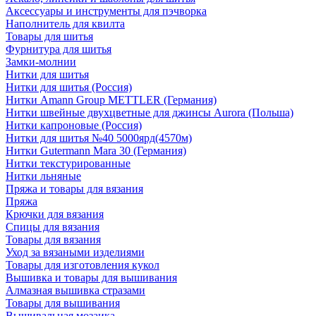
Аксессуары и инструменты для пэчворка
Наполнитель для квилта
Товары для шитья
Фурнитура для шитья
Замки-молнии
Нитки для шитья
Нитки для шитья (Россия)
Нитки Amann Group METTLER (Германия)
Нитки швейные двухцветные для джинсы Aurora (Польша)
Нитки капроновые (Россия)
Нитки для шитья №40 5000ярд(4570м)
Нитки Gutermann Mara 30 (Германия)
Нитки текстурированные
Нитки льняные
Пряжа и товары для вязания
Пряжа
Крючки для вязания
Спицы для вязания
Товары для вязания
Уход за вязаными изделиями
Товары для изготовления кукол
Вышивка и товары для вышивания
Алмазная вышивка стразами
Товары для вышивания
Вышивальная мозаика