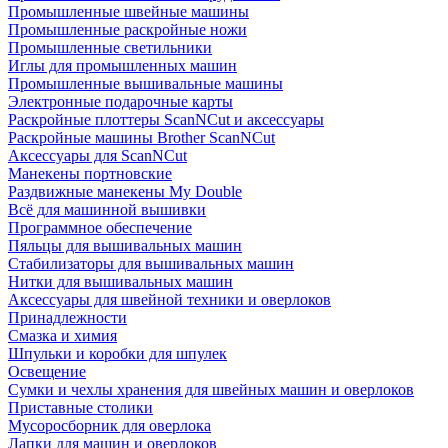
Промышленные швейные машины
Промышленные раскройные ножи
Промышленные светильники
Иглы для промышленных машин
Промышленные вышивальные машины
Электронные подарочные карты
Раскройные плоттеры ScanNCut и аксессуары
Раскройные машины Brother ScanNCut
Аксессуары для ScanNCut
Манекены портновские
Раздвижные манекены My Double
Всё для машинной вышивки
Программное обеспечение
Пяльцы для вышивальных машин
Стабилизаторы для вышивальных машин
Нитки для вышивальных машин
Аксессуары для швейной техники и оверлоков
Принадлежности
Смазка и химия
Шпульки и коробки для шпулек
Освещение
Сумки и чехлы хранения для швейных машин и оверлоков
Приставные столики
Мусоросборник для оверлока
Лапки для машин и оверлоков