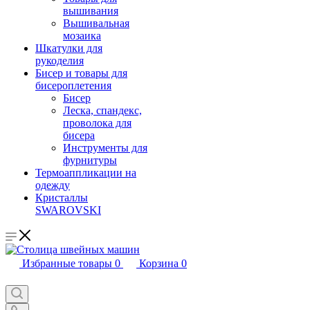
вышивания
Вышивальная
мозаика
Шкатулки для
рукоделия
Бисер и товары для
бисероплетения
Бисер
Леска, спандекс,
проволока для
бисера
Инструменты для
фурнитуры
Термоаппликации на
одежду
Кристаллы
SWAROVSKI
Избранные товары
0
Корзина
0