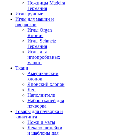
Ножницы Madeira
Германия
Иглы ручные
Иглы для машин и
оверлоков
Иглы Organ
Япония
Иглы Schmetz
Германия
Иглы для
иглопробивных
машин
Ткани
Американский
хлопок
Японский хлопок
Лен
Наполнители
Набор тканей для
пэчворка
Товары для пэчворка и
квилтинга
Ножи и маты
Лекало, линейки
и шаблоны для