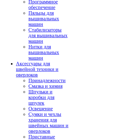
Программное
обеспечение
Пяльцы для
вышивальных
машин
Стабилизаторы
для вышивальных
машин
Нитки для
вышивальных
машин
Аксессуары для
швейной техники и
оверлоков
Принадлежности
Смазка и химия
Шпульки и
коробки для
шпулек
Освещение
Сумки и чехлы
хранения для
швейных машин и
оверлоков
Приставные