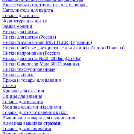
Аксессуары и инструменты для пэчворка
Наполнитель для квилта
Товары для шитья
Фурнитура для шитья
Замки-молнии
Нитки для шитья
Нитки для шитья (Россия)
Нитки Amann Group METTLER (Германия)
Нитки швейные двухцветные для джинсы Aurora (Польша)
Нитки капроновые (Россия)
Нитки для шитья №40 5000ярд(4570м)
Нитки Gutermann Mara 30 (Германия)
Нитки текстурированные
Нитки льняные
Пряжа и товары для вязания
Пряжа
Крючки для вязания
Спицы для вязания
Товары для вязания
Уход за вязаными изделиями
Товары для изготовления кукол
Вышивка и товары для вышивания
Алмазная вышивка стразами
Товары для вышивания
Вышивальная мозаика