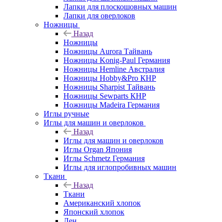
Лапки для плоскошовных машин
Лапки для оверлоков
Ножницы
Назад
Ножницы
Ножницы Aurora Тайвань
Ножницы Konig-Paul Германия
Ножницы Hemline Австралия
Ножницы Hobby&Pro КНР
Ножницы Sharpist Тайвань
Ножницы Sewparts КНР
Ножницы Madeira Германия
Иглы ручные
Иглы для машин и оверлоков
Назад
Иглы для машин и оверлоков
Иглы Organ Япония
Иглы Schmetz Германия
Иглы для иглопробивных машин
Ткани
Назад
Ткани
Американский хлопок
Японский хлопок
Лен