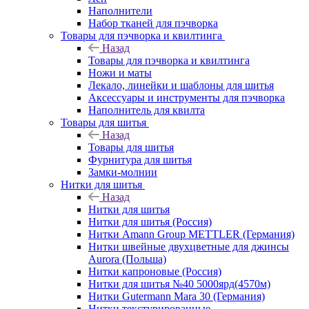
Наполнители
Набор тканей для пэчворка
Товары для пэчворка и квилтинга
Назад
Товары для пэчворка и квилтинга
Ножи и маты
Лекало, линейки и шаблоны для шитья
Аксессуары и инструменты для пэчворка
Наполнитель для квилта
Товары для шитья
Назад
Товары для шитья
Фурнитура для шитья
Замки-молнии
Нитки для шитья
Назад
Нитки для шитья
Нитки для шитья (Россия)
Нитки Amann Group METTLER (Германия)
Нитки швейные двухцветные для джинсы
Aurora (Польша)
Нитки капроновые (Россия)
Нитки для шитья №40 5000ярд(4570м)
Нитки Gutermann Mara 30 (Германия)
Нитки текстурированные