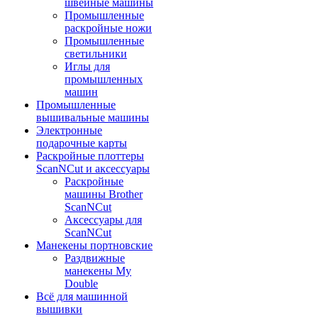
швейные машины
Промышленные
раскройные ножи
Промышленные
светильники
Иглы для
промышленных
машин
Промышленные
вышивальные машины
Электронные
подарочные карты
Раскройные плоттеры
ScanNCut и аксессуары
Раскройные
машины Brother
ScanNCut
Аксессуары для
ScanNCut
Манекены портновские
Раздвижные
манекены My
Double
Всё для машинной
вышивки