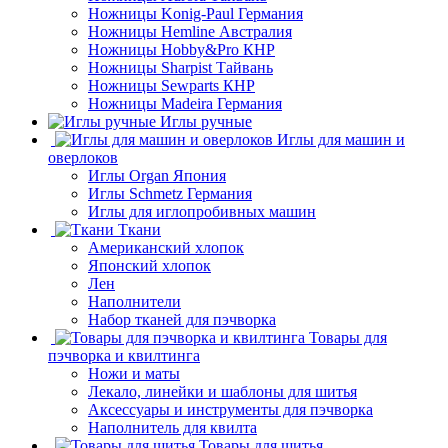
Ножницы Konig-Paul Германия
Ножницы Hemline Австралия
Ножницы Hobby&Pro КНР
Ножницы Sharpist Тайвань
Ножницы Sewparts КНР
Ножницы Madeira Германия
Иглы ручные
Иглы для машин и
оверлоков
Иглы Organ Япония
Иглы Schmetz Германия
Иглы для иглопробивных машин
Ткани
Американский хлопок
Японский хлопок
Лен
Наполнители
Набор тканей для пэчворка
Товары для
пэчворка и квилтинга
Ножи и маты
Лекало, линейки и шаблоны для шитья
Аксессуары и инструменты для пэчворка
Наполнитель для квилта
Товары для шитья