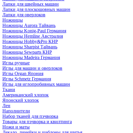
Лапки для швейных машин
Лапки для плоскошовных машин
Лапки для оверлоков
Ножницы
Ножницы Aurora Тайвань
Ножницы Konig-Paul Германия
Ножницы Hemline Австралия
Ножницы Hobby&Pro КНР
Ножницы Sharpist Тайвань
Ножницы Sewparts КНР
Ножницы Madeira Германия
Иглы ручные
Иглы для машин и оверлоков
Иглы Organ Япония
Иглы Schmetz Германия
Иглы для иглопробивных машин
Ткани
Американский хлопок
Японский хлопок
Лен
Наполнители
Набор тканей для пэчворка
Товары для пэчворка и квилтинга
Ножи и маты
Лекало, линейки и шаблоны для шитья