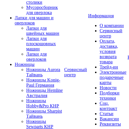
столики
Мусоросборник
для оверлока
Информация
Лапки для машин и
оверлоков
О компании
Лапки для
Сервисный
швейных машин
центр
Лапки для
Оплата,
плоскошовных
доставка,
машин
условия
Лапки для
возврата
оверлоков
товара
Ножницы
Трейд-ин
Ножницы Aurora
Сервисный
Электронные
Тайвань
центр
подарочные
Ножницы Konig-
карты
Paul Германия
Новости
Ножницы Hemline
Подборки
Австралия
техники
Ножницы
Соц.
Hobby&Pro КНР
контракт
Ножницы Sharpist
Статьи
Тайвань
Вакансии
Ножницы
Реквизиты
Sewparts КНР