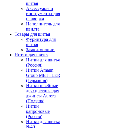
шитья
Аксессуары и
инструменты для
пэчворка
Наполнитель для
квилта
Товары для шитья
Фурнитура для
шитья
Замки-молнии
Нитки для шитья
Нитки для шитья
(Россия)
Нитки Amann
Group METTLER
(Германия)
Нитки швейные
двухцветные для
джинсы Aurora
(Польша)
Нитки
капроновые
(Россия)
Нитки для шитья
№40