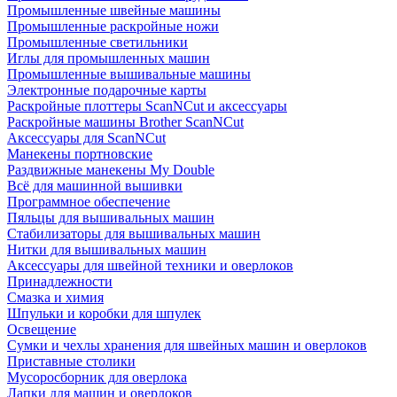
Промышленные швейные машины
Промышленные раскройные ножи
Промышленные светильники
Иглы для промышленных машин
Промышленные вышивальные машины
Электронные подарочные карты
Раскройные плоттеры ScanNCut и аксессуары
Раскройные машины Brother ScanNCut
Аксессуары для ScanNCut
Манекены портновские
Раздвижные манекены My Double
Всё для машинной вышивки
Программное обеспечение
Пяльцы для вышивальных машин
Стабилизаторы для вышивальных машин
Нитки для вышивальных машин
Аксессуары для швейной техники и оверлоков
Принадлежности
Смазка и химия
Шпульки и коробки для шпулек
Освещение
Сумки и чехлы хранения для швейных машин и оверлоков
Приставные столики
Мусоросборник для оверлока
Лапки для машин и оверлоков