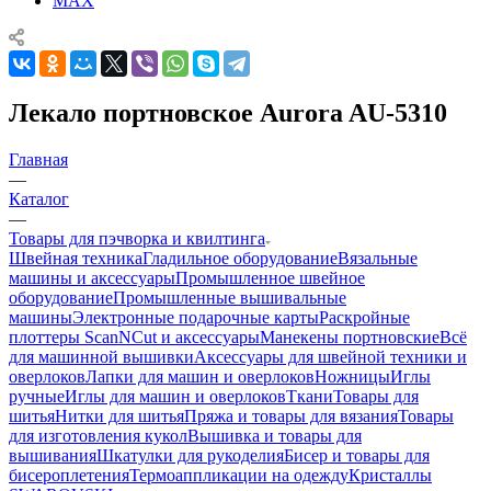
MAX
Лекало портновское Aurora AU-5310
Главная
—
Каталог
—
Товары для пэчворка и квилтинга
Швейная техника
Гладильное оборудование
Вязальные
машины и аксессуары
Промышленное швейное
оборудование
Промышленные вышивальные
машины
Электронные подарочные карты
Раскройные
плоттеры ScanNCut и аксессуары
Манекены портновские
Всё
для машинной вышивки
Аксессуары для швейной техники и
оверлоков
Лапки для машин и оверлоков
Ножницы
Иглы
ручные
Иглы для машин и оверлоков
Ткани
Товары для
шитья
Нитки для шитья
Пряжа и товары для вязания
Товары
для изготовления кукол
Вышивка и товары для
вышивания
Шкатулки для рукоделия
Бисер и товары для
бисероплетения
Термоаппликации на одежду
Кристаллы