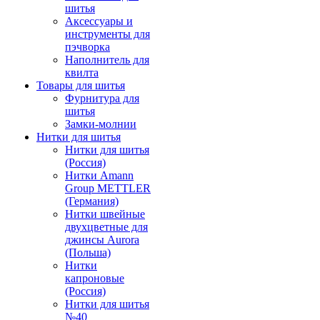
шитья
Аксессуары и
инструменты для
пэчворка
Наполнитель для
квилта
Товары для шитья
Фурнитура для
шитья
Замки-молнии
Нитки для шитья
Нитки для шитья
(Россия)
Нитки Amann
Group METTLER
(Германия)
Нитки швейные
двухцветные для
джинсы Aurora
(Польша)
Нитки
капроновые
(Россия)
Нитки для шитья
№40