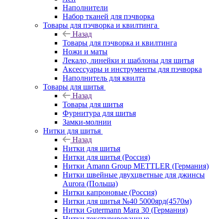
Наполнители
Набор тканей для пэчворка
Товары для пэчворка и квилтинга
Назад
Товары для пэчворка и квилтинга
Ножи и маты
Лекало, линейки и шаблоны для шитья
Аксессуары и инструменты для пэчворка
Наполнитель для квилта
Товары для шитья
Назад
Товары для шитья
Фурнитура для шитья
Замки-молнии
Нитки для шитья
Назад
Нитки для шитья
Нитки для шитья (Россия)
Нитки Amann Group METTLER (Германия)
Нитки швейные двухцветные для джинсы
Aurora (Польша)
Нитки капроновые (Россия)
Нитки для шитья №40 5000ярд(4570м)
Нитки Gutermann Mara 30 (Германия)
Нитки текстурированные