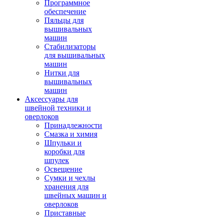
Программное
обеспечение
Пяльцы для
вышивальных
машин
Стабилизаторы
для вышивальных
машин
Нитки для
вышивальных
машин
Аксессуары для
швейной техники и
оверлоков
Принадлежности
Смазка и химия
Шпульки и
коробки для
шпулек
Освещение
Сумки и чехлы
хранения для
швейных машин и
оверлоков
Приставные