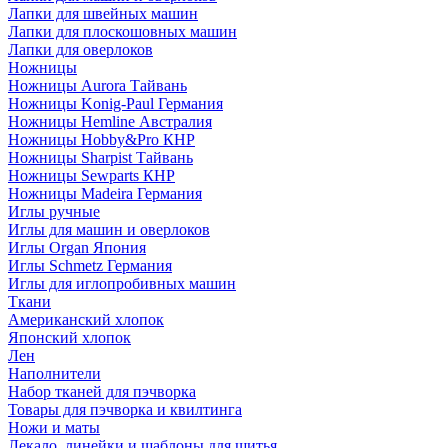
Лапки для швейных машин
Лапки для плоскошовных машин
Лапки для оверлоков
Ножницы
Ножницы Aurora Тайвань
Ножницы Konig-Paul Германия
Ножницы Hemline Австралия
Ножницы Hobby&Pro КНР
Ножницы Sharpist Тайвань
Ножницы Sewparts КНР
Ножницы Madeira Германия
Иглы ручные
Иглы для машин и оверлоков
Иглы Organ Япония
Иглы Schmetz Германия
Иглы для иглопробивных машин
Ткани
Американский хлопок
Японский хлопок
Лен
Наполнители
Набор тканей для пэчворка
Товары для пэчворка и квилтинга
Ножи и маты
Лекало, линейки и шаблоны для шитья