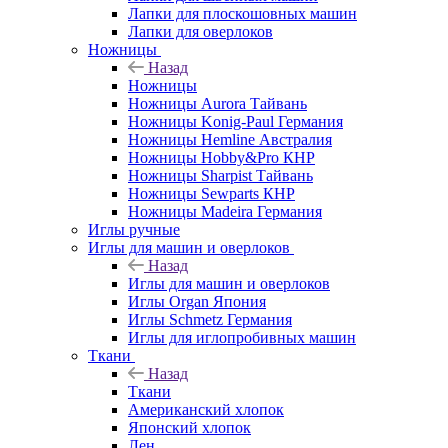
Лапки для плоскошовных машин
Лапки для оверлоков
Ножницы
Назад
Ножницы
Ножницы Aurora Тайвань
Ножницы Konig-Paul Германия
Ножницы Hemline Австралия
Ножницы Hobby&Pro КНР
Ножницы Sharpist Тайвань
Ножницы Sewparts КНР
Ножницы Madeira Германия
Иглы ручные
Иглы для машин и оверлоков
Назад
Иглы для машин и оверлоков
Иглы Organ Япония
Иглы Schmetz Германия
Иглы для иглопробивных машин
Ткани
Назад
Ткани
Американский хлопок
Японский хлопок
Лен