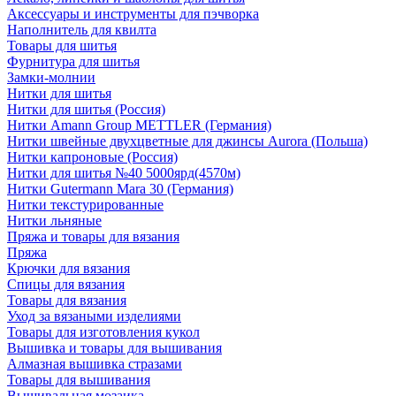
Аксессуары и инструменты для пэчворка
Наполнитель для квилта
Товары для шитья
Фурнитура для шитья
Замки-молнии
Нитки для шитья
Нитки для шитья (Россия)
Нитки Amann Group METTLER (Германия)
Нитки швейные двухцветные для джинсы Aurora (Польша)
Нитки капроновые (Россия)
Нитки для шитья №40 5000ярд(4570м)
Нитки Gutermann Mara 30 (Германия)
Нитки текстурированные
Нитки льняные
Пряжа и товары для вязания
Пряжа
Крючки для вязания
Спицы для вязания
Товары для вязания
Уход за вязаными изделиями
Товары для изготовления кукол
Вышивка и товары для вышивания
Алмазная вышивка стразами
Товары для вышивания
Вышивальная мозаика