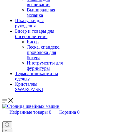
вышивания
Вышивальная
мозаика
Шкатулки для
рукоделия
Бисер и товары для
бисероплетения
Бисер
Леска, спандекс,
проволока для
бисера
Инструменты для
фурнитуры
Термоаппликации на
одежду
Кристаллы
SWAROVSKI
Избранные товары
0
Корзина
0