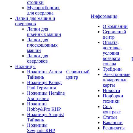
столики
Мусоросборник
для оверлока
Информация
Лапки для машин и
оверлоков
О компании
Лапки для
Сервисный
швейных машин
центр
Лапки для
Оплата,
плоскошовных
доставка,
машин
условия
Лапки для
возврата
оверлоков
товара
Ножницы
Трейд-ин
Ножницы Aurora
Сервисный
Электронные
Тайвань
центр
подарочные
Ножницы Konig-
карты
Paul Германия
Новости
Ножницы Hemline
Подборки
Австралия
техники
Ножницы
Соц.
Hobby&Pro КНР
контракт
Ножницы Sharpist
Статьи
Тайвань
Вакансии
Ножницы
Реквизиты
Sewparts КНР