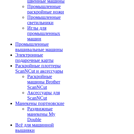
швейные машины
Промышленные
раскройные ножи
Промышленные
светильники
Иглы для
промышленных
машин
Промышленные
вышивальные машины
Электронные
подарочные карты
Раскройные плоттеры
ScanNCut и аксессуары
Раскройные
машины Brother
ScanNCut
Аксессуары для
ScanNCut
Манекены портновские
Раздвижные
манекены My
Double
Всё для машинной
вышивки