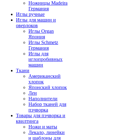
Ножницы Madeira
Германия
Иглы ручные
Иглы для машин и
оверлоков
Иглы Organ
Япония
Иглы Schmetz
Германия
Иглы для
иглопробивных
машин
Ткани
Американский
хлопок
Японский хлопок
Лен
Наполнители
Набор тканей для
пэчворка
Товары для пэчворка и
квилтинга
Ножи и маты
Лекало, линейки
и шаблоны для