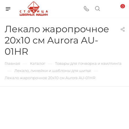
0
Лекало жаропрочное
20х10 см Aurora AU-
01HR
—
—
Главная
Каталог
Товары для пэчворка и квилтинга
—
—
Лекало, линейки и шаблоны для шитья
Лекало жаропрочное 20х10 см Aurora AU-01HR