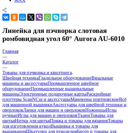
MAX
Линейка для пэчворка слотовая
ромбовидная угол 60° Aurora AU-6010
Главная
—
Каталог
—
Товары для пэчворка и квилтинга
Швейная техника
Гладильное оборудование
Вязальные
машины и аксессуары
Промышленное швейное
оборудование
Промышленные вышивальные
машины
Электронные подарочные карты
Раскройные
плоттеры ScanNCut и аксессуары
Манекены портновские
Всё
для машинной вышивки
Аксессуары для швейной техники и
оверлоков
Лапки для машин и оверлоков
Ножницы
Иглы
ручные
Иглы для машин и оверлоков
Ткани
Товары для
шитья
Нитки для шитья
Пряжа и товары для вязания
Товары
для изготовления кукол
Вышивка и товары для
вышивания
Шкатулки для рукоделия
Бисер и товары для