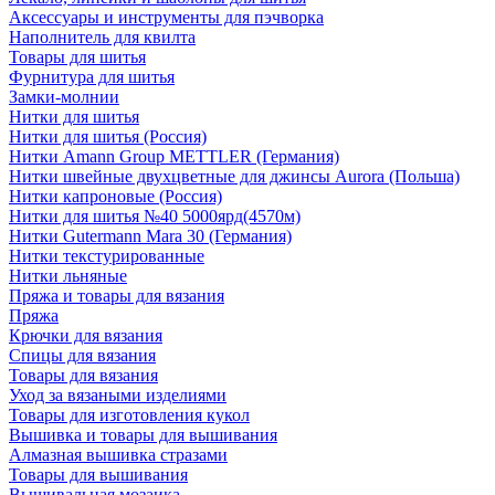
Аксессуары и инструменты для пэчворка
Наполнитель для квилта
Товары для шитья
Фурнитура для шитья
Замки-молнии
Нитки для шитья
Нитки для шитья (Россия)
Нитки Amann Group METTLER (Германия)
Нитки швейные двухцветные для джинсы Aurora (Польша)
Нитки капроновые (Россия)
Нитки для шитья №40 5000ярд(4570м)
Нитки Gutermann Mara 30 (Германия)
Нитки текстурированные
Нитки льняные
Пряжа и товары для вязания
Пряжа
Крючки для вязания
Спицы для вязания
Товары для вязания
Уход за вязаными изделиями
Товары для изготовления кукол
Вышивка и товары для вышивания
Алмазная вышивка стразами
Товары для вышивания
Вышивальная мозаика