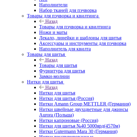
Наполнители
Набор тканей для пэчворка
Товары для пэчворка и квилтинга
Назад
Товары для пэчворка и квилтинга
Ножи и маты
Лекало, линейки и шаблоны для шитья
Аксессуары и инструменты для пэчворка
Наполнитель для квилта
Товары для шитья
Назад
Товары для шитья
Фурнитура для шитья
Замки-молнии
Нитки для шитья
Назад
Нитки для шитья
Нитки для шитья (Россия)
Нитки Amann Group METTLER (Германия)
Нитки швейные двухцветные для джинсы
Aurora (Польша)
Нитки капроновые (Россия)
Нитки для шитья №40 5000ярд(4570м)
Нитки Gutermann Mara 30 (Германия)
Нитки текстурированные