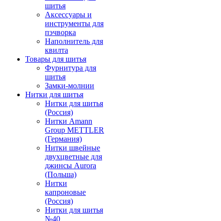
шитья
Аксессуары и
инструменты для
пэчворка
Наполнитель для
квилта
Товары для шитья
Фурнитура для
шитья
Замки-молнии
Нитки для шитья
Нитки для шитья
(Россия)
Нитки Amann
Group METTLER
(Германия)
Нитки швейные
двухцветные для
джинсы Aurora
(Польша)
Нитки
капроновые
(Россия)
Нитки для шитья
№40