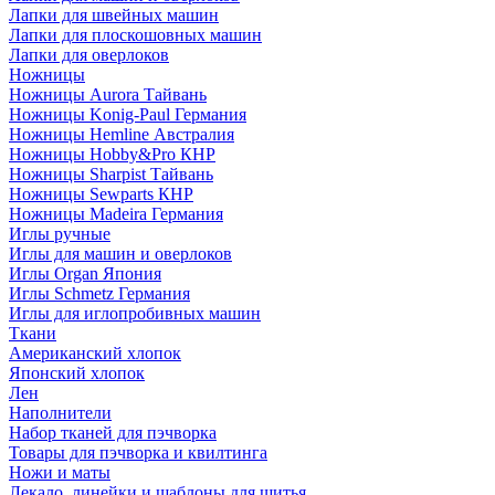
Лапки для швейных машин
Лапки для плоскошовных машин
Лапки для оверлоков
Ножницы
Ножницы Aurora Тайвань
Ножницы Konig-Paul Германия
Ножницы Hemline Австралия
Ножницы Hobby&Pro КНР
Ножницы Sharpist Тайвань
Ножницы Sewparts КНР
Ножницы Madeira Германия
Иглы ручные
Иглы для машин и оверлоков
Иглы Organ Япония
Иглы Schmetz Германия
Иглы для иглопробивных машин
Ткани
Американский хлопок
Японский хлопок
Лен
Наполнители
Набор тканей для пэчворка
Товары для пэчворка и квилтинга
Ножи и маты
Лекало, линейки и шаблоны для шитья