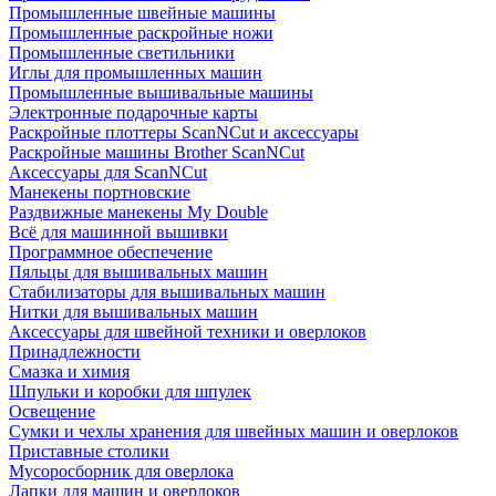
Промышленные швейные машины
Промышленные раскройные ножи
Промышленные светильники
Иглы для промышленных машин
Промышленные вышивальные машины
Электронные подарочные карты
Раскройные плоттеры ScanNCut и аксессуары
Раскройные машины Brother ScanNCut
Аксессуары для ScanNCut
Манекены портновские
Раздвижные манекены My Double
Всё для машинной вышивки
Программное обеспечение
Пяльцы для вышивальных машин
Стабилизаторы для вышивальных машин
Нитки для вышивальных машин
Аксессуары для швейной техники и оверлоков
Принадлежности
Смазка и химия
Шпульки и коробки для шпулек
Освещение
Сумки и чехлы хранения для швейных машин и оверлоков
Приставные столики
Мусоросборник для оверлока
Лапки для машин и оверлоков