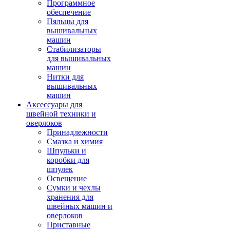
Программное
обеспечение
Пяльцы для
вышивальных
машин
Стабилизаторы
для вышивальных
машин
Нитки для
вышивальных
машин
Аксессуары для
швейной техники и
оверлоков
Принадлежности
Смазка и химия
Шпульки и
коробки для
шпулек
Освещение
Сумки и чехлы
хранения для
швейных машин и
оверлоков
Приставные