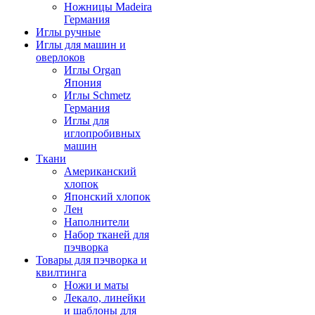
Ножницы Madeira
Германия
Иглы ручные
Иглы для машин и
оверлоков
Иглы Organ
Япония
Иглы Schmetz
Германия
Иглы для
иглопробивных
машин
Ткани
Американский
хлопок
Японский хлопок
Лен
Наполнители
Набор тканей для
пэчворка
Товары для пэчворка и
квилтинга
Ножи и маты
Лекало, линейки
и шаблоны для