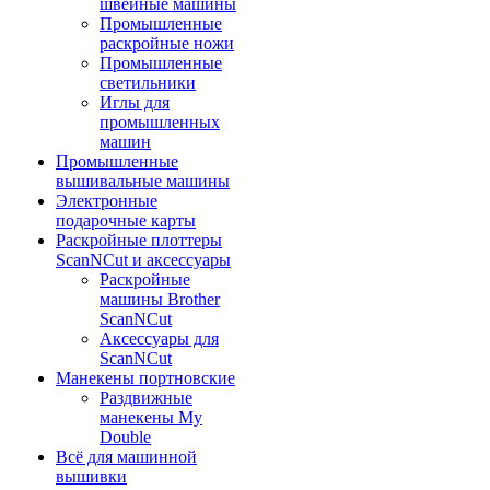
швейные машины
Промышленные
раскройные ножи
Промышленные
светильники
Иглы для
промышленных
машин
Промышленные
вышивальные машины
Электронные
подарочные карты
Раскройные плоттеры
ScanNCut и аксессуары
Раскройные
машины Brother
ScanNCut
Аксессуары для
ScanNCut
Манекены портновские
Раздвижные
манекены My
Double
Всё для машинной
вышивки