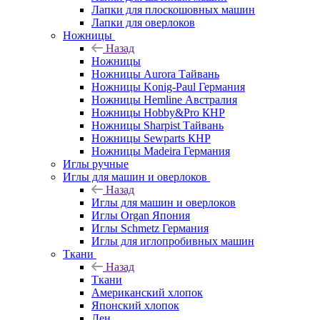
Лапки для плоскошовных машин
Лапки для оверлоков
Ножницы
Назад
Ножницы
Ножницы Aurora Тайвань
Ножницы Konig-Paul Германия
Ножницы Hemline Австралия
Ножницы Hobby&Pro КНР
Ножницы Sharpist Тайвань
Ножницы Sewparts КНР
Ножницы Madeira Германия
Иглы ручные
Иглы для машин и оверлоков
Назад
Иглы для машин и оверлоков
Иглы Organ Япония
Иглы Schmetz Германия
Иглы для иглопробивных машин
Ткани
Назад
Ткани
Американский хлопок
Японский хлопок
Лен