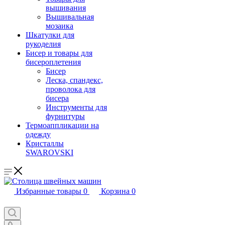
вышивания
Вышивальная
мозаика
Шкатулки для
рукоделия
Бисер и товары для
бисероплетения
Бисер
Леска, спандекс,
проволока для
бисера
Инструменты для
фурнитуры
Термоаппликации на
одежду
Кристаллы
SWAROVSKI
Избранные товары
0
Корзина
0