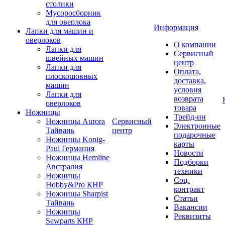
столики
Мусоросборник
для оверлока
Информация
Лапки для машин и
оверлоков
О компании
Лапки для
Сервисный
швейных машин
центр
Лапки для
Оплата,
плоскошовных
доставка,
машин
условия
Лапки для
возврата
оверлоков
товара
Ножницы
Трейд-ин
Ножницы Aurora
Сервисный
Электронные
Тайвань
центр
подарочные
Ножницы Konig-
карты
Paul Германия
Новости
Ножницы Hemline
Подборки
Австралия
техники
Ножницы
Соц.
Hobby&Pro КНР
контракт
Ножницы Sharpist
Статьи
Тайвань
Вакансии
Ножницы
Реквизиты
Sewparts КНР