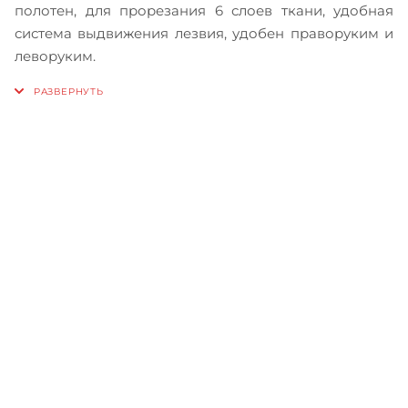
полотен, для прорезания 6 слоев ткани, удобная
система выдвижения лезвия, удобен праворуким и
леворуким.
Записаться на бесплатный
тест-драйв
Приглашаем сравнить
машины в работе, прежде чем