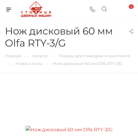
0
Нож дисковый 60 мм
Olfa RTY-3/G
—
—
Главная
Каталог
Товары для пэчворка и квилтинга
—
—
Ножи и маты
Нож дисковый 60 мм Olfa RTY-3/G