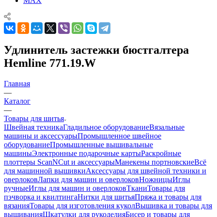
MAX
Удлинитель застежки бюстгалтера
Hemline 771.19.W
Главная
—
Каталог
—
Товары для шитья
Швейная техника
Гладильное оборудование
Вязальные
машины и аксессуары
Промышленное швейное
оборудование
Промышленные вышивальные
машины
Электронные подарочные карты
Раскройные
плоттеры ScanNCut и аксессуары
Манекены портновские
Всё
для машинной вышивки
Аксессуары для швейной техники и
оверлоков
Лапки для машин и оверлоков
Ножницы
Иглы
ручные
Иглы для машин и оверлоков
Ткани
Товары для
пэчворка и квилтинга
Нитки для шитья
Пряжа и товары для
вязания
Товары для изготовления кукол
Вышивка и товары для
вышивания
Шкатулки для рукоделия
Бисер и товары для