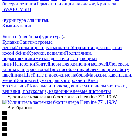
бисероплетения
Термоаппликации на одежду
Кристаллы
SWAROVSKI
—
Фурнитура для шитья
Замки-молнии
—
Бюстье (швейная фурнитура)
Булавки
Сантиметровые
ленты
Игольницы
Термозаплатки
Устройство для создания
косой бейки
Крючки, вешалки
Подплечики,
подмышечники
Нитковдеватели, заправщики
нити
Наперстки
Контейнеры для хранения мелочей
Люверсы,
кнопки, перфораторы
Приспособления, облегчающие работу
швейника
Швейные и дорожные наборы
Маркеры, карандаши,
мелки
Копиры и бумага для копирования
Клей
текстильный
Клеевые и прокладочные материалы
Застежки,
вешалки, полукольца, карабины
Клеевые пистолеты
—
Удлинитель застежки бюстгалтера Hemline 771.19.W
В избранное