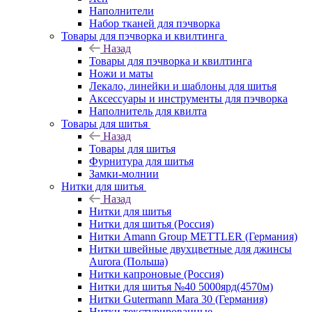
Наполнители
Набор тканей для пэчворка
Товары для пэчворка и квилтинга
Назад
Товары для пэчворка и квилтинга
Ножи и маты
Лекало, линейки и шаблоны для шитья
Аксессуары и инструменты для пэчворка
Наполнитель для квилта
Товары для шитья
Назад
Товары для шитья
Фурнитура для шитья
Замки-молнии
Нитки для шитья
Назад
Нитки для шитья
Нитки для шитья (Россия)
Нитки Amann Group METTLER (Германия)
Нитки швейные двухцветные для джинсы
Aurora (Польша)
Нитки капроновые (Россия)
Нитки для шитья №40 5000ярд(4570м)
Нитки Gutermann Mara 30 (Германия)
Нитки текстурированные