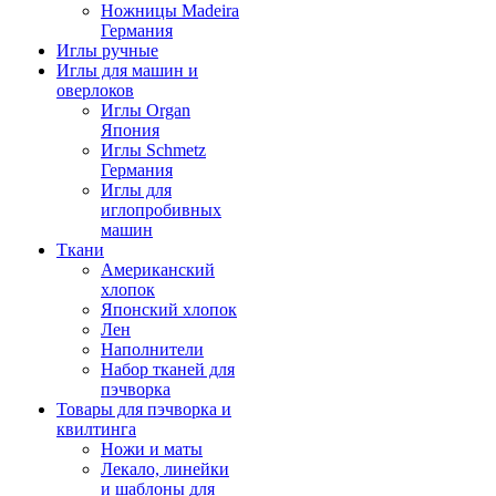
Ножницы Madeira
Германия
Иглы ручные
Иглы для машин и
оверлоков
Иглы Organ
Япония
Иглы Schmetz
Германия
Иглы для
иглопробивных
машин
Ткани
Американский
хлопок
Японский хлопок
Лен
Наполнители
Набор тканей для
пэчворка
Товары для пэчворка и
квилтинга
Ножи и маты
Лекало, линейки
и шаблоны для