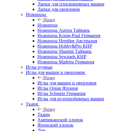
Лапки для плоскошовных машин
Лапки для оверлоков
Ножницы
Назад
Ножницы
Ножницы Aurora Тайвань
Ножницы Konig-Paul Германия
Ножницы Hemline Австралия
Ножницы Hobby&Pro КНР
Ножницы Sharpist Тайвань
Ножницы Sewparts КНР
Ножницы Madeira Германия
Иглы ручные
Иглы для машин и оверлоков
Назад
Иглы для машин и оверлоков
Иглы Organ Япония
Иглы Schmetz Германия
Иглы для иглопробивных машин
Ткани
Назад
Ткани
Американский хлопок
Японский хлопок
Лен