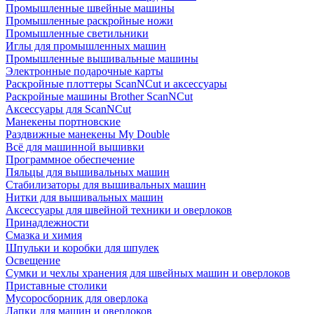
Промышленные швейные машины
Промышленные раскройные ножи
Промышленные светильники
Иглы для промышленных машин
Промышленные вышивальные машины
Электронные подарочные карты
Раскройные плоттеры ScanNCut и аксессуары
Раскройные машины Brother ScanNCut
Аксессуары для ScanNCut
Манекены портновские
Раздвижные манекены My Double
Всё для машинной вышивки
Программное обеспечение
Пяльцы для вышивальных машин
Стабилизаторы для вышивальных машин
Нитки для вышивальных машин
Аксессуары для швейной техники и оверлоков
Принадлежности
Смазка и химия
Шпульки и коробки для шпулек
Освещение
Сумки и чехлы хранения для швейных машин и оверлоков
Приставные столики
Мусоросборник для оверлока
Лапки для машин и оверлоков