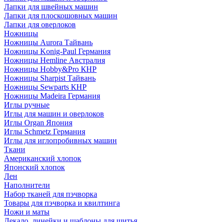
Лапки для швейных машин
Лапки для плоскошовных машин
Лапки для оверлоков
Ножницы
Ножницы Aurora Тайвань
Ножницы Konig-Paul Германия
Ножницы Hemline Австралия
Ножницы Hobby&Pro КНР
Ножницы Sharpist Тайвань
Ножницы Sewparts КНР
Ножницы Madeira Германия
Иглы ручные
Иглы для машин и оверлоков
Иглы Organ Япония
Иглы Schmetz Германия
Иглы для иглопробивных машин
Ткани
Американский хлопок
Японский хлопок
Лен
Наполнители
Набор тканей для пэчворка
Товары для пэчворка и квилтинга
Ножи и маты
Лекало, линейки и шаблоны для шитья