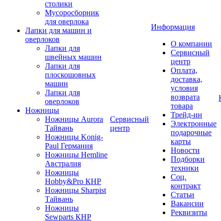
столики
Мусоросборник
для оверлока
Информация
Лапки для машин и
оверлоков
О компании
Лапки для
Сервисный
швейных машин
центр
Лапки для
Оплата,
плоскошовных
доставка,
машин
условия
Лапки для
возврата
оверлоков
товара
Ножницы
Трейд-ин
Ножницы Aurora
Сервисный
Электронные
Тайвань
центр
подарочные
Ножницы Konig-
карты
Paul Германия
Новости
Ножницы Hemline
Подборки
Австралия
техники
Ножницы
Соц.
Hobby&Pro КНР
контракт
Ножницы Sharpist
Статьи
Тайвань
Вакансии
Ножницы
Реквизиты
Sewparts КНР