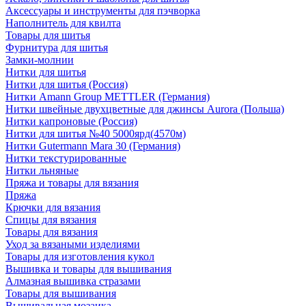
Аксессуары и инструменты для пэчворка
Наполнитель для квилта
Товары для шитья
Фурнитура для шитья
Замки-молнии
Нитки для шитья
Нитки для шитья (Россия)
Нитки Amann Group METTLER (Германия)
Нитки швейные двухцветные для джинсы Aurora (Польша)
Нитки капроновые (Россия)
Нитки для шитья №40 5000ярд(4570м)
Нитки Gutermann Mara 30 (Германия)
Нитки текстурированные
Нитки льняные
Пряжа и товары для вязания
Пряжа
Крючки для вязания
Спицы для вязания
Товары для вязания
Уход за вязаными изделиями
Товары для изготовления кукол
Вышивка и товары для вышивания
Алмазная вышивка стразами
Товары для вышивания
Вышивальная мозаика