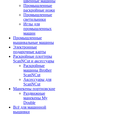
швейные машины
Промышленные
раскройные ножи
Промышленные
светильники
Иглы для
промышленных
машин
Промышленные
вышивальные машины
Электронные
подарочные карты
Раскройные плоттеры
ScanNCut и аксессуары
Раскройные
машины Brother
ScanNCut
Аксессуары для
ScanNCut
Манекены портновские
Раздвижные
манекены My
Double
Всё для машинной
вышивки