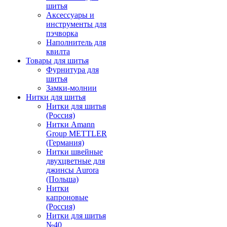
шитья
Аксессуары и
инструменты для
пэчворка
Наполнитель для
квилта
Товары для шитья
Фурнитура для
шитья
Замки-молнии
Нитки для шитья
Нитки для шитья
(Россия)
Нитки Amann
Group METTLER
(Германия)
Нитки швейные
двухцветные для
джинсы Aurora
(Польша)
Нитки
капроновые
(Россия)
Нитки для шитья
№40