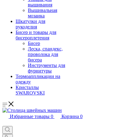
вышивания
Вышивальная
мозаика
Шкатулки для
рукоделия
Бисер и товары для
бисероплетения
Бисер
Леска, спандекс,
проволока для
бисера
Инструменты для
фурнитуры
Термоаппликации на
одежду
Кристаллы
SWAROVSKI
Избранные товары
0
Корзина
0