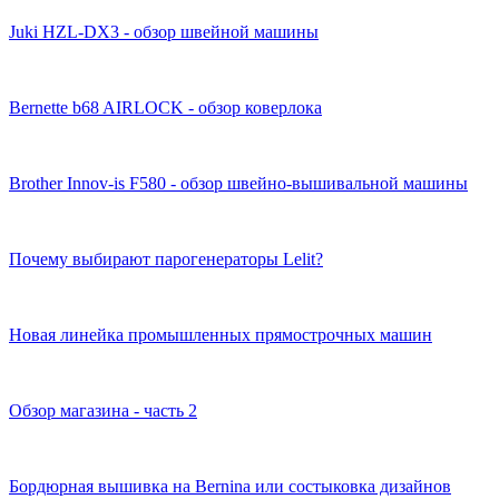
Juki HZL-DX3 - обзор швейной машины
Bernette b68 AIRLOCK - обзор коверлока
Brother Innov-is F580 - обзор швейно-вышивальной машины
Почему выбирают парогенераторы Lelit?
Новая линейка промышленных прямострочных машин
Обзор магазина - часть 2
Бордюрная вышивка на Bernina или состыковка дизайнов