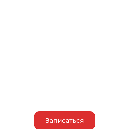
Записаться на бесплатный
тест-драйв
Приглашаем сравнить
машины в работе, прежде чем
сделать свой выбор
Записаться