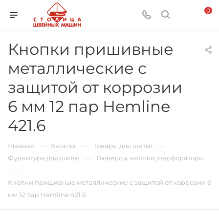
0
Кнопки пришивные
металлические c
защитой от коррозии
6 мм 12 пар Hemline
421.6
—
—
—
Главная
Каталог
Товары для шитья
—
Фурнитура для шитья
Люверсы, кнопки, перфораторы
—
Кнопки пришивные металлические c защитой от коррозии 6
мм 12 пар Hemline 421.6