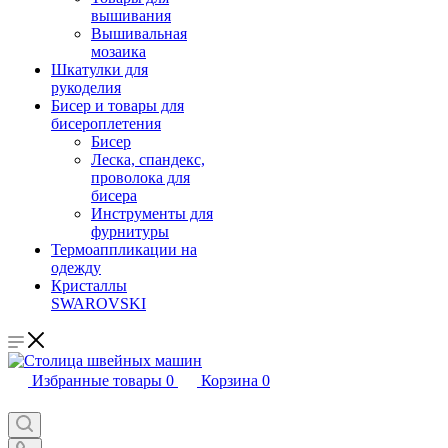
вышивания
Вышивальная
мозаика
Шкатулки для
рукоделия
Бисер и товары для
бисероплетения
Бисер
Леска, спандекс,
проволока для
бисера
Инструменты для
фурнитуры
Термоаппликации на
одежду
Кристаллы
SWAROVSKI
Избранные товары
0
Корзина
0