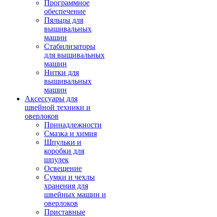
Программное
обеспечение
Пяльцы для
вышивальных
машин
Стабилизаторы
для вышивальных
машин
Нитки для
вышивальных
машин
Аксессуары для
швейной техники и
оверлоков
Принадлежности
Смазка и химия
Шпульки и
коробки для
шпулек
Освещение
Сумки и чехлы
хранения для
швейных машин и
оверлоков
Приставные