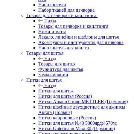
Наполнители
Набор тканей для пэчворка
Товары для пэчворка и квилтинга
Назад
Товары для пэчворка и квилтинга
Ножи и маты
Лекало, линейки и шаблоны для шитья
Аксессуары и инструменты для пэчворка
Наполнитель для квилта
Товары для шитья
Назад
Товары для шитья
Фурнитура для шитья
Замки-молнии
Нитки для шитья
Назад
Нитки для шитья
Нитки для шитья (Россия)
Нитки Amann Group METTLER (Германия)
Нитки швейные двухцветные для джинсы
Aurora (Польша)
Нитки капроновые (Россия)
Нитки для шитья №40 5000ярд(4570м)
Нитки Gutermann Mara 30 (Германия)
Нитки текстурированные