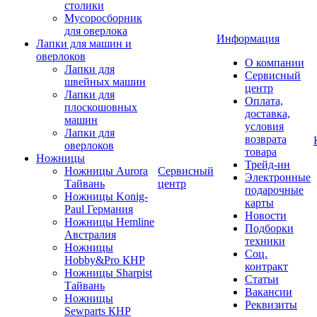
столики
Мусоросборник
для оверлока
Информация
Лапки для машин и
оверлоков
О компании
Лапки для
Сервисный
швейных машин
центр
Лапки для
Оплата,
плоскошовных
доставка,
машин
условия
Лапки для
возврата
оверлоков
товара
Ножницы
Трейд-ин
Ножницы Aurora
Сервисный
Электронные
Тайвань
центр
подарочные
Ножницы Konig-
карты
Paul Германия
Новости
Ножницы Hemline
Подборки
Австралия
техники
Ножницы
Соц.
Hobby&Pro КНР
контракт
Ножницы Sharpist
Статьи
Тайвань
Вакансии
Ножницы
Реквизиты
Sewparts КНР