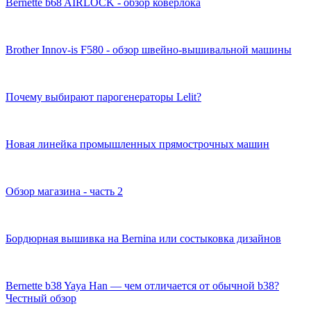
Bernette b68 AIRLOCK - обзор коверлока
Brother Innov-is F580 - обзор швейно-вышивальной машины
Почему выбирают парогенераторы Lelit?
Новая линейка промышленных прямострочных машин
Обзор магазина - часть 2
Бордюрная вышивка на Bernina или состыковка дизайнов
Bernette b38 Yaya Han — чем отличается от обычной b38?
Честный обзор