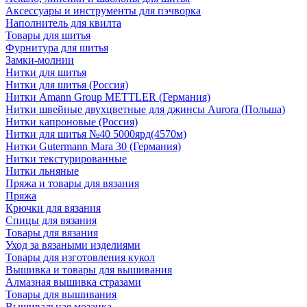
Аксессуары и инструменты для пэчворка
Наполнитель для квилта
Товары для шитья
Фурнитура для шитья
Замки-молнии
Нитки для шитья
Нитки для шитья (Россия)
Нитки Amann Group METTLER (Германия)
Нитки швейные двухцветные для джинсы Aurora (Польша)
Нитки капроновые (Россия)
Нитки для шитья №40 5000ярд(4570м)
Нитки Gutermann Mara 30 (Германия)
Нитки текстурированные
Нитки льняные
Пряжа и товары для вязания
Пряжа
Крючки для вязания
Спицы для вязания
Товары для вязания
Уход за вязаными изделиями
Товары для изготовления кукол
Вышивка и товары для вышивания
Алмазная вышивка стразами
Товары для вышивания
Вышивальная мозаика