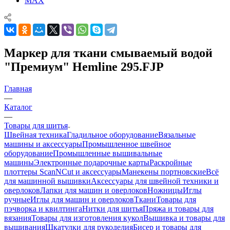
MAX
Маркер для ткани смываемый водой
"Премиум" Hemline 295.FJP
Главная
—
Каталог
—
Товары для шитья
Швейная техника
Гладильное оборудование
Вязальные
машины и аксессуары
Промышленное швейное
оборудование
Промышленные вышивальные
машины
Электронные подарочные карты
Раскройные
плоттеры ScanNCut и аксессуары
Манекены портновские
Всё
для машинной вышивки
Аксессуары для швейной техники и
оверлоков
Лапки для машин и оверлоков
Ножницы
Иглы
ручные
Иглы для машин и оверлоков
Ткани
Товары для
пэчворка и квилтинга
Нитки для шитья
Пряжа и товары для
вязания
Товары для изготовления кукол
Вышивка и товары для
вышивания
Шкатулки для рукоделия
Бисер и товары для