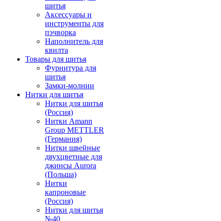
шитья
Аксессуары и
инструменты для
пэчворка
Наполнитель для
квилта
Товары для шитья
Фурнитура для
шитья
Замки-молнии
Нитки для шитья
Нитки для шитья
(Россия)
Нитки Amann
Group METTLER
(Германия)
Нитки швейные
двухцветные для
джинсы Aurora
(Польша)
Нитки
капроновые
(Россия)
Нитки для шитья
№40