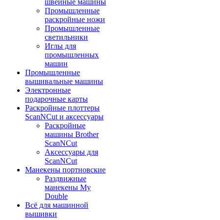
швейные машины
Промышленные
раскройные ножи
Промышленные
светильники
Иглы для
промышленных
машин
Промышленные
вышивальные машины
Электронные
подарочные карты
Раскройные плоттеры
ScanNCut и аксессуары
Раскройные
машины Brother
ScanNCut
Аксессуары для
ScanNCut
Манекены портновские
Раздвижные
манекены My
Double
Всё для машинной
вышивки