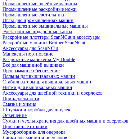
Промышленные швейные машины
Промышленные раскройные ножи
Промышленные светильники
Иглы для промышленных машин
Промышленные вышивальные машины
Электронные подарочные карты
Раскройные плоттеры ScanNCut и аксессуары
Раскройные машины Brother ScanNCut
Аксессуары для ScanNCut
Манекены портновские
Раздвижные манекены My Double
Всё для машинной вышивки
Программное обеспечение
Пяльцы для вышивальных машин
Стабилизаторы для вышивальных машин
Нитки для вышивальных машин
Аксессуары для швейной техники и оверлоков
Принадлежности
Смазка и химия
Шпульки и коробки для шпулек
Освещение
Сумки и чехлы хранения для швейных машин и оверлоков
Приставные столики
Мусоросборник для оверлока
Лапки для машин и оверлоков