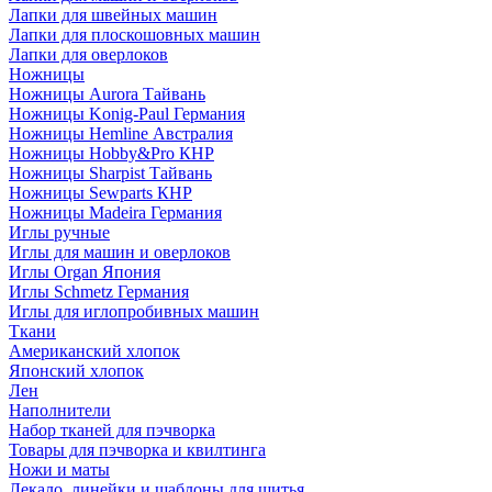
Лапки для швейных машин
Лапки для плоскошовных машин
Лапки для оверлоков
Ножницы
Ножницы Aurora Тайвань
Ножницы Konig-Paul Германия
Ножницы Hemline Австралия
Ножницы Hobby&Pro КНР
Ножницы Sharpist Тайвань
Ножницы Sewparts КНР
Ножницы Madeira Германия
Иглы ручные
Иглы для машин и оверлоков
Иглы Organ Япония
Иглы Schmetz Германия
Иглы для иглопробивных машин
Ткани
Американский хлопок
Японский хлопок
Лен
Наполнители
Набор тканей для пэчворка
Товары для пэчворка и квилтинга
Ножи и маты
Лекало, линейки и шаблоны для шитья