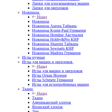
Лапки для плоскошовных машин
Лапки для оверлоков
Ножницы
Назад
Ножницы
Ножницы Aurora Тайвань
Ножницы Konig-Paul Германия
Ножницы Hemline Австралия
Ножницы Hobby&Pro КНР
Ножницы Sharpist Тайвань
Ножницы Sewparts КНР
Ножницы Madeira Германия
Иглы ручные
Иглы для машин и оверлоков
Назад
Иглы для машин и оверлоков
Иглы Organ Япония
Иглы Schmetz Германия
Иглы для иглопробивных машин
Ткани
Назад
Ткани
Американский хлопок
Японский хлопок
Лен