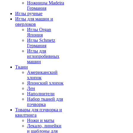
Ножницы Madeira
Германия
Иглы ручные
Иглы для машин и
оверлоков
Иглы Organ
Япония
Иглы Schmetz
Германия
Иглы для
иглопробивных
машин
Ткани
Американский
хлопок
Японский хлопок
Лен
Наполнители
Набор тканей для
пэчворка
Товары для пэчворка и
квилтинга
Ножи и маты
Лекало, линейки
и шаблоны для