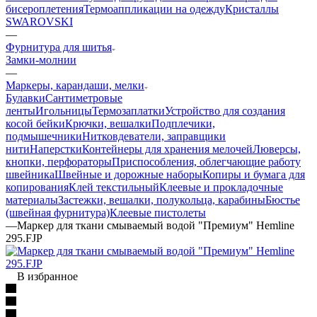
бисероплетения
Термоаппликации на одежду
Кристаллы
SWAROVSKI
—
Фурнитура для шитья
Замки-молнии
—
Маркеры, карандаши, мелки
Булавки
Сантиметровые
ленты
Игольницы
Термозаплатки
Устройство для создания
косой бейки
Крючки, вешалки
Подплечики,
подмышечники
Нитковдеватели, заправщики
нити
Наперстки
Контейнеры для хранения мелочей
Люверсы,
кнопки, перфораторы
Приспособления, облегчающие работу
швейника
Швейные и дорожные наборы
Копиры и бумага для
копирования
Клей текстильный
Клеевые и прокладочные
материалы
Застежки, вешалки, полукольца, карабины
Бюстье
(швейная фурнитура)
Клеевые пистолеты
—
Маркер для ткани смываемый водой "Премиум" Hemline
295.FJP
В избранное