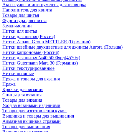
Аксессуары и инструменты для пэчворка
Наполнитель для квилта
Товары для шитья
Фурнитура для шитья
Замки-молнии
Нитки для шитья
Нитки для шитья (Россия)
Нитки Amann Group METTLER (Германия)
Нитки швейные двухцветные для джинсы Aurora (Польша)
Нитки капроновые (Россия)
Нитки для шитья №40 5000ярд(4570м)
Нитки Gutermann Mara 30 (Германия)
Нитки текстурированные
Нитки льняные
Пряжа и товары для вязания
Пряжа
Крючки для вязания
Спицы для вязания
Товары для вязания
Уход за вязаными изделиями
Товары для изготовления кукол
Вышивка и товары для вышивания
Алмазная вышивка стразами
Товары для вышивания
Вышивальная мозаика