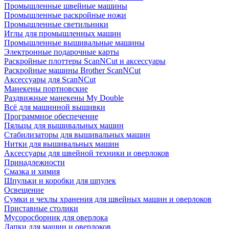
Промышленные швейные машины
Промышленные раскройные ножи
Промышленные светильники
Иглы для промышленных машин
Промышленные вышивальные машины
Электронные подарочные карты
Раскройные плоттеры ScanNCut и аксессуары
Раскройные машины Brother ScanNCut
Аксессуары для ScanNCut
Манекены портновские
Раздвижные манекены My Double
Всё для машинной вышивки
Программное обеспечение
Пяльцы для вышивальных машин
Стабилизаторы для вышивальных машин
Нитки для вышивальных машин
Аксессуары для швейной техники и оверлоков
Принадлежности
Смазка и химия
Шпульки и коробки для шпулек
Освещение
Сумки и чехлы хранения для швейных машин и оверлоков
Приставные столики
Мусоросборник для оверлока
Лапки для машин и оверлоков