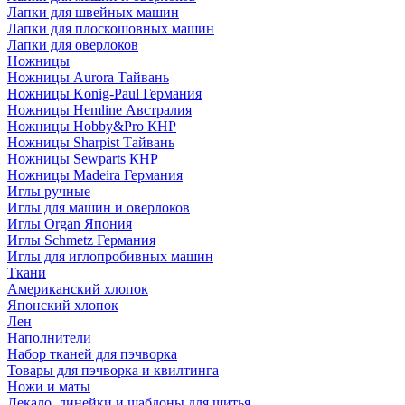
Лапки для швейных машин
Лапки для плоскошовных машин
Лапки для оверлоков
Ножницы
Ножницы Aurora Тайвань
Ножницы Konig-Paul Германия
Ножницы Hemline Австралия
Ножницы Hobby&Pro КНР
Ножницы Sharpist Тайвань
Ножницы Sewparts КНР
Ножницы Madeira Германия
Иглы ручные
Иглы для машин и оверлоков
Иглы Organ Япония
Иглы Schmetz Германия
Иглы для иглопробивных машин
Ткани
Американский хлопок
Японский хлопок
Лен
Наполнители
Набор тканей для пэчворка
Товары для пэчворка и квилтинга
Ножи и маты
Лекало, линейки и шаблоны для шитья