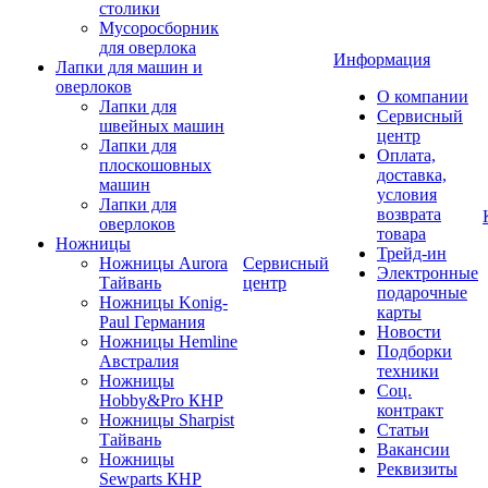
столики
Мусоросборник
для оверлока
Информация
Лапки для машин и
оверлоков
О компании
Лапки для
Сервисный
швейных машин
центр
Лапки для
Оплата,
плоскошовных
доставка,
машин
условия
Лапки для
возврата
оверлоков
товара
Ножницы
Трейд-ин
Ножницы Aurora
Сервисный
Электронные
Тайвань
центр
подарочные
Ножницы Konig-
карты
Paul Германия
Новости
Ножницы Hemline
Подборки
Австралия
техники
Ножницы
Соц.
Hobby&Pro КНР
контракт
Ножницы Sharpist
Статьи
Тайвань
Вакансии
Ножницы
Реквизиты
Sewparts КНР