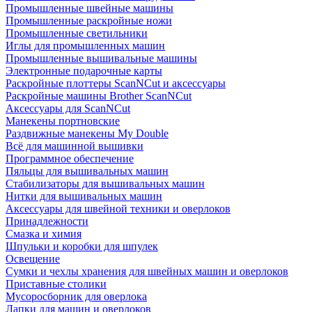
Промышленные швейные машины
Промышленные раскройные ножи
Промышленные светильники
Иглы для промышленных машин
Промышленные вышивальные машины
Электронные подарочные карты
Раскройные плоттеры ScanNCut и аксессуары
Раскройные машины Brother ScanNCut
Аксессуары для ScanNCut
Манекены портновские
Раздвижные манекены My Double
Всё для машинной вышивки
Программное обеспечение
Пяльцы для вышивальных машин
Стабилизаторы для вышивальных машин
Нитки для вышивальных машин
Аксессуары для швейной техники и оверлоков
Принадлежности
Смазка и химия
Шпульки и коробки для шпулек
Освещение
Сумки и чехлы хранения для швейных машин и оверлоков
Приставные столики
Мусоросборник для оверлока
Лапки для машин и оверлоков