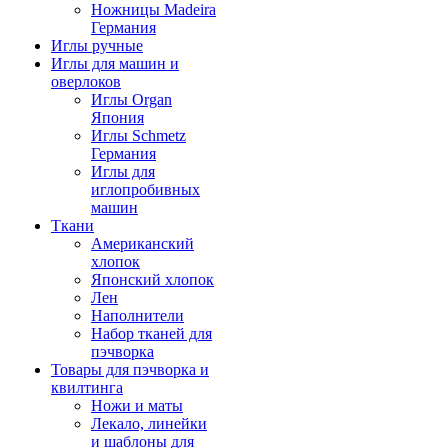
Ножницы Madeira
Германия
Иглы ручные
Иглы для машин и
оверлоков
Иглы Organ
Япония
Иглы Schmetz
Германия
Иглы для
иглопробивных
машин
Ткани
Американский
хлопок
Японский хлопок
Лен
Наполнители
Набор тканей для
пэчворка
Товары для пэчворка и
квилтинга
Ножи и маты
Лекало, линейки
и шаблоны для