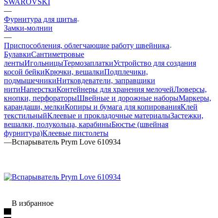
SWAROVSKI
—
Фурнитура для шитья
Замки-молнии
—
Приспособления, облегчающие работу швейника
Булавки
Сантиметровые
ленты
Игольницы
Термозаплатки
Устройство для создания
косой бейки
Крючки, вешалки
Подплечики,
подмышечники
Нитковдеватели, заправщики
нити
Наперстки
Контейнеры для хранения мелочей
Люверсы,
кнопки, перфораторы
Швейные и дорожные наборы
Маркеры,
карандаши, мелки
Копиры и бумага для копирования
Клей
текстильный
Клеевые и прокладочные материалы
Застежки,
вешалки, полукольца, карабины
Бюстье (швейная
фурнитура)
Клеевые пистолеты
—
Вспарыватель Prym Love 610934
В избранное