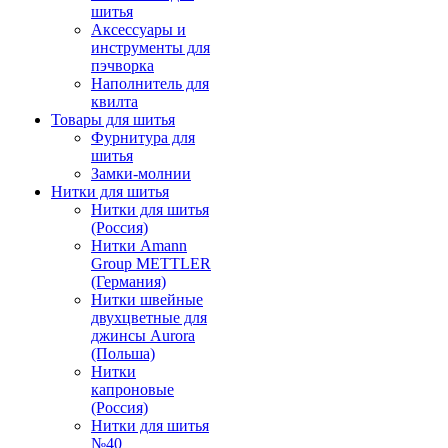
шитья
Аксессуары и
инструменты для
пэчворка
Наполнитель для
квилта
Товары для шитья
Фурнитура для
шитья
Замки-молнии
Нитки для шитья
Нитки для шитья
(Россия)
Нитки Amann
Group METTLER
(Германия)
Нитки швейные
двухцветные для
джинсы Aurora
(Польша)
Нитки
капроновые
(Россия)
Нитки для шитья
№40