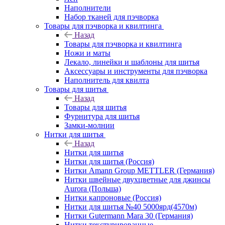
Наполнители
Набор тканей для пэчворка
Товары для пэчворка и квилтинга
Назад
Товары для пэчворка и квилтинга
Ножи и маты
Лекало, линейки и шаблоны для шитья
Аксессуары и инструменты для пэчворка
Наполнитель для квилта
Товары для шитья
Назад
Товары для шитья
Фурнитура для шитья
Замки-молнии
Нитки для шитья
Назад
Нитки для шитья
Нитки для шитья (Россия)
Нитки Amann Group METTLER (Германия)
Нитки швейные двухцветные для джинсы
Aurora (Польша)
Нитки капроновые (Россия)
Нитки для шитья №40 5000ярд(4570м)
Нитки Gutermann Mara 30 (Германия)
Нитки текстурированные