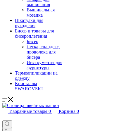
вышивания
Вышивальная
мозаика
Шкатулки для
рукоделия
Бисер и товары для
бисероплетения
Бисер
Леска, спандекс,
проволока для
бисера
Инструменты для
фурнитуры
Термоаппликации на
одежду
Кристаллы
SWAROVSKI
Избранные товары
0
Корзина
0