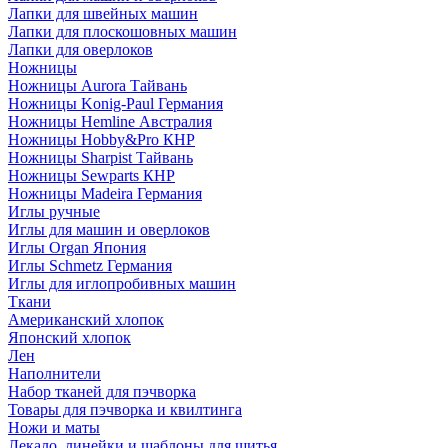
Лапки для швейных машин
Лапки для плоскошовных машин
Лапки для оверлоков
Ножницы
Ножницы Aurora Тайвань
Ножницы Konig-Paul Германия
Ножницы Hemline Австралия
Ножницы Hobby&Pro КНР
Ножницы Sharpist Тайвань
Ножницы Sewparts КНР
Ножницы Madeira Германия
Иглы ручные
Иглы для машин и оверлоков
Иглы Organ Япония
Иглы Schmetz Германия
Иглы для иглопробивных машин
Ткани
Американский хлопок
Японский хлопок
Лен
Наполнители
Набор тканей для пэчворка
Товары для пэчворка и квилтинга
Ножи и маты
Лекало, линейки и шаблоны для шитья