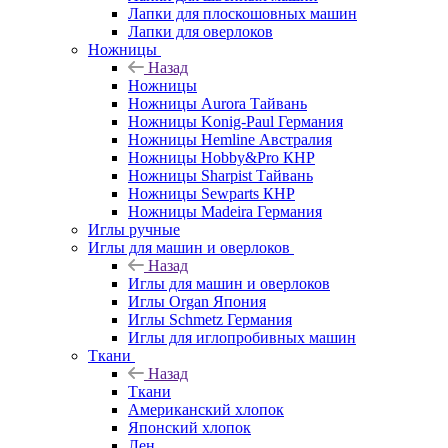
Лапки для плоскошовных машин
Лапки для оверлоков
Ножницы
Назад
Ножницы
Ножницы Aurora Тайвань
Ножницы Konig-Paul Германия
Ножницы Hemline Австралия
Ножницы Hobby&Pro КНР
Ножницы Sharpist Тайвань
Ножницы Sewparts КНР
Ножницы Madeira Германия
Иглы ручные
Иглы для машин и оверлоков
Назад
Иглы для машин и оверлоков
Иглы Organ Япония
Иглы Schmetz Германия
Иглы для иглопробивных машин
Ткани
Назад
Ткани
Американский хлопок
Японский хлопок
Лен