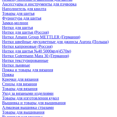
Аксессуары и инструменты для пэчворка
Наполнитель для квилта
Товары для шитья
Фурнитура для шитья
Замки-молнии
Нитки для шитья
Нитки для шитья (Россия)
Нитки Amann Group METTLER (Германия)
Нитки швейные двухцветные для джинсы Aurora (Польша)
Нитки капроновые (Россия)
Нитки для шитья №40 5000ярд(4570м)
Нитки Gutermann Mara 30 (Германия)
Нитки текстурированные
Нитки льняные
Пряжа и товары для вязания
Пряжа
Крючки для вязания
Спицы для вязания
Товары для вязания
Уход за вязаными изделиями
Товары для изготовления кукол
Вышивка и товары для вышивания
Алмазная вышивка стразами
Товары для вышивания
Вышивальная мозаика