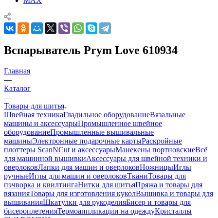
MAX
Вспарыватель Prym Love 610934
Главная
—
Каталог
—
Товары для шитья
Швейная техника
Гладильное оборудование
Вязальные
машины и аксессуары
Промышленное швейное
оборудование
Промышленные вышивальные
машины
Электронные подарочные карты
Раскройные
плоттеры ScanNCut и аксессуары
Манекены портновские
Всё
для машинной вышивки
Аксессуары для швейной техники и
оверлоков
Лапки для машин и оверлоков
Ножницы
Иглы
ручные
Иглы для машин и оверлоков
Ткани
Товары для
пэчворка и квилтинга
Нитки для шитья
Пряжа и товары для
вязания
Товары для изготовления кукол
Вышивка и товары для
вышивания
Шкатулки для рукоделия
Бисер и товары для
бисероплетения
Термоаппликации на одежду
Кристаллы