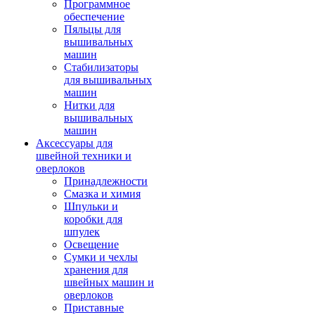
Программное
обеспечение
Пяльцы для
вышивальных
машин
Стабилизаторы
для вышивальных
машин
Нитки для
вышивальных
машин
Аксессуары для
швейной техники и
оверлоков
Принадлежности
Смазка и химия
Шпульки и
коробки для
шпулек
Освещение
Сумки и чехлы
хранения для
швейных машин и
оверлоков
Приставные