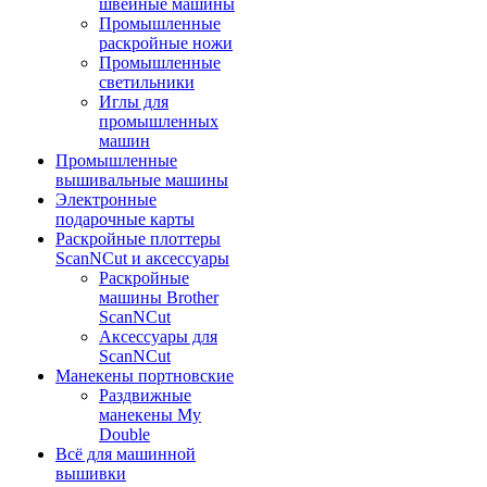
швейные машины
Промышленные
раскройные ножи
Промышленные
светильники
Иглы для
промышленных
машин
Промышленные
вышивальные машины
Электронные
подарочные карты
Раскройные плоттеры
ScanNCut и аксессуары
Раскройные
машины Brother
ScanNCut
Аксессуары для
ScanNCut
Манекены портновские
Раздвижные
манекены My
Double
Всё для машинной
вышивки