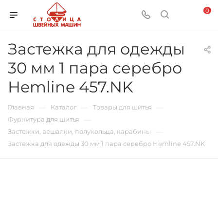
0
Застежка для одежды
30 мм 1 пара серебро
Hemline 457.NK
—
—
—
Главная
Каталог
Товары для шитья
—
Фурнитура для шитья
—
Застежки, вешалки, полукольца, карабины
Застежка для одежды 30 мм 1 пара серебро Hemline 457.NK