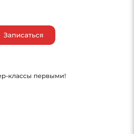
райв
Записаться
ер-классы первыми!