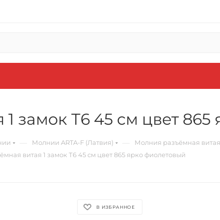
1 замок Т6 45 см цвет 865
—
—
нии
Молнии ARTA-F (Латвия)
Молния разъёмная витая 1 за
мная витая 1 замок Т6 45 см цвет 865 ярко фиолетовый
В ИЗБРАННОЕ