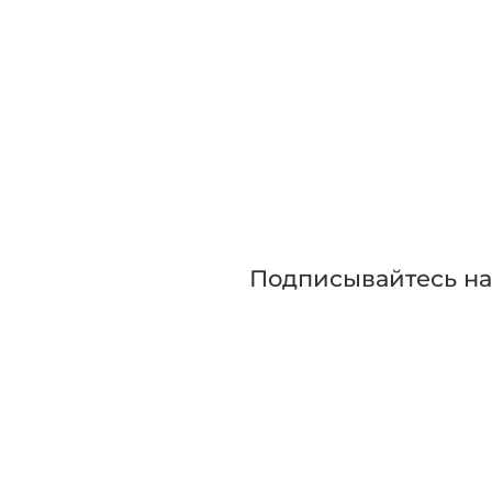
Зап
Приглашаем сра
прежде чем сде
Подписывайтесь н