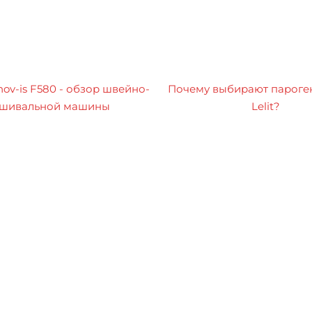
nov-is F580 - обзор швейно-
Почему выбирают пароге
шивальной машины
Lelit?