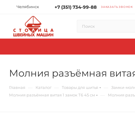
Челябинск
+7 (351) 734-99-88
ЗАКАЗАТЬ ЗВОНОК
Молния разъёмная витая 
—
—
—
Главная
Каталог
Товары для шитья
Замки-мол
—
Молния разъёмная витая 1 замок Т6 45 см
Молния разъё