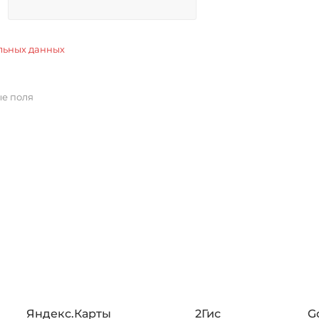
льных данных
ые поля
Яндекс.Карты
2Гис
G