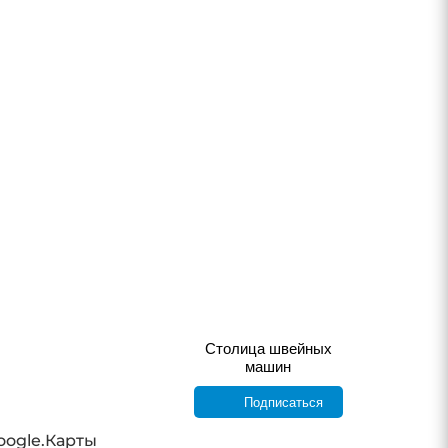
Столица швейных
машин
Подписаться
oogle.Карты