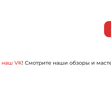
исаться на бесплатный тест-д
внить машины в работе,
лать свой выбор
а
наш VK
! Смотрите наши обзоры и маст