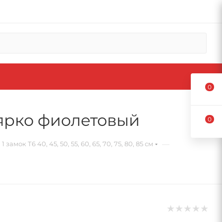
0
 ярко фиолетовый
0
—
мок Т6 40, 45, 50, 55, 60, 65, 70, 75, 80, 85 см