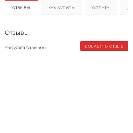
ОТЗЫВЫ
КАК КУПИТЬ
ОПЛАТА
Д
Отзывы
ДОБАВИТЬ ОТЗЫВ
Загрузка отзывов...
Записаться на бесплатный
тест-драйв