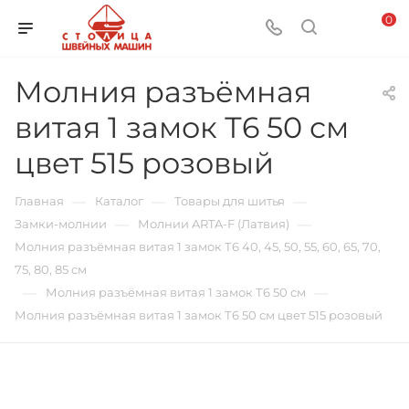
0
Молния разъёмная
витая 1 замок Т6 50 см
цвет 515 розовый
—
—
—
Главная
Каталог
Товары для шитья
—
—
Замки-молнии
Молнии ARTA-F (Латвия)
Молния разъёмная витая 1 замок Т6 40, 45, 50, 55, 60, 65, 70,
75, 80, 85 см
—
—
Молния разъёмная витая 1 замок Т6 50 см
Молния разъёмная витая 1 замок Т6 50 см цвет 515 розовый