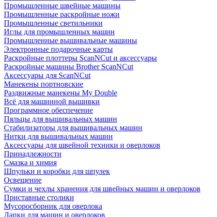
Промышленные швейные машины
Промышленные раскройные ножи
Промышленные светильники
Иглы для промышленных машин
Промышленные вышивальные машины
Электронные подарочные карты
Раскройные плоттеры ScanNCut и аксессуары
Раскройные машины Brother ScanNCut
Аксессуары для ScanNCut
Манекены портновские
Раздвижные манекены My Double
Всё для машинной вышивки
Программное обеспечение
Пяльцы для вышивальных машин
Стабилизаторы для вышивальных машин
Нитки для вышивальных машин
Аксессуары для швейной техники и оверлоков
Принадлежности
Смазка и химия
Шпульки и коробки для шпулек
Освещение
Сумки и чехлы хранения для швейных машин и оверлоков
Приставные столики
Мусоросборник для оверлока
Лапки для машин и оверлоков