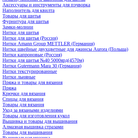
Аксессуары и инструменты для пэчворка
Наполнитель для квилта
Товары для шитья
Фурнитура для шитья
Замки-молнии
Нитки для шитья
Нитки для шитья (Россия)
Нитки Amann Group METTLER (Германия)
Нитки швейные двухцветные для джинсы Aurora (Польша)
Нитки капроновые (Россия)
Нитки для шитья №40 5000ярд(4570м)
Нитки Gutermann Mara 30 (Германия)
Нитки текстурированные
Нитки льняные
Пряжа и товары для вязания
Пряжа
Крючки для вязания
Спицы для вязания
Товары для вязания
Уход за вязаными изделиями
Товары для изготовления кукол
Вышивка и товары для вышивания
Алмазная вышивка стразами
Товары для вышивания
Вышивальная мозаика