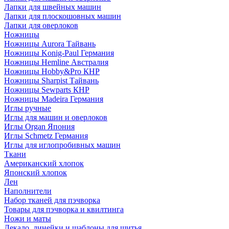
Лапки для швейных машин
Лапки для плоскошовных машин
Лапки для оверлоков
Ножницы
Ножницы Aurora Тайвань
Ножницы Konig-Paul Германия
Ножницы Hemline Австралия
Ножницы Hobby&Pro КНР
Ножницы Sharpist Тайвань
Ножницы Sewparts КНР
Ножницы Madeira Германия
Иглы ручные
Иглы для машин и оверлоков
Иглы Organ Япония
Иглы Schmetz Германия
Иглы для иглопробивных машин
Ткани
Американский хлопок
Японский хлопок
Лен
Наполнители
Набор тканей для пэчворка
Товары для пэчворка и квилтинга
Ножи и маты
Лекало, линейки и шаблоны для шитья